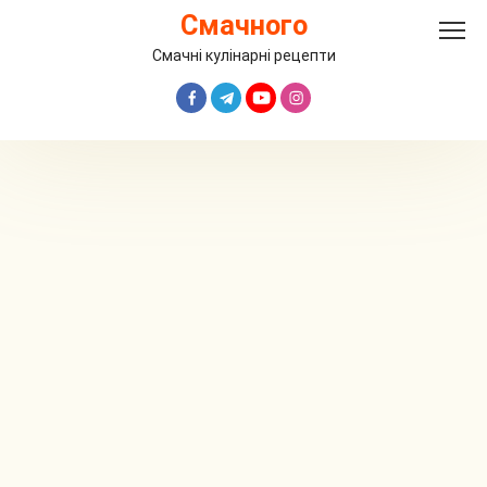
Перейти
Смачного
до
вмісту
Смачні кулінарні рецепти