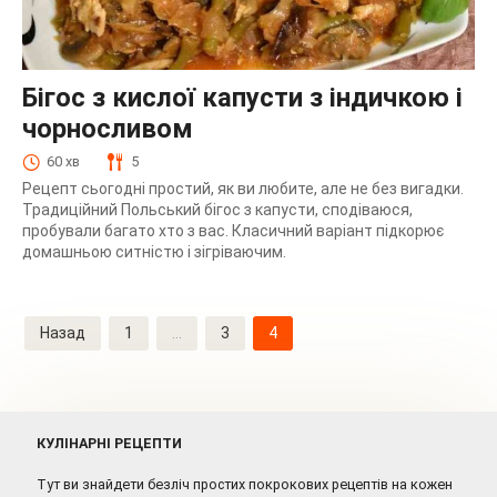
Бігос з кислої капусти з індичкою і
чорносливом
60 хв
5
Рецепт сьогодні простий, як ви любите, але не без вигадки.
Традиційний Польський бігос з капусти, сподіваюся,
пробували багато хто з вас. Класичний варіант підкорює
домашньою ситністю і зігріваючим.
Навігація
Назад
1
…
3
4
записів
КУЛІНАРНІ РЕЦЕПТИ
Тут ви знайдети безліч простих покрокових рецептів на кожен