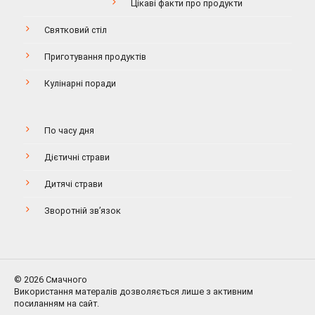
Цікаві факти про продукти
Святковий стіл
Приготування продуктів
Кулінарні поради
По часу дня
Дієтичні страви
Дитячі страви
Зворотній зв’язок
© 2026 Смачного
Використання матералів дозволяється лише з активним
посиланням на сайт.