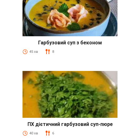
Гарбузовий суп з беконом
45 хв
8
ПХ дієтичний гарбузовий суп-пюре
40 хв
6