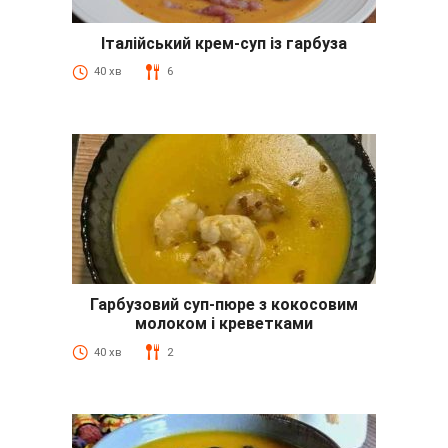
Італійський крем-суп із гарбуза
40 хв
6
Гарбузовий суп-пюре з кокосовим
молоком і креветками
40 хв
2