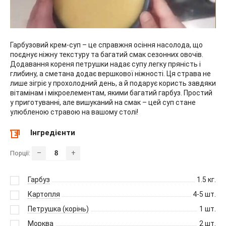
Гарбузовий крем-суп – це справжня осіння насолода, що
поєднує ніжну текстуру та багатий смак сезонних овочів.
Додавання кореня петрушки надає супу легку пряність і
глибину, а сметана додає вершкової ніжності. Ця страва не
лише зігріє у прохолодний день, а й подарує користь завдяки
вітамінам і мікроелементам, якими багатий гарбуз. Простий
у приготуванні, але вишуканий на смак – цей суп стане
улюбленою стравою на вашому столі!
Інгредієнти
–
+
Порції:
Гарбуз
1.5
кг.
Картопля
4-5
шт.
Петрушка (корінь)
1
шт.
Морква
2
шт.