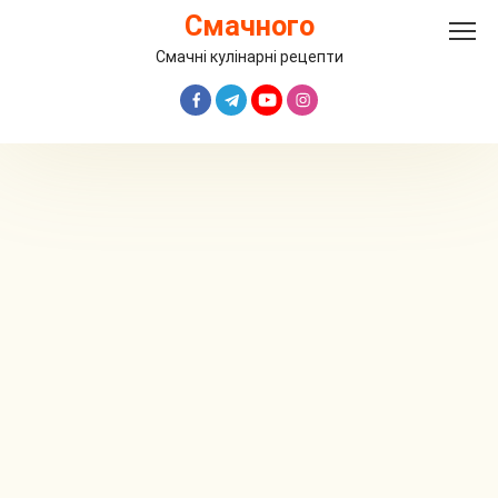
Перейти
Смачного
до
вмісту
Смачні кулінарні рецепти