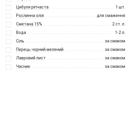
Цибуля ріпчаста
1
шт.
Рослинна олія
для смаження
Сметана 15%
2
ст. л.
Вода
1-2
л.
Сіль
за смаком
Перець чорний мелений
за смаком
Лавровий лист
за смаком
Часник
за смаком