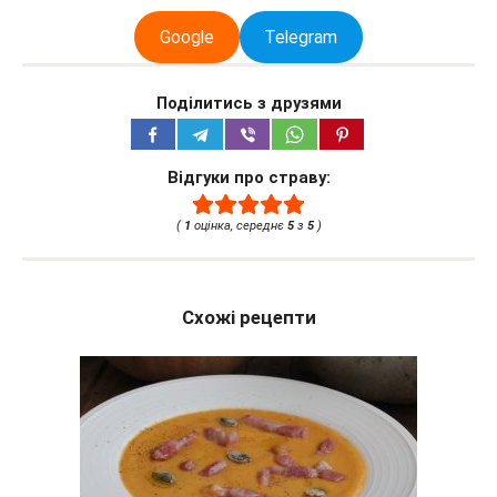
Google
Telegram
Поділитись з друзями
Відгуки про страву:
(
1
оцінка, середнє
5
з
5
)
Схожі рецепти