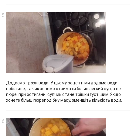
Додаємо трохи води. У цьому рецепті ми додамо води
побільше, так як хочемо отримати більш легкий суп, а не
пюре, при остиганні супчик стане трішки густішим. Якщо
хочете більш пюреподібну масу, зменшіть кількість води.