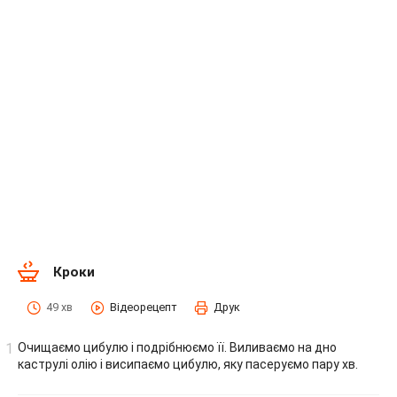
Кроки
49 хв
Відеорецепт
Друк
Очищаємо цибулю і подрібнюємо її. Виливаємо на дно
каструлі олію і висипаємо цибулю, яку пасеруємо пару хв.