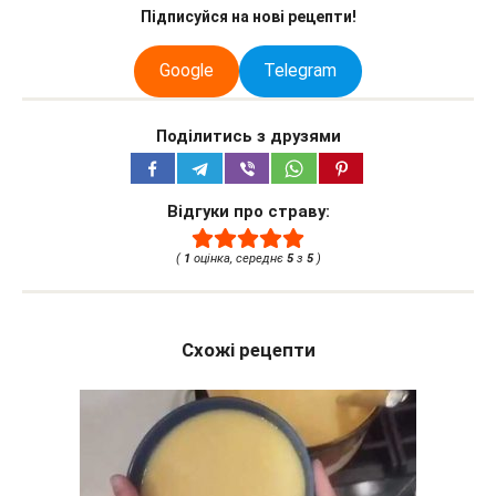
Підписуйся на нові рецепти!
Google
Telegram
Поділитись з друзями
Відгуки про страву:
(
1
оцінка, середнє
5
з
5
)
Схожі рецепти