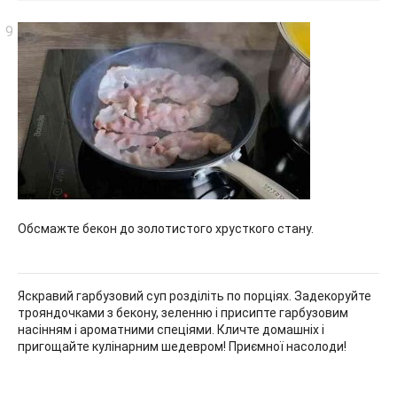
Обсмажте бекон до золотистого хрусткого стану.
Яскравий гарбузовий суп розділіть по порціях. Задекоруйте
трояндочками з бекону, зеленню і присипте гарбузовим
насінням і ароматними спеціями. Кличте домашніх і
пригощайте кулінарним шедевром! Приємної насолоди!