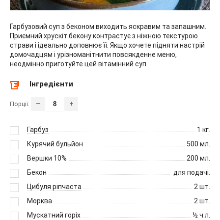
Гарбузовий суп з беконом виходить яскравим та запашним.
Приємний хрускіт бекону контрастує з ніжною текстурою
страви і ідеально доповнює її. Якщо хочете підняти настрій
домочадцям і урізноманітнити повсякденне меню,
неодмінно приготуйте цей вітамінний суп.
Інгредієнти
–
+
Порції:
Гарбуз
1
кг.
Курячий бульйон
500
мл.
Вершки 10%
200
мл.
Бекон
для подачі.
Цибуля ріпчаста
2
шт.
Морква
2
шт.
Мускатний горіх
½
ч.л.