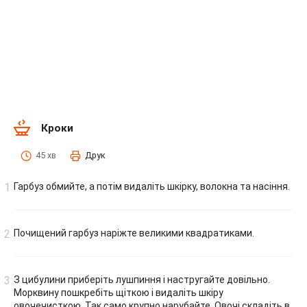
Кроки
45 хв
Друк
Гарбуз обмийте, а потім видаліть шкірку, волокна та насіння.
Почищений гарбуз наріжте великими квадратиками.
З цибулини приберіть лушпиння і настругайте довільно.
Морквину пошкребіть щіткою і видаліть шкіру
овочечисткою. Так само крупно нарубайте. Овочі складіть в