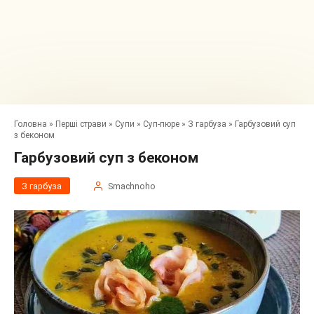
Головна
»
Перші страви
»
Супи
»
Суп-пюре
»
З гарбуза
»
Гарбузовий суп
з беконом
Гарбузовий суп з беконом
З гарбуза
Smachnoho