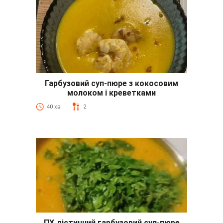
Гарбузовий суп-пюре з кокосовим
молоком і креветками
40 хв
2
ПХ дієтичний гарбузовий суп-пюре