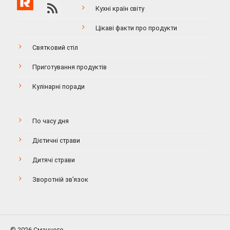
Кухні країн світу
Цікаві факти про продукти
Святковий стіл
Приготування продуктів
Кулінарні поради
По часу дня
Дієтичні страви
Дитячі страви
Зворотній зв’язок
© 2026 Смачного