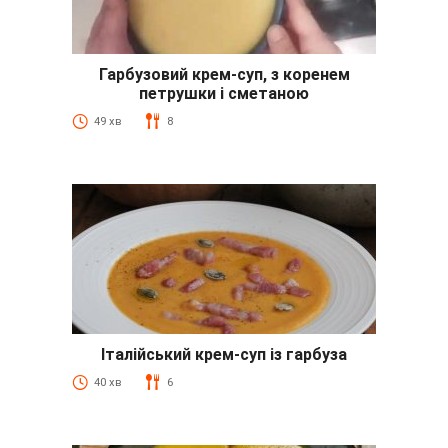
Гарбузовий крем-суп, з коренем
петрушки і сметаною
49 хв
8
Італійський крем-суп із гарбуза
40 хв
6