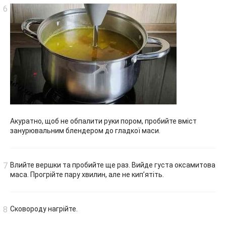
Акуратно, щоб не обпалити руки пором, пробийте вміст
занурювальним блендером до гладкої маси.
Влийте вершки та пробийте ще раз. Вийде густа оксамитова
маса. Прогрійте пару хвилин, але не кип’ятіть.
Сковороду нагрійте.