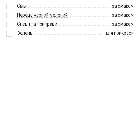
Сіль
за смаком
Перець чорний мелений
за смаком
Спеції та Приправи
за смаком
Зелень
для прикраси