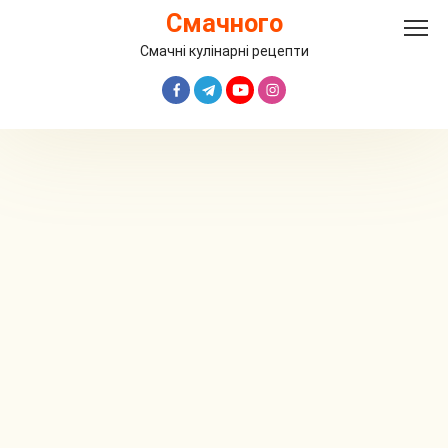
Перейти
Смачного
до
вмісту
Смачні кулінарні рецепти