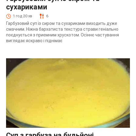
сухариками
1 год 20 хв
6
Гарбузовий суп із сиром та сухариками виходить дуже
смачним. Ніжна бархатиста текстура страви геніально
поєднується з приємним хрускотом. Осіннє частування
виглядає яскраво і піднімає
Суп з гарбуза на бульйоні