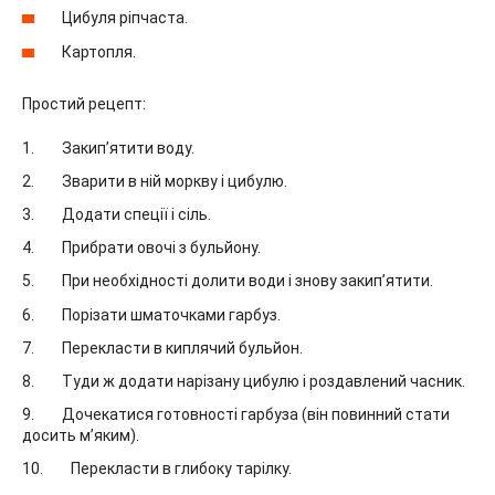
Цибуля ріпчаста.
Картопля.
Простий рецепт:
Закип’ятити воду.
Зварити в ній моркву і цибулю.
Додати спеції і сіль.
Прибрати овочі з бульйону.
При необхідності долити води і знову закип’ятити.
Порізати шматочками гарбуз.
Перекласти в киплячий бульйон.
Туди ж додати нарізану цибулю і роздавлений часник.
Дочекатися готовності гарбуза (він повинний стати
досить м’яким).
Перекласти в глибоку тарілку.