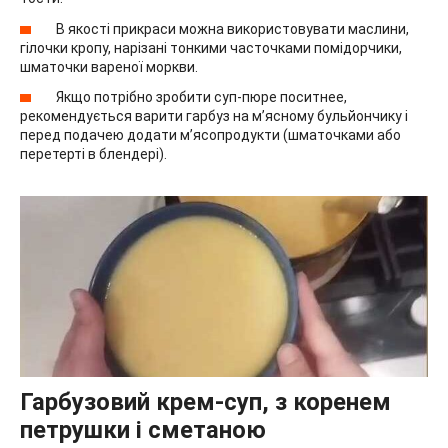
В якості прикраси можна використовувати маслини,
гілочки кропу, нарізані тонкими часточками помідорчики,
шматочки вареної моркви.
Якщо потрібно зробити суп-пюре поситнее,
рекомендується варити гарбуз на м’ясному бульйончику і
перед подачею додати м’ясопродукти (шматочками або
перетерті в блендері).
Гарбузовий крем-суп, з коренем
петрушки і сметаною