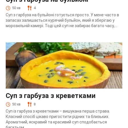
50 хв
4
Суп з гарбуза на бульйоні готується просто. У мене часто в
запасах залишається курячий бульйон, який я зберігаю у
морозильній камері. Тоді цей суп не забирає багато часу,...
Суп з гарбуза з креветками
50 хв
8
Суп із гарбуза з креветками – вишукана перша страва.
Класний спосіб цікаво пригостити рідних та близьких.
Ароматний, яскравий та красивий суп сподобається
багатьом.