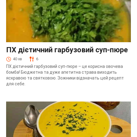
ПХ дієтичний гарбузовий суп-пюре
40 хв
6
ПХ дієтичний гарбузовий суп-пюре – це корисна овочева
бомба! Бюджетна та дуже апетитна страва виходить
яскравою та святковою. Зожники відзначать цей рецепт
для себе.