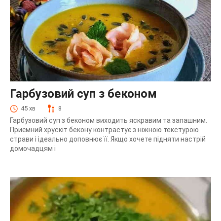
Гарбузовий суп з беконом
45 хв
8
Гарбузовий суп з беконом виходить яскравим та запашним.
Приємний хрускіт бекону контрастує з ніжною текстурою
страви і ідеально доповнює її. Якщо хочете підняти настрій
домочадцям і