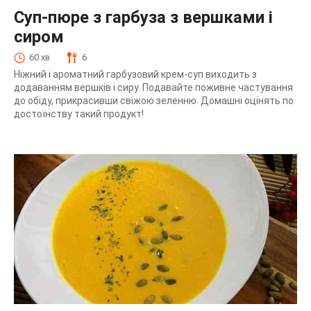
Суп-пюре з гарбуза з вершками і
сиром
60 хв
6
Ніжний і ароматний гарбузовий крем-суп виходить з
додаванням вершків і сиру. Подавайте поживне частування
до обіду, прикрасивши свіжою зеленню. Домашні оцінять по
достоїнству такий продукт!