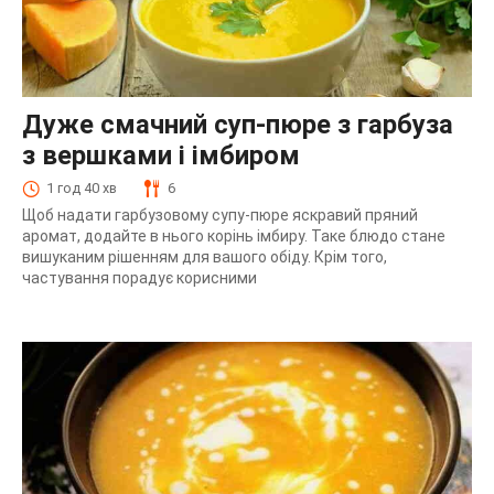
Дуже смачний суп-пюре з гарбуза
з вершками і імбиром
1 год 40 хв
6
Щоб надати гарбузовому супу-пюре яскравий пряний
аромат, додайте в нього корінь імбиру. Таке блюдо стане
вишуканим рішенням для вашого обіду. Крім того,
частування порадує корисними