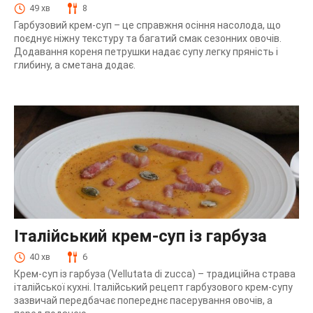
49 хв
8
Гарбузовий крем-суп – це справжня осіння насолода, що
поєднує ніжну текстуру та багатий смак сезонних овочів.
Додавання кореня петрушки надає супу легку пряність і
глибину, а сметана додає.
Італійський крем-суп із гарбуза
40 хв
6
Крем-суп із гарбуза (Vellutata di zucca) – традиційна страва
італійської кухні. Італійський рецепт гарбузового крем-супу
зазвичай передбачає попереднє пасерування овочів, а