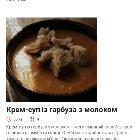
Крем-суп із гарбуза з молоком
50 хв
4
Крем-суп із гарбуза з молоком – мега смачний спосіб цікаво
і швидко вгамувати голод. Особливо подобається страва
тим, хто не вживає м’ясо. Однак менш апетитною або