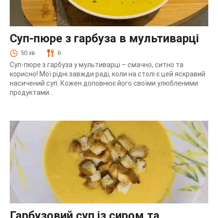
Суп-пюре з гарбуза в мультиварці
50 хв
6
Суп-пюре з гарбуза у мультиварці – смачно, ситно та
корисно! Мої рідні завжди раді, коли на столі є цей яскравий
насичений суп. Кожен доповнює його своїми улюбленими
продуктами...
Гарбузовий суп із сиром та