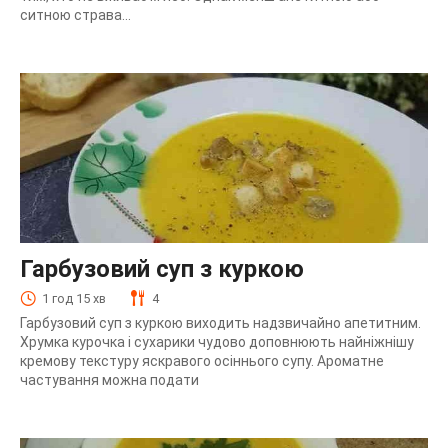
ситною страва...
Гарбузовий суп з куркою
1 год 15 хв
4
Гарбузовий суп з куркою виходить надзвичайно апетитним.
Хрумка курочка і сухарики чудово доповнюють найніжнішу
кремову текстуру яскравого осіннього супу. Ароматне
частування можна подати