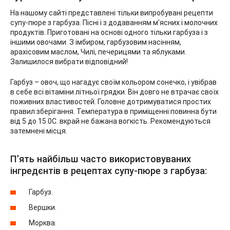
На нашому сайті представлені тільки випробувані рецепти
супу-пюре з гарбуза. Пісні і з додаванням м’ясних і молочних
продуктів. Приготовані на основі одного тільки гарбуза і з
іншими овочами. З імбиром, гарбузовим насінням,
арахісовим маслом, Чилі, печерицями та яблуками.
Залишилося вибрати відповідний!
Гарбуз – овоч, що нагадує своїм кольором сонечко, і увібрав
в себе всі вітаміни літньої грядки. Він довго не втрачає своїх
поживних властивостей. Головне дотримуватися простих
правил зберігання. Температура в приміщенні повинна бути
від 5 до 15 0С. вкрай не бажана вогкість. Рекомендуються
затемнені місця.
П’ять найбільш часто використовуваних
інгредєнтів в рецептах супу-пюре з гарбуза:
Гарбуз.
Вершки.
Морква.