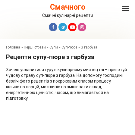
Перейти
Смачного
до
вмісту
Смачні кулінарні рецепти
Головна
»
Перші страви
»
Супи
»
Суп-пюре
»
З гарбуза
Рецепти супу-пюре з гарбуза
Хочеш уславитися гуру в кулінарному мистецтві – приготуй
чудову страву суп-пюре з гарбуза. На допомогу господині
безліч фото рецептів з покроковим описом процесу,
кількістю порцій, можливістю змінювати склад,
енергетичною цінністю, часом, що вимагається на
підготовку.