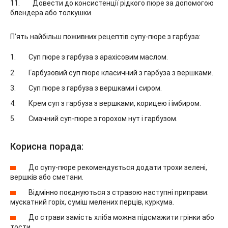
Довести до консистенції рідкого пюре за допомогою
блендера або толкушки.
П’ять найбільш поживних рецептів супу-пюре з гарбуза:
Суп пюре з гарбуза з арахісовим маслом.
Гарбузовий суп пюре класичний з гарбуза з вершками.
Суп пюре з гарбуза з вершками і сиром.
Крем суп з гарбуза з вершками, корицею і імбиром.
Смачний суп-пюре з горохом нут і гарбузом.
Корисна порада:
До супу-пюре рекомендується додати трохи зелені,
вершків або сметани.
Відмінно поєднуються з стравою наступні приправи:
мускатний горіх, суміш мелених перців, куркума.
До страви замість хліба можна підсмажити грінки або
тости.