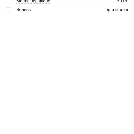
Масло вершкове
50
гр.
Зелень
для подачі