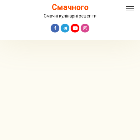
Перейти
Смачного
до
вмісту
Смачні кулінарні рецепти