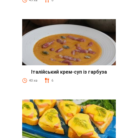
49 хв
8
Італійський крем-суп із гарбуза
40 хв
6