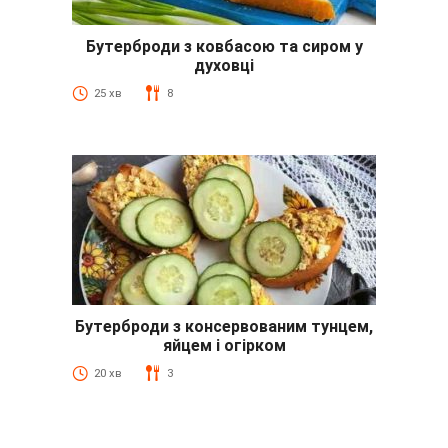
Бутерброди з ковбасою та сиром у
духовці
25 хв
8
Бутерброди з консервованим тунцем,
яйцем і огірком
20 хв
3