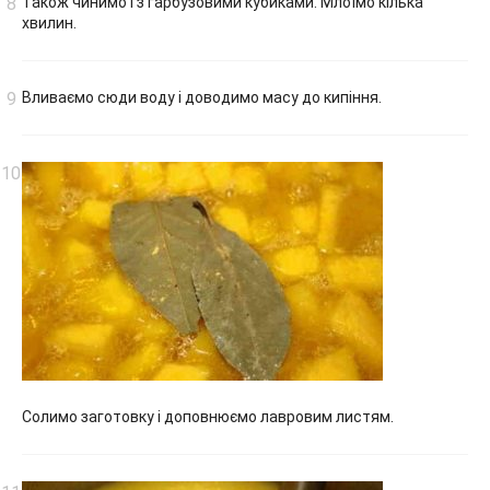
Також чинимо і з гарбузовими кубиками. Млоїмо кілька
хвилин.
Вливаємо сюди воду і доводимо масу до кипіння.
Солимо заготовку і доповнюємо лавровим листям.