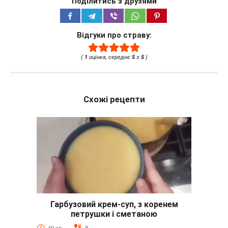
Поділитись з друзями
Відгуки про страву:
(
1
оцінка, середнє
5
з
5
)
Схожі рецепти
Гарбузовий крем-суп, з коренем
петрушки і сметаною