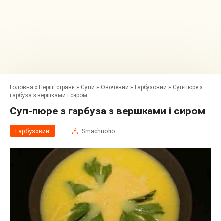
Головна
»
Перші страви
»
Супи
»
Овочевий
»
Гарбузовий
»
Суп-пюре з
гарбуза з вершками і сиром
Суп-пюре з гарбуза з вершками і сиром
Гарбузовий
Smachnoho