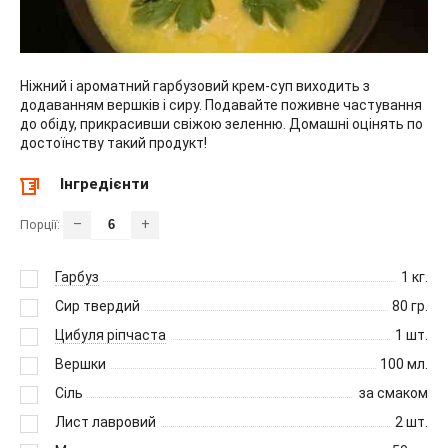
Ніжний і ароматний гарбузовий крем-суп виходить з
додаванням вершків і сиру. Подавайте поживне частування
до обіду, прикрасивши свіжою зеленню. Домашні оцінять по
достоїнству такий продукт!
Інгредієнти
–
+
Порції:
Гарбуз
1
кг.
Сир твердий
80
гр.
Цибуля ріпчаста
1
шт.
Вершки
100
мл.
Сіль
за смаком
Лист лавровий
2
шт.