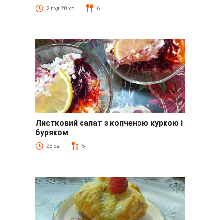
2 год 20 хв
6
Листковий салат з копченою куркою і
буряком
25 хв
5