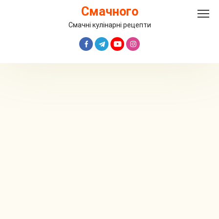
Перейти
Смачного
до
вмісту
Смачні кулінарні рецепти