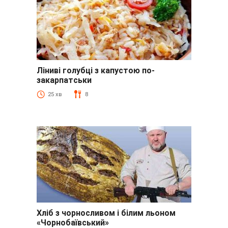
Ліниві голубці з капустою по-
закарпатськи
25 хв
8
Хліб з чорносливом і білим льоном
«Чорнобаївський»