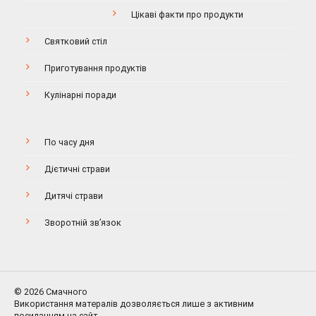
Цікаві факти про продукти
Святковий стіл
Приготування продуктів
Кулінарні поради
По часу дня
Дієтичні страви
Дитячі страви
Зворотній зв’язок
© 2026 Смачного
Використання матералів дозволяється лише з активним
посиланням на сайт.