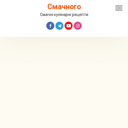
Перейти
Смачного
до
вмісту
Смачні кулінарні рецепти