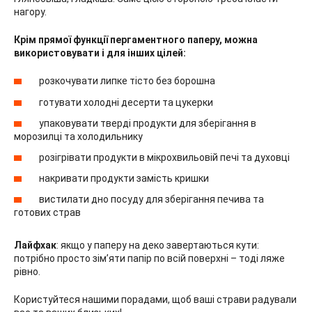
нагору.
Крім прямої функції пергаментного паперу, можна
використовувати і для інших цілей:
розкочувати липке тісто без борошна
готувати холодні десерти та цукерки
упаковувати тверді продукти для зберігання в
морозилці та холодильнику
розігрівати продукти в мікрохвильовій печі та духовці
накривати продукти замість кришки
вистилати дно посуду для зберігання печива та
готових страв
Лайфхак
: якщо у паперу на деко завертаються кути:
потрібно просто зім’яти папір по всій поверхні – тоді ляже
рівно.
Користуйтеся нашими порадами, щоб ваші страви радували