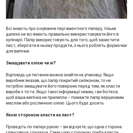
Всі знають про існування пергаментного паперу, тільки
далеко не всі вміють правильно використовувати його в
кулінарії. Папір використовують для того, щоб захистити
лист, зберігати в ньому продукти, з нього роблять формочки
для випічки.
Змащувати олією чи ні?
Відповідь це питання можна знайти на упаковці. Якщо
виробник вказав, що папір покритий силіконом, то не
потрібно змащувати його поверхню перед тим, як класти
вироби з тіста. Якщо такої інформації немає, і ви боїтеся,
щоб ваша випічка не прилипла – помажте папір вершковим
маслом або рослинною олією. Цього буде досить.
Якою стороною класти на лист?
Проведіть по папері рукою – ви відчуєте, що одна сторона
глянсовіша, гладкіша. Саме цією стороною треба класти