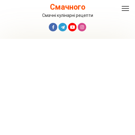
Перейти
Смачного
до
вмісту
Смачні кулінарні рецепти