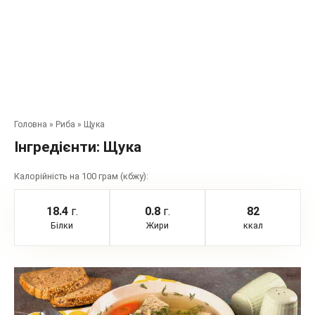
Головна
»
Риба
»
Щука
Інгредієнти:
Щука
Калорійність на 100 грам (кбжу):
18.4
г.
0.8
г.
82
Білки
Жири
ккал