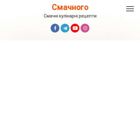
Перейти
Смачного
до
вмісту
Смачні кулінарні рецепти