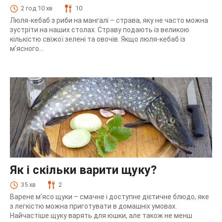
2 год 10 хв
10
Люля-кебаб з риби на мангалі – страва, яку не часто можна
зустріти на наших столах. Страву подають із великою
кількістю свіжої зелені та овочів. Якщо люля-кебаб із
м’ясного...
Як і скільки варити щуку?
35 хв
2
Варене м’ясо щуки – смачне і доступне дієтичне блюдо, яке
з легкістю можна приготувати в домашніх умовах.
Найчастіше щуку варять для юшки, але також не менш