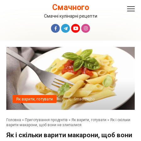
Перейти
Смачного
до
вмісту
Смачні кулінарні рецепти
Як варити, готувати
Smachnoho
Головна
»
Приготування продуктів
»
Як варити, готувати
»
Як і скільки
варити макарони, щоб вони не злипалися
Як і скільки варити макарони, щоб вони