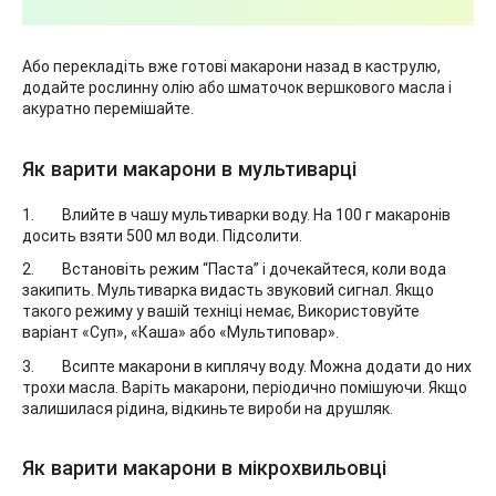
Або перекладіть вже готові макарони назад в каструлю,
додайте рослинну олію або шматочок вершкового масла і
акуратно перемішайте.
Як варити макарони в мультиварці
Влийте в чашу мультиварки воду. На 100 г макаронів
досить взяти 500 мл води. Підсолити.
Встановіть режим “Паста” і дочекайтеся, коли вода
закипить. Мультиварка видасть звуковий сигнал. Якщо
такого режиму у вашій техніці немає, Використовуйте
варіант «Суп», «Каша» або «Мультиповар».
Всипте макарони в киплячу воду. Можна додати до них
трохи масла. Варіть макарони, періодично помішуючи. Якщо
залишилася рідина, відкиньте вироби на друшляк.
Як варити макарони в мікрохвильовці