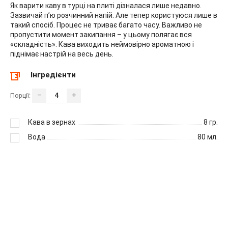
Як варити каву в турці на плиті дізналася лише недавно.
Зазвичай п’ю розчинний напій. Але тепер користуюся лише в
такий спосіб. Процес не триває багато часу. Важливо не
пропустити момент закипання – у цьому полягає вся
«складність». Кава виходить неймовірно ароматною і
піднімає настрій на весь день.
Інгредієнти
–
+
Порції:
Кава в зернах
8
гр.
Вода
80
мл.