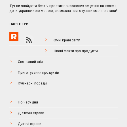
Тут ви знайдети безліч простих покрокових рецептів на кожен
день українською мовою, як можна приготувати смачно стави!
ПАРТНЕРИ
Кухні країн світу
Цікаві факти про продукти
Святковий стіл
Приготування продуктів
Кулінарні поради
По часу дня
Дієтичні страви
Дитячі страви