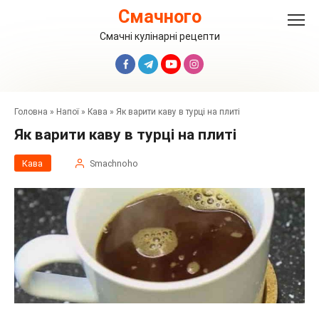
Перейти
Смачного
до
вмісту
Смачні кулінарні рецепти
Головна
»
Напої
»
Кава
»
Як варити каву в турці на плиті
Як варити каву в турці на плиті
Кава
Smachnoho