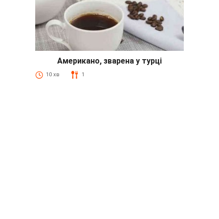
Американо, зварена у турці
10 хв
1