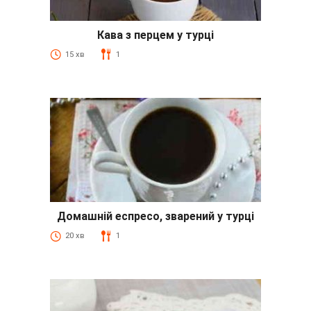
Кава з перцем у турці
15 хв
1
Домашній еспресо, зварений у турці
20 хв
1