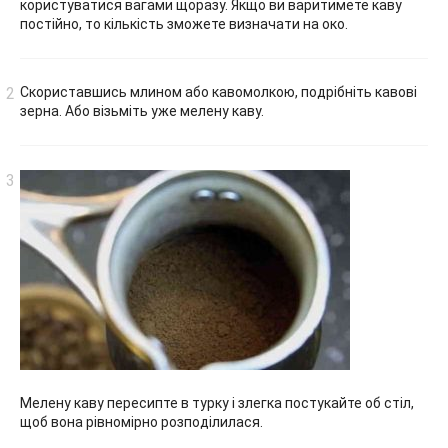
користуватися вагами щоразу. Якщо ви варитимете каву
постійно, то кількість зможете визначати на око.
Скориставшись млином або кавомолкою, подрібніть кавові
зерна. Або візьміть уже мелену каву.
Мелену каву пересипте в турку і злегка постукайте об стіл,
щоб вона рівномірно розподілилася.