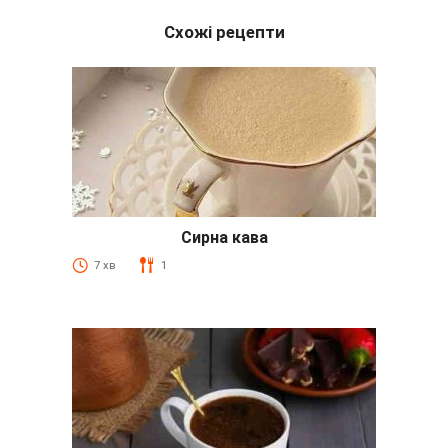
Схожі рецепти
Сирна кава
7 хв
1