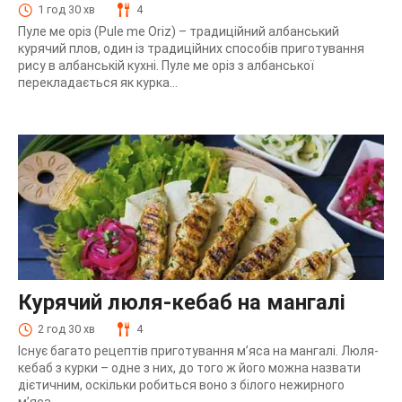
1 год 30 хв
4
Пуле ме оріз (Pule me Oriz) – традиційний албанський
курячий плов, один із традиційних способів приготування
рису в албанській кухні. Пуле ме оріз з албанської
перекладається як курка...
Курячий люля-кебаб на мангалі
2 год 30 хв
4
Існує багато рецептів приготування м’яса на мангалі. Люля-
кебаб з курки – одне з них, до того ж його можна назвати
дієтичним, оскільки робиться воно з білого нежирного