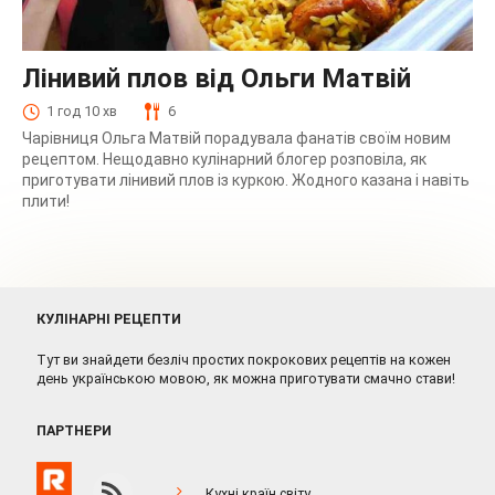
Лінивий плов від Ольги Матвій
1 год 10 хв
6
Чарівниця Ольга Матвій порадувала фанатів своїм новим
рецептом. Нещодавно кулінарний блогер розповіла, як
приготувати лінивий плов із куркою. Жодного казана і навіть
плити!
КУЛІНАРНІ РЕЦЕПТИ
Тут ви знайдети безліч простих покрокових рецептів на кожен
день українською мовою, як можна приготувати смачно стави!
ПАРТНЕРИ
Кухні країн світу