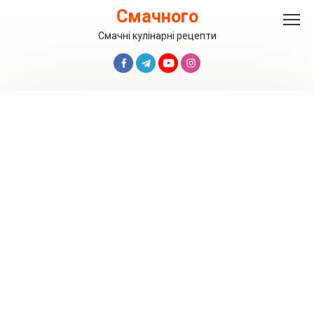
Перейти
Смачного
до
вмісту
Смачні кулінарні рецепти