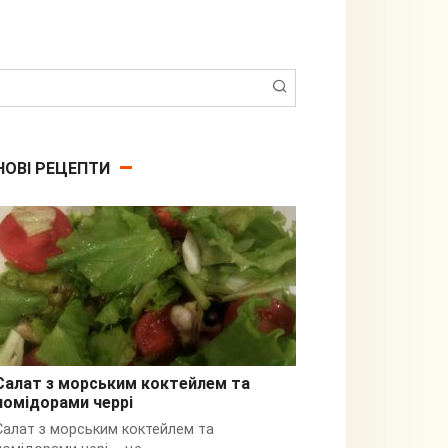
Пошук:
НОВІ РЕЦЕПТИ
Салат з морським коктейлем та
помідорами черрі
З кальмарами
Салат з морським коктейлем та