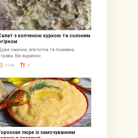
Салат з копченою куркою та солоним
огірком
З куркою
Дуже смачна, апетитна та поживна
страва. Він відмінно
25 хв
4
Горохове пюре із замочуванням