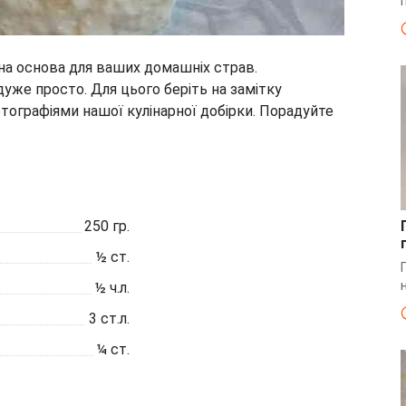
чна основа для ваших домашніх страв.
уже просто. Для цього беріть на замітку
ографіями нашої кулінарної добірки. Порадуйте
250
гр.
½
ст.
½
ч.л.
3
ст.л.
¼
ст.