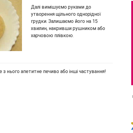
Далі вимішуємо руками до
утворення щільного однорідної
грудки. Залишаємо його на 15
хвилин, накривши рушником або
харчовою плівкою.
те з нього апетитне печиво або інші частування!