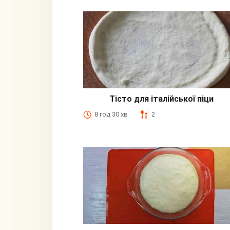
Тісто для італійської піци
8 год 30 хв
2