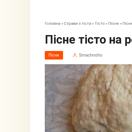
Головна
»
Страви з тіста
»
Тісто
»
Пісне
»
Пісн
Пісне тісто на 
Пісне
Smachnoho