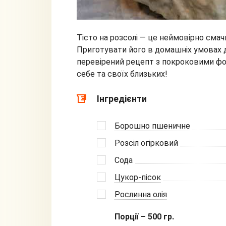
Тісто на розсолі — це неймовірно сма
Приготувати його в домашніх умовах д
перевірений рецепт з покроковими фот
себе та своїх близьких!
Інгредієнти
Борошно пшеничне
Розсіл огірковий
Сода
Цукор-пісок
Рослинна олія
Порції – 500 гр.