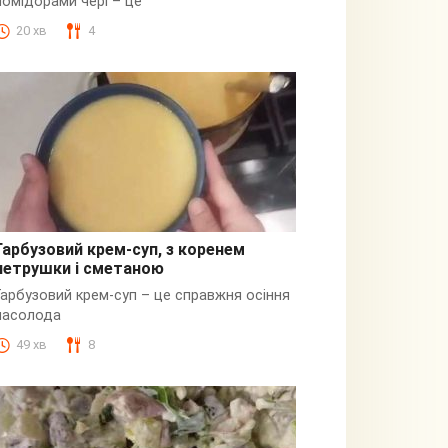
помідорами чері – це
20 хв
4
Гарбузовий крем-суп, з коренем
петрушки і сметаною
Гарбузовий
Гарбузовий крем-суп – це справжня осіння
насолода
49 хв
8