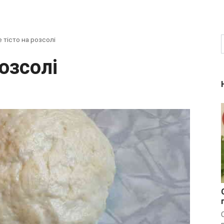
е тісто на розсолі
розсолі