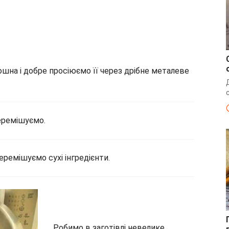
ошна і добре просіюємо її через дрібне металеве
еремішуємо.
ремішуємо сухі інгредієнти.
Робимо в заготівлі невелике