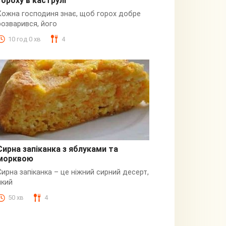
гороху в каструлі
Пюре
Кожна господиня знає, щоб горох добре
розварився, його
10 год 0 хв
4
Сирна запіканка з яблуками та
морквою
Сирна
Сирна запіканка – це ніжний сирний десерт,
який
50 хв
4