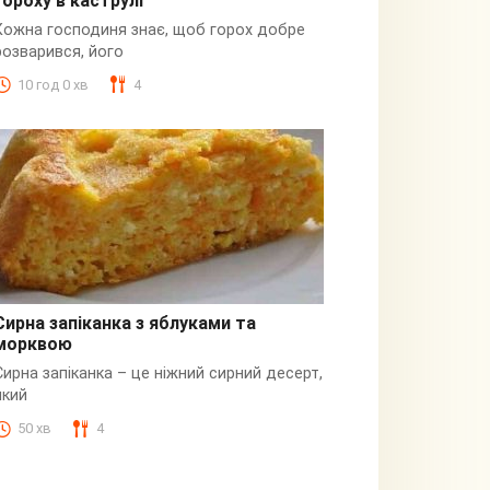
гороху в каструлі
Пюре
Кожна господиня знає, щоб горох добре
розварився, його
10 год 0 хв
4
Сирна запіканка з яблуками та
морквою
Сирна
Сирна запіканка – це ніжний сирний десерт,
який
50 хв
4