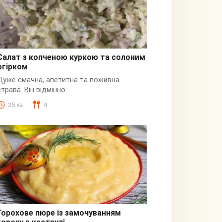
Салат з копченою куркою та солоним
огірком
З куркою
Дуже смачна, апетитна та поживна
страва. Він відмінно
25 хв
4
Горохове пюре із замочуванням