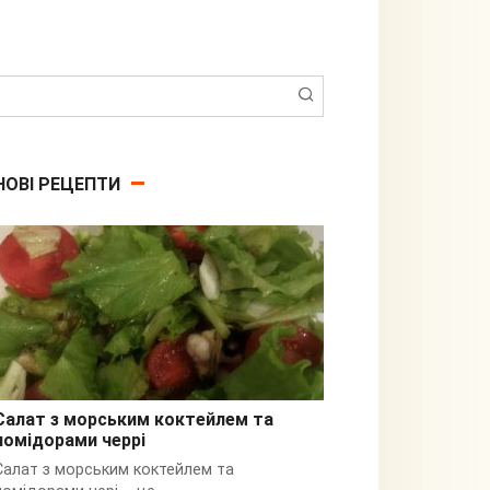
Пошук:
НОВІ РЕЦЕПТИ
Салат з морським коктейлем та
помідорами черрі
З кальмарами
Салат з морським коктейлем та