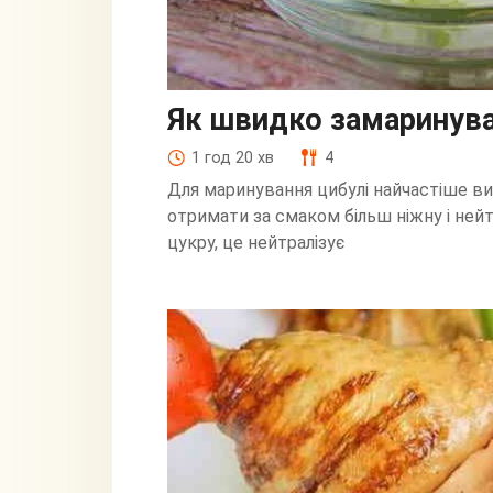
Як швидко замаринуват
1 год 20 хв
4
Для маринування цибулі найчастіше в
отримати за смаком більш ніжну і ней
цукру, це нейтралізує