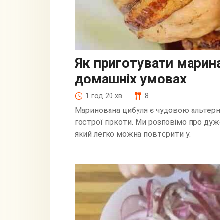
Як приготувати марина
домашніх умовах
1 год 20 хв
8
Маринована цибуля є чудовою альтерна
гострої гіркоти. Ми розповімо про дуж
який легко можна повторити у.