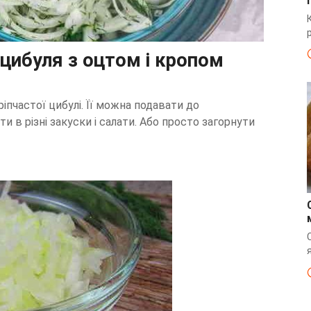
цибуля з оцтом і кропом
пчастої цибулі. Її можна подавати до
и в різні закуски і салати. Або просто загорнути