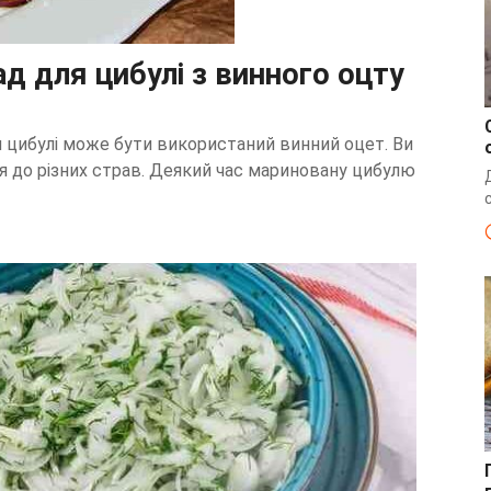
д для цибулі з винного оцту
 цибулі може бути використаний винний оцет. Ви
я до різних страв. Деякий час мариновану цибулю