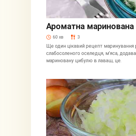
Ароматна маринована 
60 хв
3
Ще один цікавий рецепт маринування рі
слабосоленого оселедця, м’яса, додават
мариновану цибулю в лаваш, це.