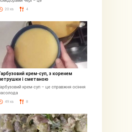
помідорами чері – це
20 хв
4
Гарбузовий крем-суп, з коренем
петрушки і сметаною
Гарбузовий
Гарбузовий крем-суп – це справжня осіння
насолода
49 хв
8