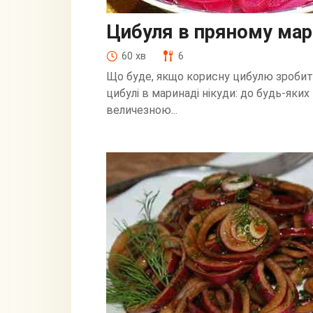
Цибуля в пряному мар
60 хв
6
Що буде, якщо корисну цибулю зробити
цибулі в маринаді нікуди: до будь-яких
величезною...