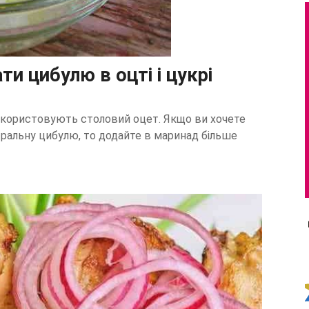
и цибулю в оцті і цукрі
икористовують столовий оцет. Якщо ви хочете
тральну цибулю, то додайте в маринад більше