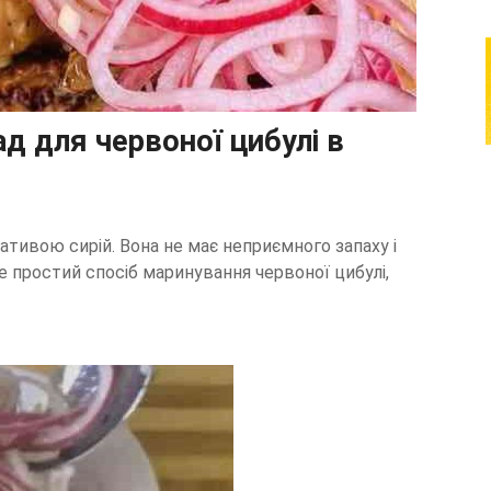
д для червоної цибулі в
тивою сирій. Вона не має неприємного запаху і
е простий спосіб маринування червоної цибулі,