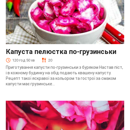
Капуста пелюстка по-грузинськи
120 год 50 хв
20
Приготування капусти по-грузинськи з буряком Настав піст,
і в кожному будинку на обід подають квашену капусту.
Рецепт такої яскравої за кольором та гострої за смаком
капусти має грузинське...