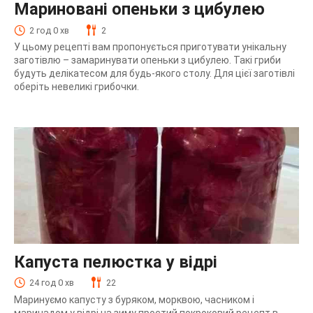
Мариновані опеньки з цибулею
2 год 0 хв
2
У цьому рецепті вам пропонується приготувати унікальну
заготівлю – замаринувати опеньки з цибулею. Такі гриби
будуть делікатесом для будь-якого столу. Для цієї заготівлі
оберіть невеликі грибочки.
Капуста пелюстка у відрі
24 год 0 хв
22
Маринуємо капусту з буряком, морквою, часником і
маринадом у відрі на зиму простий покроковий рецепт в