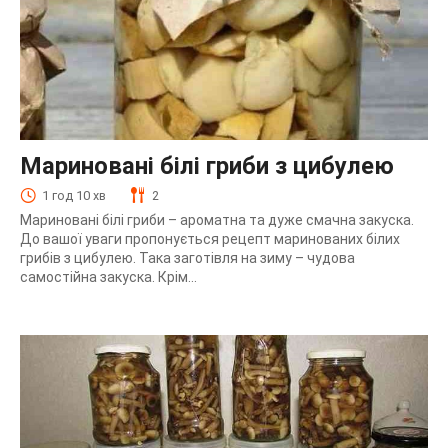
Мариновані білі гриби з цибулею
1 год 10 хв
2
Мариновані білі гриби – ароматна та дуже смачна закуска.
До вашої уваги пропонується рецепт маринованих білих
грибів з цибулею. Така заготівля на зиму – чудова
самостійна закуска. Крім...