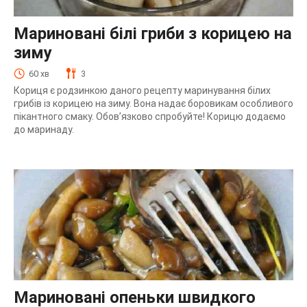
Мариновані білі гриби з корицею на
зиму
60 хв
3
Кориця є родзинкою даного рецепту маринування білих
грибів із корицею на зиму. Вона надає боровикам особливого
пікантного смаку. Обов’язково спробуйте! Корицю додаємо
до маринаду.
Мариновані опеньки швидкого