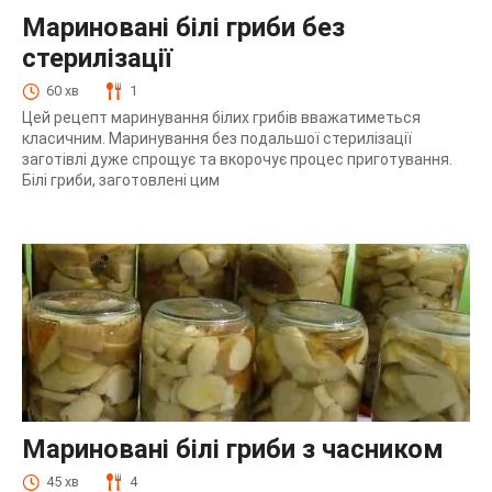
Мариновані білі гриби без
стерилізації
60 хв
1
Цей рецепт маринування білих грибів вважатиметься
класичним. Маринування без подальшої стерилізації
заготівлі дуже спрощує та вкорочує процес приготування.
Білі гриби, заготовлені цим
Мариновані білі гриби з часником
45 хв
4