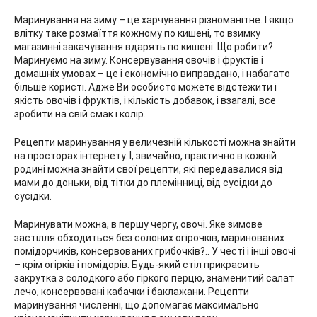
Маринування на зиму – це харчування різноманітне. І якщо
влітку таке розмаїття кожному по кишені, то взимку
магазинні закачування вдарять по кишені. Що робити?
Маринуємо на зиму. Консервування овочів і фруктів і
домашніх умовах – це і економічно виправдано, і набагато
більше користі. Адже Ви особисто можете відстежити і
якість овочів і фруктів, і кількість добавок, і взагалі, все
зробити на свій смак і колір.
Рецепти маринування у величезній кількості можна знайти
на просторах інтернету. І, звичайно, практично в кожній
родині можна знайти свої рецепти, які передавалися від
мами до доньки, від тітки до племінниці, від сусідки до
сусідки.
Маринувати можна, в першу чергу, овочі. Яке зимове
застілля обходиться без солоних огірочків, маринованих
помідорчиків, консервованих грибочків?.. У честі і інші овочі
– крім огірків і помідорів. Будь-який стіл прикрасить
закрутка з солодкого або гіркого перцю, знаменитий салат
лечо, консервовані кабачки і баклажани. Рецепти
маринування численні, що допомагає максимально