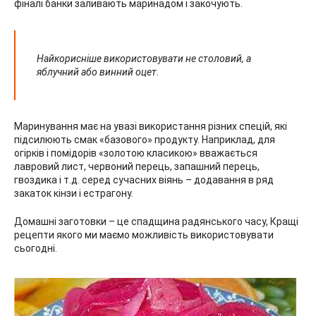
фіналі банки заливають маринадом і закочують.
Найкорисніше використовувати не столовий, а
яблучний або винний оцет.
Маринування має на увазі використання різних спецій, які
підсилюють смак «базового» продукту. Наприклад, для
огірків і помідорів «золотою класикою» вважається
лавровий лист, червоний перець, запашний перець,
гвоздика і т.д. серед сучасних віянь – додавання в ряд
закаток кінзи і естрагону.
Домашні заготовки – це спадщина радянського часу, Кращі
рецепти якого ми маємо можливість використовувати
сьогодні.