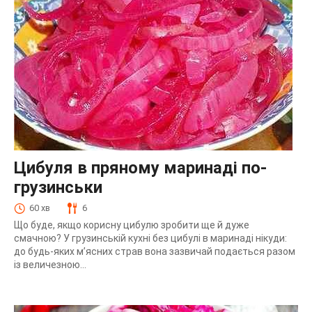
Цибуля в пряному маринаді по-
грузинськи
60 хв
6
Що буде, якщо корисну цибулю зробити ще й дуже
смачною? У грузинській кухні без цибулі в маринаді нікуди:
до будь-яких м’ясних страв вона зазвичай подається разом
із величезною...