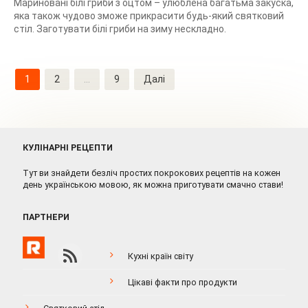
Мариновані білі гриби з оцтом – улюблена багатьма закуска,
яка також чудово зможе прикрасити будь-який святковий
стіл. Заготувати білі гриби на зиму нескладно.
Навігація
1
2
…
9
Далі
записів
КУЛІНАРНІ РЕЦЕПТИ
Тут ви знайдети безліч простих покрокових рецептів на кожен
день українською мовою, як можна приготувати смачно стави!
ПАРТНЕРИ
Кухні країн світу
Цікаві факти про продукти