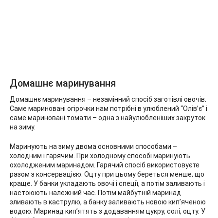
Домашнє маринування
Домашнє маринування – незамінний спосіб заготівлі овочів.
Саме мариновані огірочки нам потрібні в улюблений “Олів’є” і
саме мариновані томати – одна з найулюбленіших закруток
на зиму.
Маринують на зиму двома основними способами –
холодним і гарячим. При холодному способі маринують
охолодженим маринадом. Гарячий спосіб використовуєте
разом з консервацією. Оцту при цьому береться менше, що
краще. У банки укладають овочі і спеції, а потім заливають і
настоюють належний час. Потім майбутній маринад
зливають в каструлю, а банку заливають новою кип’яченою
водою. Маринад кип’ятять з додаванням цукру, солі, оцту. У