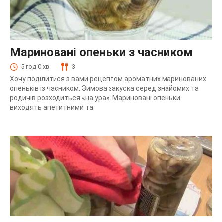
Мариновані опеньки з часником
5 год 0 хв
3
Хочу поділитися з вами рецептом ароматних маринованих
опеньків із часником. Зимова закуска серед знайомих та
родичів розходиться «на ура». Мариновані опеньки
виходять апетитними та