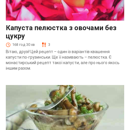
Капуста пелюстка з овочами без
цукру
168 год 30 хв
3
Вітаю, друзі! Цей рецепт – один із варіантів квашення
капусти по-грузинськи. Ще її називають – пелюстка. Є
монастирський рецепт такої капусти, але про нього якось
іншим разом.