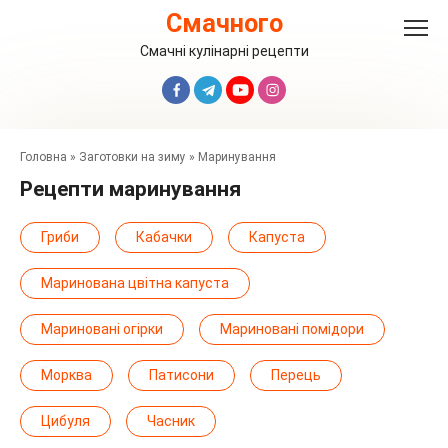
Перейти
Смачного
до
вмісту
Смачні кулінарні рецепти
Головна
»
Заготовки на зиму
»
Маринування
Рецепти маринування
Гриби
Кабачки
Капуста
Маринована цвітна капуста
Мариновані огірки
Мариновані помідори
Морква
Патисони
Перець
Цибуля
Часник