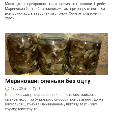
Мало що так прикрашає стіл, як ароматні та соковиті гриби.
Мариновані білі гриби з часником так і притягують погляди
всіх домочадців та гостей за столом. Хочете привернути
увагу...
Мариновані опеньки без оцту
1 год 20 хв
3
Опеньки дуже універсальні і виявляють свої найкращі
смакові якості за будь-якого способу приготування. Дуже
цінуються ці гриби в маринованому вигляді за їх ніжну
хрумку текстуру та