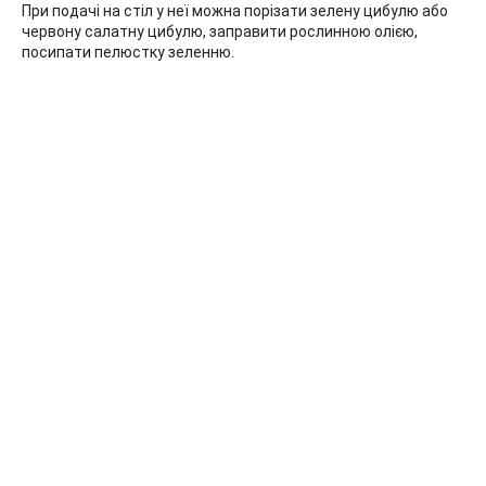
При подачі на стіл у неї можна порізати зелену цибулю або
червону салатну цибулю, заправити рослинною олією,
посипати пелюстку зеленню.