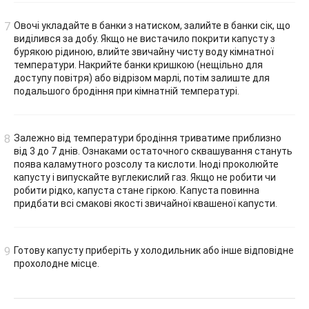
Овочі укладайте в банки з натиском, залийте в банки сік, що
виділився за добу. Якщо не вистачило покрити капусту з
бурякою рідиною, влийте звичайну чисту воду кімнатної
температури. Накрийте банки кришкою (нещільно для
доступу повітря) або відрізом марлі, потім залиште для
подальшого бродіння при кімнатній температурі.
Залежно від температури бродіння триватиме приблизно
від 3 до 7 днів. Ознаками остаточного сквашування стануть
поява каламутного розсолу та кислоти. Іноді проколюйте
капусту і випускайте вуглекислий газ. Якщо не робити чи
робити рідко, капуста стане гіркою. Капуста повинна
придбати всі смакові якості звичайної квашеної капусти.
Готову капусту приберіть у холодильник або інше відповідне
прохолодне місце.