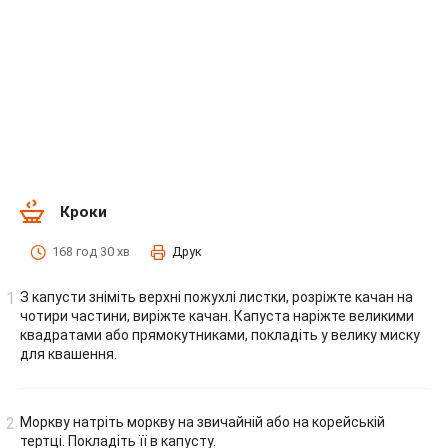
Кроки
168 год 30 хв
Друк
З капусти зніміть верхні пожухлі листки, розріжте качан на
чотири частини, виріжте качан. Капуста наріжте великими
квадратами або прямокутниками, покладіть у велику миску
для квашення.
Моркву натріть моркву на звичайній або на корейській
тертці. Покладіть її в капусту.