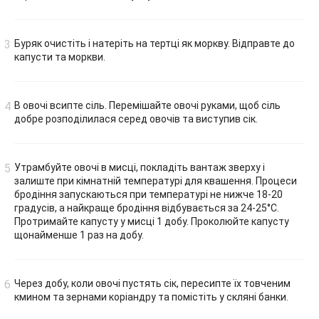
Буряк очистіть і натеріть на тертці як моркву. Відправте до
капусти та моркви.
В овочі всипте сіль. Перемішайте овочі руками, щоб сіль
добре розподілилася серед овочів та виступив сік.
Утрамбуйте овочі в мисці, покладіть вантаж зверху і
залиште при кімнатній температурі для квашення. Процеси
бродіння запускаються при температурі не нижче 18-20
градусів, а найкраще бродіння відбувається за 24-25°С.
Протримайте капусту у мисці 1 добу. Проколюйте капусту
щонайменше 1 раз на добу.
Через добу, коли овочі пустять сік, пересипте їх товченим
кмином та зернами коріандру та помістіть у скляні банки.