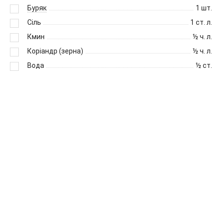
Буряк
1
шт.
Сіль
1
ст. л.
Кмин
½
ч. л.
Коріандр (зерна)
½
ч. л.
Вода
½
ст.