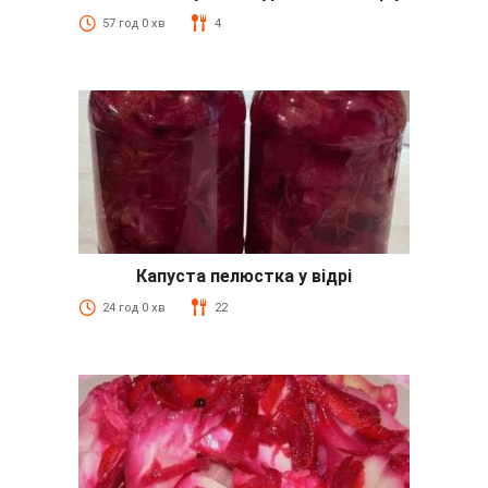
57 год 0 хв
4
Капуста пелюстка у відрі
24 год 0 хв
22