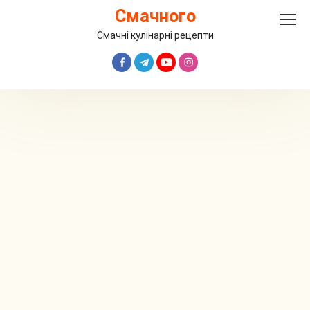
Перейти
Смачного
до
вмісту
Смачні кулінарні рецепти