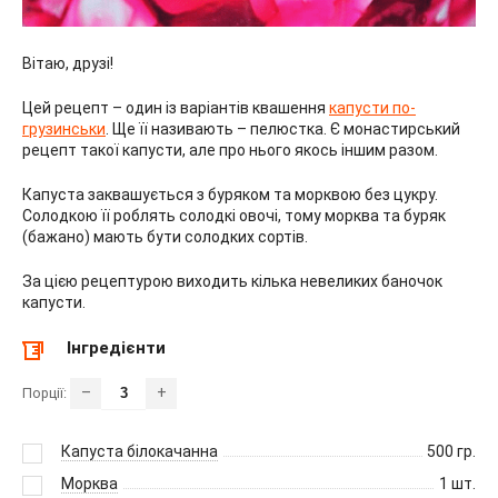
Вітаю, друзі!
Цей рецепт – один із варіантів квашення
капусти по-
грузинськи
. Ще її називають – пелюстка. Є монастирський
рецепт такої капусти, але про нього якось іншим разом.
Капуста заквашується з буряком та морквою без цукру.
Солодкою її роблять солодкі овочі, тому морква та буряк
(бажано) мають бути солодких сортів.
За цією рецептурою виходить кілька невеликих баночок
капусти.
Інгредієнти
–
+
Порції:
Капуста білокачанна
500
гр.
Морква
1
шт.