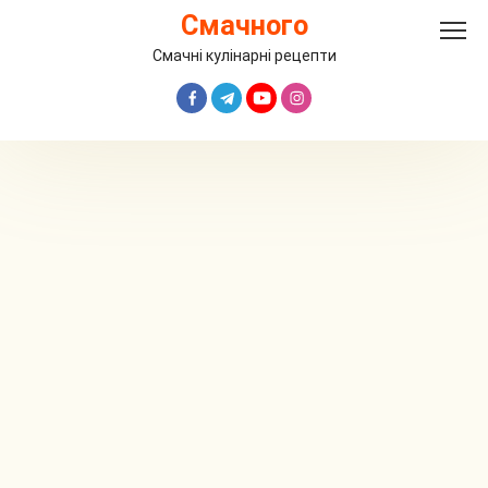
Перейти
Смачного
до
вмісту
Смачні кулінарні рецепти