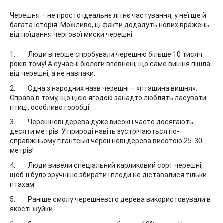
Черешня – не просто ідеальне літнє частування, у неї ще й
багата історія. Можливо, ці факти додадуть нових вражень
від поїдання чергової миски черешні.
Люди вперше спробували черешню більше 10 тисяч
років тому! А сучасні біологи впевнені, що саме вишня пішла
від черешні, а не навпаки.
Одна з народних назв черешні – «пташина вишня».
Справа в тому, що цією ягодою занадто люблять ласувати
птиці, особливо горобці.
Черешневі дерева дуже високі і часто досягають
десяти метрів. У природі навіть зустрічаються по-
справжньому гігантські черешневі дерева висотою 25-30
метрів!
Люди вивели спеціальний карликовий сорт черешні,
щоб її було зручніше збирати і плоди не діставалися тільки
птахам.
Раніше смолу черешневого дерева використовували в
якості жуйки.