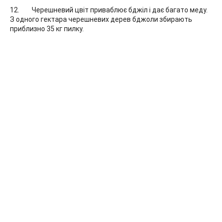
Черешневий цвіт приваблює бджіл і дає багато меду.
З одного гектара черешневих дерев бджоли збирають
приблизно 35 кг пилку.