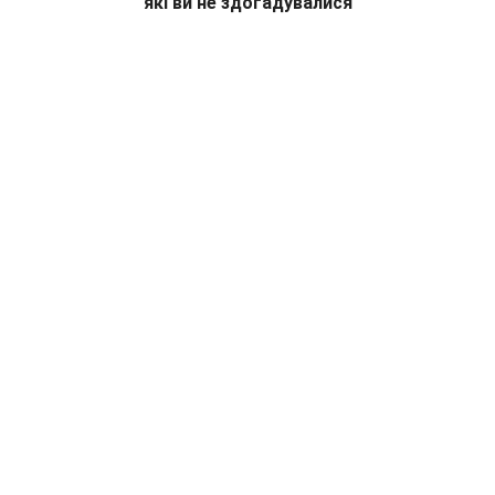
які ви не здогадувалися