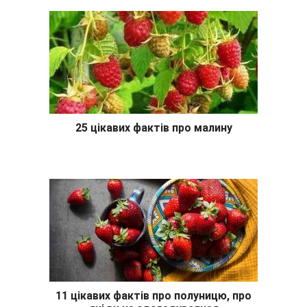
25 цікавих фактів про малину
11 цікавих фактів про полуницю, про