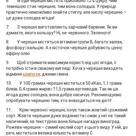
Ягоди черешні містять приблизно 12% цукру. Чим
темнішою стає черешня, тим вона солодша. У природі
практично неможливо знайти стиглу, але кислу черешню –
це дуже солодка ягода!
З черешні виготовляють харчовий барвник. Як ви
думаєте, якого кольору? Ні, не червоного. Зеленого!
У черешні містяться вітаміни групи В, багато заліза,
фосфору і кальцію. А з кісточок черешні добувають цінну
ефірну олію.
Щоб отримати максимум користі від цієї ягоди, її
потрібно їсти в свіжому вигляді. Хоча з черешні виходять
відмінні
компоти
, джеми і вина.
У 100 грамах черешні міститься 50 кКал, 1,1 грама
білків, 0,4 грама жирів і 11,5 грама вуглеводів. Так як ця
ягода дуже солодка, вона добре насичує. Рекомендуємо
спробувати черешню тим, хто знаходиться на дієті!
Крім червоної черешні, існує також жовтий і рожевий
сорт. Жовта черешня дуже водяниста і смак у неї не такий
насичений, за текстурою вона більше нагадує виноград.
Рожева черешня – самий кислий сорт з цього виду. У ній, до
речі, міститься велика кількість вітаміну С.