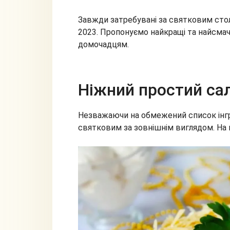
Завжди затребувані за святковим сто
2023. Пропонуємо найкращі та найсмач
домочадцям.
Ніжний простий са
Незважаючи на обмежений список інгре
святковим за зовнішнім виглядом. На н