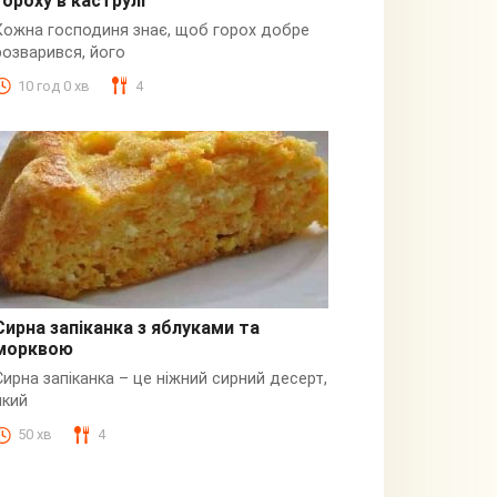
гороху в каструлі
Пюре
Кожна господиня знає, щоб горох добре
розварився, його
10 год 0 хв
4
Сирна запіканка з яблуками та
морквою
Сирна
Сирна запіканка – це ніжний сирний десерт,
який
50 хв
4