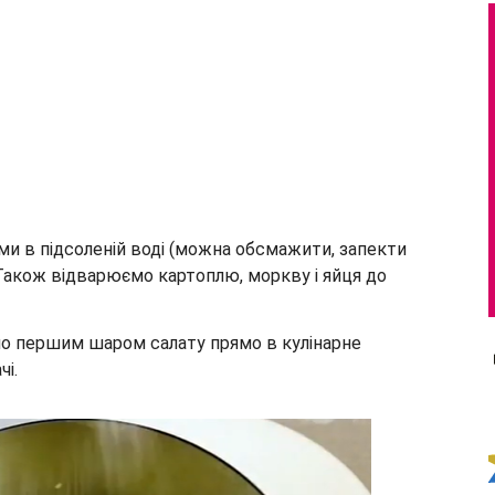
ми в підсоленій воді (можна обсмажити, запекти
Також відварюємо картоплю, моркву і яйця до
о першим шаром салату прямо в кулінарне
чі.