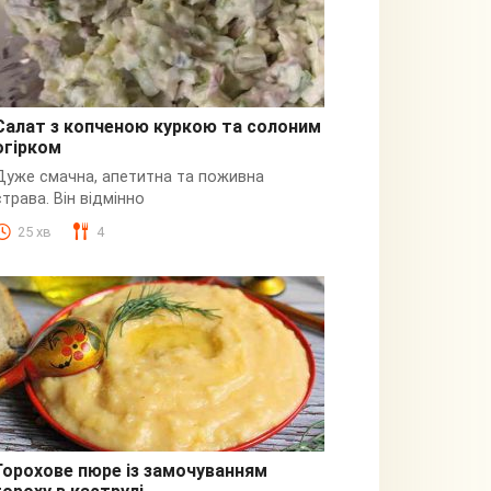
Салат з копченою куркою та солоним
огірком
З куркою
Дуже смачна, апетитна та поживна
страва. Він відмінно
25 хв
4
Горохове пюре із замочуванням