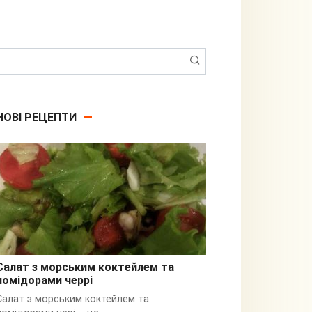
Пошук:
НОВІ РЕЦЕПТИ
Салат з морським коктейлем та
помідорами черрі
З кальмарами
Салат з морським коктейлем та