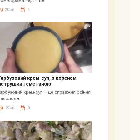
помідорами чері – це
20 хв
4
Гарбузовий крем-суп, з коренем
петрушки і сметаною
Гарбузовий
Гарбузовий крем-суп – це справжня осіння
насолода
49 хв
8