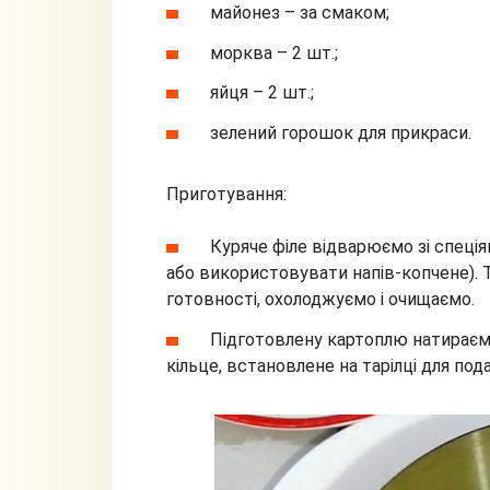
майонез – за смаком;
морква – 2 шт.;
яйця – 2 шт.;
зелений горошок для прикраси.
Приготування:
Куряче філе відварюємо зі спеція
або використовувати напів-копчене). 
готовності, охолоджуємо і очищаємо.
Підготовлену картоплю натираєм
кільце, встановлене на тарілці для пода