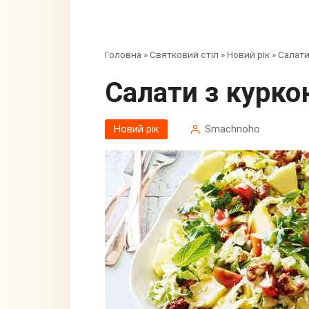
Головна
»
Святковий стіл
»
Новий рік
»
Салати
Салати з курк
Новий рік
Smachnoho