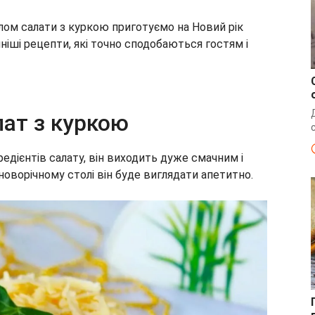
лом салати з куркою приготуємо на Новий рік
ніші рецепти, які точно сподобаються гостям і
лат з куркою
дієнтів салату, він виходить дуже смачним і
оворічному столі він буде виглядати апетитно.