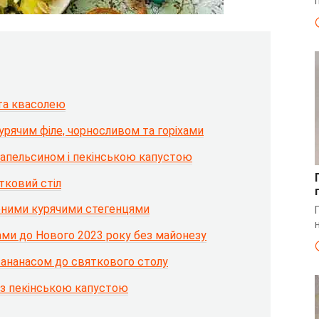
 та квасолею
урячим філе, чорносливом та горіхами
, апельсином і пекінською капустою
тковий стіл
ченими курячими стегенцями
ами до Нового 2023 року без майонезу
з ананасом до святкового столу
л з пекінською капустою