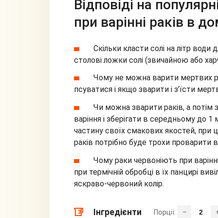
Відповіді на популяр
при варінні раків в д
Скільки класти солі на літр води
столові ложки солі (звичайною або харч
Чому не можна варити мертвих ра
псуватися і якщо зварити і з’їсти мерт
Чи можна зварити раків, а потім
варіння і зберігати в середньому до 1 
частину своїх смакових якостей, при
раків потрібно буде трохи проварити в
Чому раки червоніють при варінн
при термічній обробці в їх панцирі вив
яскраво-червоний колір.
Інгредієнти
Порції:
–