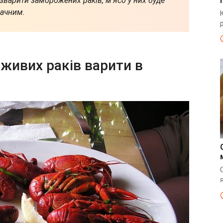
зварити заморожених раків, м’ясо у них буде
мачним.
 живих раків варити в