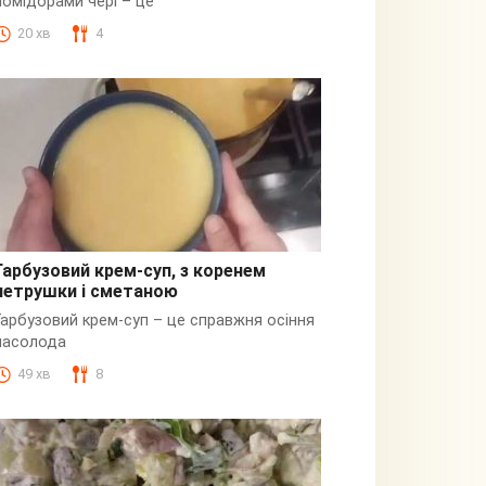
помідорами чері – це
20 хв
4
Гарбузовий крем-суп, з коренем
петрушки і сметаною
Гарбузовий
Гарбузовий крем-суп – це справжня осіння
насолода
49 хв
8