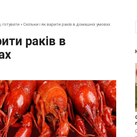
, готувати
»
Скільки і як варити раків в домашніх умовах
ах
o