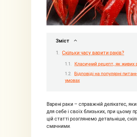
Зміст
Скільки часу варити раків?
Класичний рецепт, як живих р
Відповіді на популярні питан
умовах
Варені раки – справжній делікатес, я
для себе і своїх близьких, при цьому п
цій статті розглянемо детальніше, скіл
смачними.