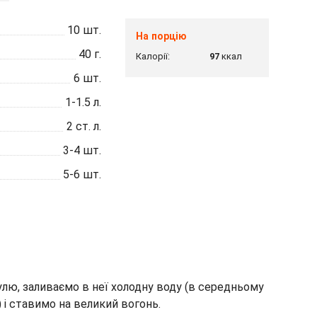
10
шт.
На порцію
40
г.
Калорії:
97
ккал
6
шт.
1-1.5
л.
2
ст. л.
3-4
шт.
5-6
шт.
лю, заливаємо в неї холодну воду (в середньому
) і ставимо на великий вогонь.