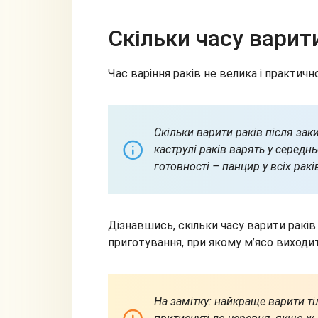
Скільки часу варит
Час варіння раків не велика і практичн
Скільки варити раків після зак
каструлі раків варять у середн
готовності – панцир у всіх ракі
Дізнавшись, скільки часу варити раків
приготування, при якому м’ясо виходи
На замітку: найкраще варити ті