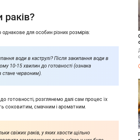
и раків?
о однакове для особин різних розмірів:
ипання води в каструлі? Після закипання води в
ьому 10-15 хвилин до готовності (ознака
в стане червоним).
 до готовності, розглянемо далі сам процес їх
ть соковитим, смачним і ароматним.
льки свіжих раків, у яких хвости щільно