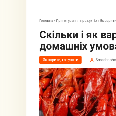
Головна
»
Приготування продуктів
»
Як варити
Скільки і як варити раків в
домашніх умов
Як варити, готувати
Smachnoh