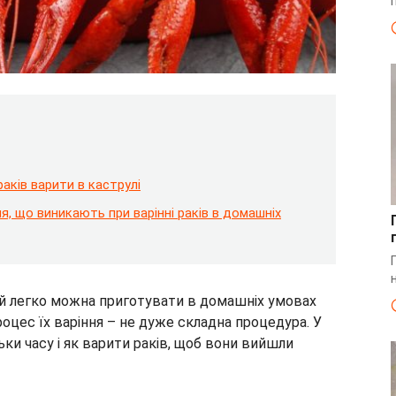
аків варити в каструлі
ня, що виникають при варінні раків в домашніх
кий легко можна приготувати в домашніх умовах
роцес їх варіння – не дуже складна процедура. У
ьки часу і як варити раків, щоб вони вийшли