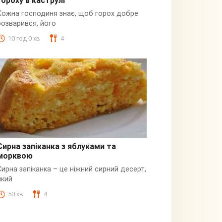
гороху в каструлі
Пюре
Кожна господиня знає, щоб горох добре
розварився, його
10 год 0 хв
4
Сирна запіканка з яблуками та
морквою
Сирна
Сирна запіканка – це ніжний сирний десерт,
який
50 хв
4