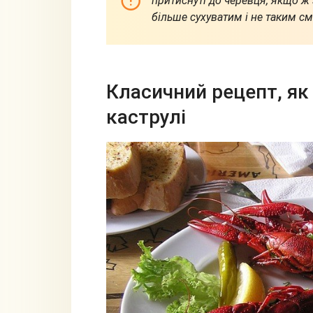
притиснуті до черевця, якщо ж 
більше сухуватим і не таким с
Класичний рецепт, як
каструлі