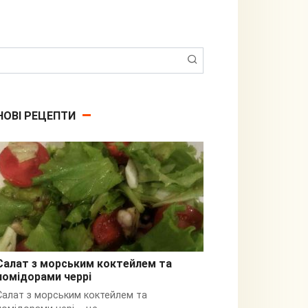
Пошук:
НОВІ РЕЦЕПТИ
Салат з морським коктейлем та
помідорами черрі
З кальмарами
Салат з морським коктейлем та