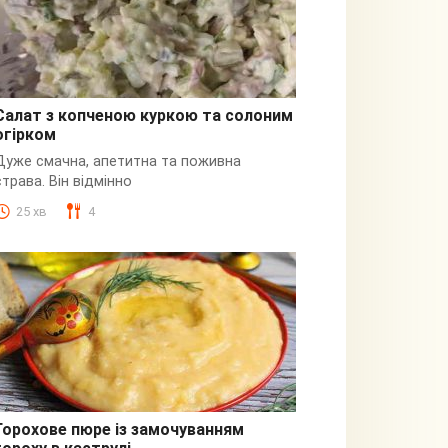
Салат з копченою куркою та солоним
огірком
З куркою
Дуже смачна, апетитна та поживна
страва. Він відмінно
25 хв
4
Горохове пюре із замочуванням