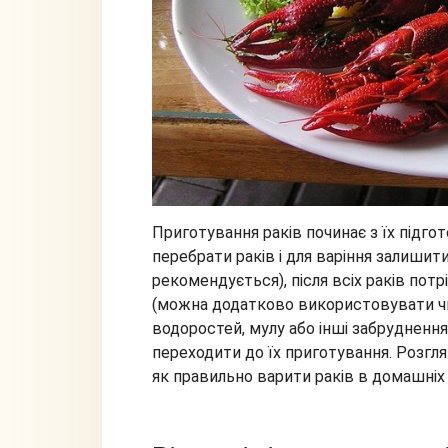
Приготування раків починає з їх підго
перебрати раків і для варіння залишит
рекомендується), після всіх раків потр
(можна додатково використовувати чи
водоростей, мулу або інші забруднення
переходити до їх приготування. Розгл
як правильно варити раків в домашніх