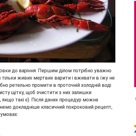
товки до варіння. Першим ділом потрібно уважно
и тільки живих мертвих варити і вживати в їжу не
ібно ретельно промити в проточній холодній воді
сту щітку, щоб зчистити з них залишки
, якщо такі є). Після даних процедур можна
янемо докладніше класичний покроковий рецепт,
 умовах: