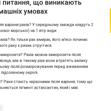
ні питання, що виникають
омашніх умовах
 для варіння раків? У середньому завжди кладуть 2
ової морської) на 1 літр води.
ків? Як тільки рак вмирає, його м’ясо починає
вого раку є ризик отруїтися.
 заморозити? Раків можна заморозити після
місяця, але в такому разі вони втратять велику
 цьому після розморожування перед вживанням
 підсоленому окропі.
і? Раки стають червоними після варіння, тому що
ільняється пігмент астаксантин, який і має
+