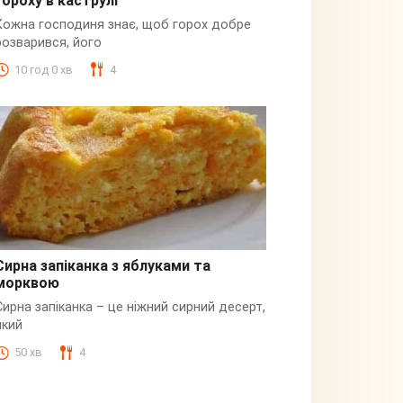
гороху в каструлі
Пюре
Кожна господиня знає, щоб горох добре
розварився, його
10 год 0 хв
4
Сирна запіканка з яблуками та
морквою
Сирна
Сирна запіканка – це ніжний сирний десерт,
який
50 хв
4