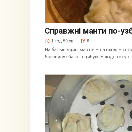
Справжні манти по-уз
1 год 50 хв
8
На батьківщині мантів – на сході – їх 
баранину і багато цибулі. Блюдо готуєть