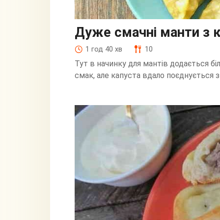
Дуже смачні манти з 
1 год 40 хв
10
Тут в начинку для мантів додається бі
смак, але капуста вдало поєднується 