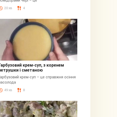
помідорами чері – це
20 хв
4
Гарбузовий крем-суп, з коренем
петрушки і сметаною
Гарбузовий
Гарбузовий крем-суп – це справжня осіння
насолода
49 хв
8