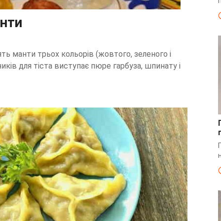
анти
ть манти трьох кольорів (жовтого, зеленого і
иків для тіста виступає пюре гарбуза, шпинату і