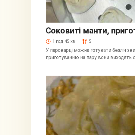
Соковиті манти, приго
1 год 45 хв
5
У пароварці можна готувати безліч зви
приготуванню на пару вони виходять 