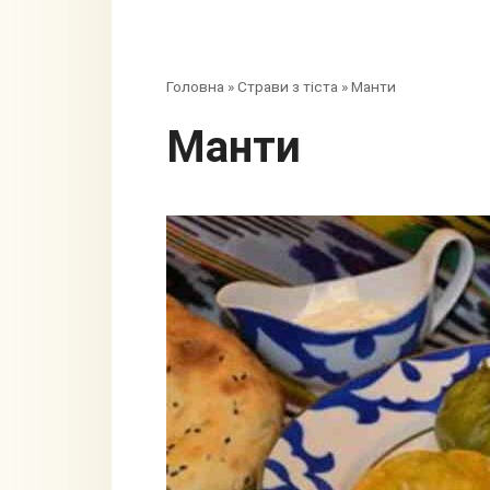
Головна
»
Страви з тіста
»
Манти
Манти