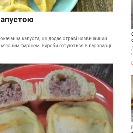
капустою
локачанна капуста, це додає страві незвичайний
з м’ясним фаршем. Вироби готуються в пароварці.