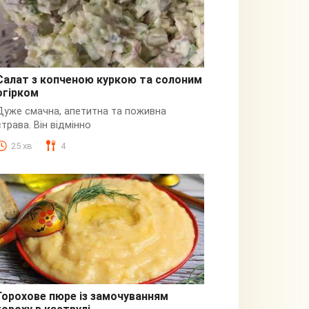
Салат з копченою куркою та солоним
огірком
З куркою
Дуже смачна, апетитна та поживна
страва. Він відмінно
25 хв
4
Горохове пюре із замочуванням