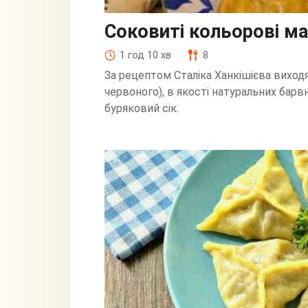
Соковиті кольорові м
1 год 10 хв
8
За рецептом Сталіка Ханкішієва виходя
червоного), в якості натуральних барвн
буряковий сік.