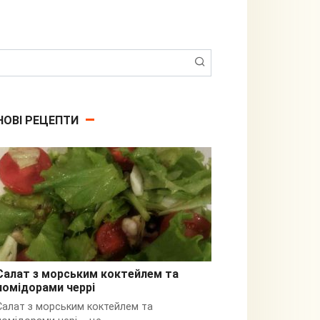
Пошук:
НОВІ РЕЦЕПТИ
Салат з морським коктейлем та
помідорами черрі
З кальмарами
Салат з морським коктейлем та