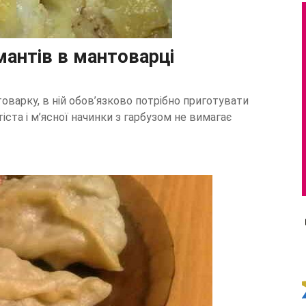
мантів в мантоварці
варку, в ній обов’язково потрібно приготувати
тіста і м’ясної начинки з гарбузом не вимагає