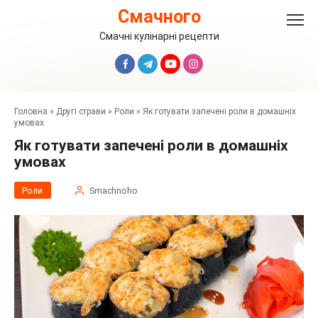
Перейти
Смачного
до
вмісту
Смачні кулінарні рецепти
Головна
»
Другі страви
»
Роли
»
Як готувати запечені роли в домашніх
умовах
Як готувати запечені роли в домашніх
умовах
Роли
Smachnoho