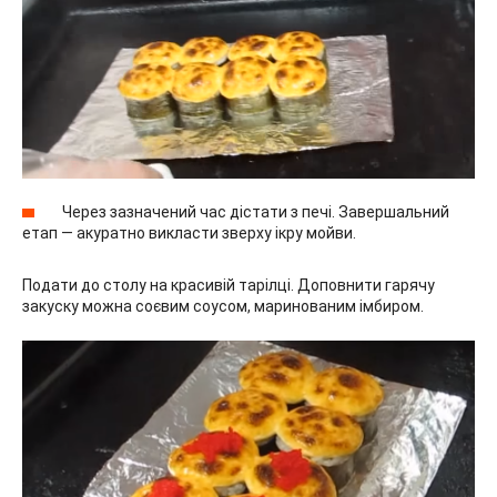
Через зазначений час дістати з печі. Завершальний
етап — акуратно викласти зверху ікру мойви.
Подати до столу на красивій тарілці. Доповнити гарячу
закуску можна соєвим соусом, маринованим імбиром.