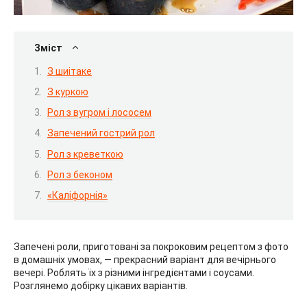
Зміст
З шиітаке
З куркою
Рол з вугром і лососем
Запечений гострий рол
Рол з креветкою
Рол з беконом
«Каліфорнія»
Запечені роли, приготовані за покроковим рецептом з фото
в домашніх умовах, — прекрасний варіант для вечірнього
вечері. Роблять їх з різними інгредієнтами і соусами.
Розглянемо добірку цікавих варіантів.