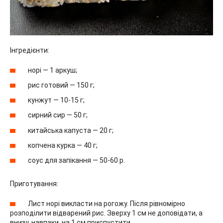
Інгредієнти:
норі — 1 аркуш;
рис готовий — 150 г;
кунжут — 10-15 г;
сирний сир — 50 г;
китайська капуста — 20 г;
копчена курка — 40 г;
соус для запікання — 50-60 р.
Приготування:
Лист норі викласти на рогожу. Після рівномірно
розподілити відварений рис. Зверху 1 см не доповідати, а
внизу, навпаки, на 1 см приспустити.