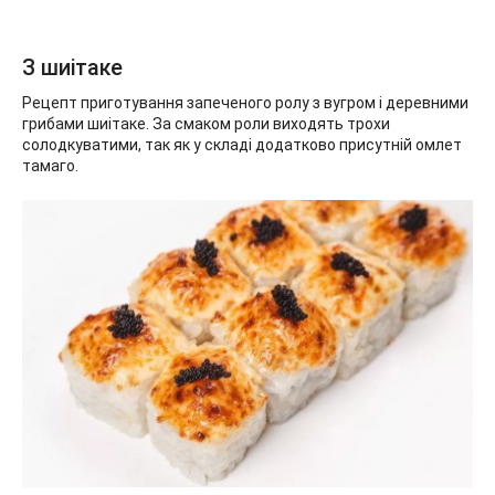
З шиітаке
Рецепт приготування запеченого ролу з вугром і деревними
грибами шиітаке. За смаком роли виходять трохи
солодкуватими, так як у складі додатково присутній омлет
тамаго.