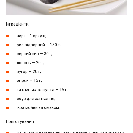
Інгредієнти:
норі — 1 аркуш;
рис відварний — 150 г;
сирний сир — 30 г;
лосось — 20 г;
вугор — 20 г;
огірок — 15 г;
китайська капуста — 15 г;
соус для запікання;
ікра мойви за смаком.
Приготування: