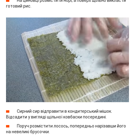
На циновці розмістити норі, а поверх щільно викласти
готовий рис.
Сирний сир відправити в кондитерський мішок.
Відсадити у вигляді щільної ковбаски посередині.
Поруч розмістити лосось, попередньо нарізавши його
на невеликі брусочки.