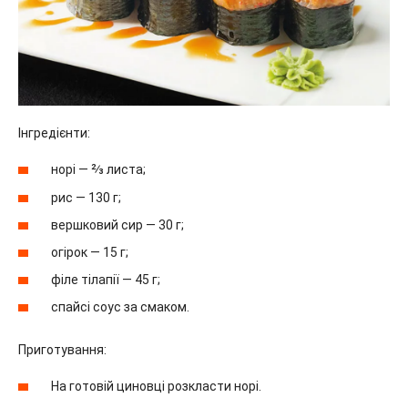
Інгредієнти:
норі — ⅔ листа;
рис — 130 г;
вершковий сир — 30 г;
огірок — 15 г;
філе тілапії — 45 г;
спайсі соус за смаком.
Приготування:
На готовій циновці розкласти норі.