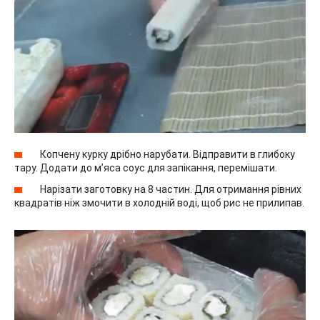
Копчену курку дрібно нарубати. Відправити в глибоку
тару. Додати до м’яса соус для запікання, перемішати.
Нарізати заготовку на 8 частин. Для отримання рівних
квадратів ніж змочити в холодній воді, щоб рис не прилипав.