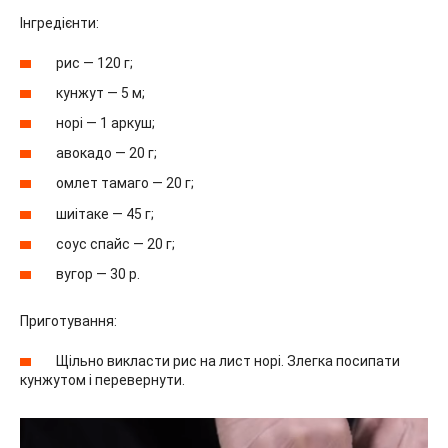
Інгредієнти:
рис — 120 г;
кунжут — 5 м;
норі — 1 аркуш;
авокадо — 20 г;
омлет тамаго — 20 г;
шиітаке — 45 г;
соус спайс — 20 г;
вугор — 30 р.
Приготування:
Щільно викласти рис на лист норі. Злегка посипати
кунжутом і перевернути.