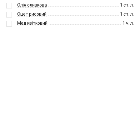
Олія оливкова
1
ст. л.
Оцет рисовий
1
ст. л.
Мед квітковий
1
ч. л.