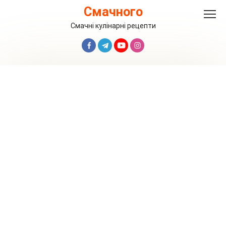
Перейти
Смачного
до
вмісту
Смачні кулінарні рецепти