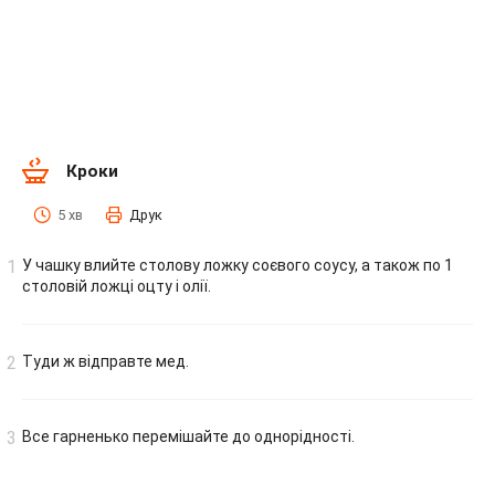
Кроки
5 хв
Друк
У чашку влийте столову ложку соєвого соусу, а також по 1
столовій ложці оцту і олії.
Туди ж відправте мед.
Все гарненько перемішайте до однорідності.