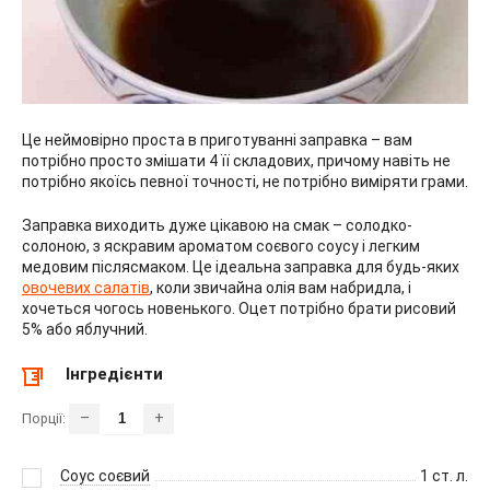
Це неймовірно проста в приготуванні заправка – вам
потрібно просто змішати 4 її складових, причому навіть не
потрібно якоїсь певної точності, не потрібно виміряти грами.
Заправка виходить дуже цікавою на смак – солодко-
солоною, з яскравим ароматом соєвого соусу і легким
медовим післясмаком. Це ідеальна заправка для будь-яких
овочевих салатів
, коли звичайна олія вам набридла, і
хочеться чогось новенького. Оцет потрібно брати рисовий
5% або яблучний.
Інгредієнти
–
+
Порції:
Соус соєвий
1
ст. л.