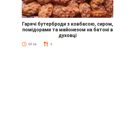
Гарячі бутерброди з ковбасою, сиром,
помідорами та майонезом на батоні в
духовці
60 хв
6