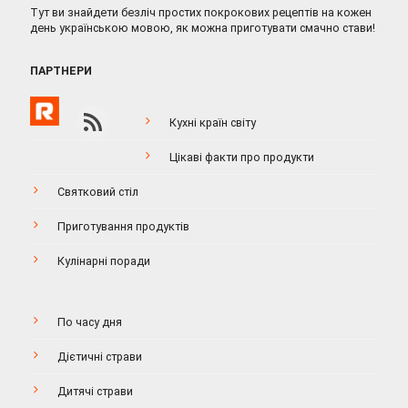
Тут ви знайдети безліч простих покрокових рецептів на кожен
день українською мовою, як можна приготувати смачно стави!
ПАРТНЕРИ
Кухні країн світу
Цікаві факти про продукти
Святковий стіл
Приготування продуктів
Кулінарні поради
По часу дня
Дієтичні страви
Дитячі страви