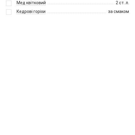
Мед квітковий
2
ст. л.
Кедрові горіхи
за смаком