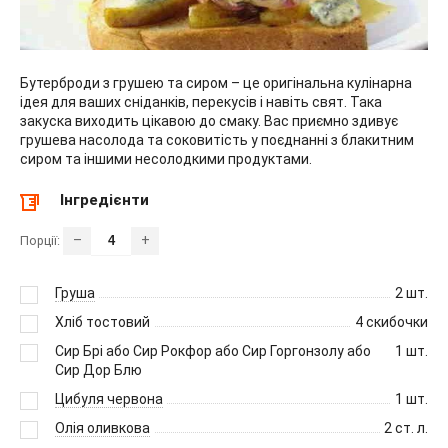
Бутерброди з грушею та сиром – це оригінальна кулінарна
ідея для ваших сніданків, перекусів і навіть свят. Така
закуска виходить цікавою до смаку. Вас приємно здивує
грушева насолода та соковитість у поєднанні з блакитним
сиром та іншими несолодкими продуктами.
Інгредієнти
–
+
Порції:
Груша
2
шт.
Хліб тостовий
4
скибочки
Сир Брі або Сир Рокфор або Сир Горгонзолу або
1
шт.
Сир Дор Блю
Цибуля червона
1
шт.
Олія оливкова
2
ст. л.