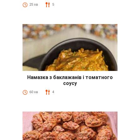
25 хв
5
Намазка з баклажанів і томатного
соусу
60 хв
4