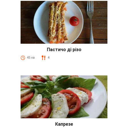
Пастичо ді різо
45 хв
4
Капрезе