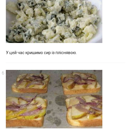
У цей час кришимо сир із пліснявою.