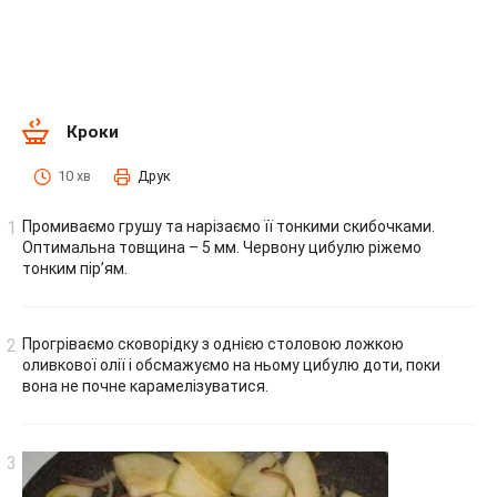
Кроки
10 хв
Друк
Промиваємо грушу та нарізаємо її тонкими скибочками.
Оптимальна товщина – 5 мм. Червону цибулю ріжемо
тонким пір’ям.
Прогріваємо сковорідку з однією столовою ложкою
оливкової олії і обсмажуємо на ньому цибулю доти, поки
вона не почне карамелізуватися.