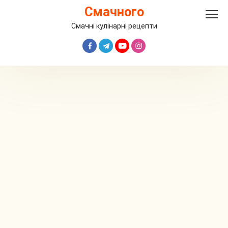
Перейти
Смачного
до
вмісту
Смачні кулінарні рецепти