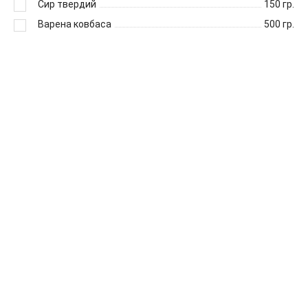
Сир твердий
150
гр.
Варена ковбаса
500
гр.