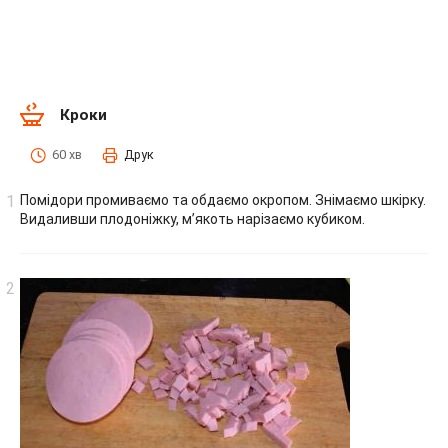
Кроки
60 хв
Друк
Помідори промиваємо та обдаємо окропом. Знімаємо шкірку.
Видаливши плодоніжку, м’якоть нарізаємо кубиком.