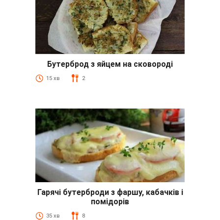
Бутерброд з яйцем на сковороді
15 хв
2
Гарячі бутерброди з фаршу, кабачків і
помідорів
35 хв
8