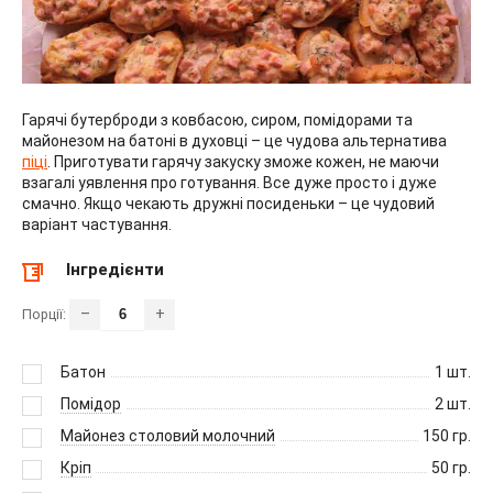
Гарячі бутерброди з ковбасою, сиром, помідорами та
майонезом на батоні в духовці – це чудова альтернатива
піці
. Приготувати гарячу закуску зможе кожен, не маючи
взагалі уявлення про готування. Все дуже просто і дуже
смачно. Якщо чекають дружні посиденьки – це чудовий
варіант частування.
Інгредієнти
–
+
Порції:
Батон
1
шт.
Помідор
2
шт.
Майонез столовий молочний
150
гр.
Кріп
50
гр.