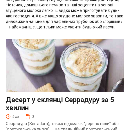
тістечок, домашнього печива та інші рецепти на основі
згущеного молока легко і швидко може приготувати будь-
яка господиня. А вже якщо згущене молоко зварити, то така
дивовижна начинка для вафельних трубочок або «горішків»
– найсмачніше, що тільки може уявити будь-який ласун.
Десерт у склянці Серрадуру за 5
хвилин
5 хв
2
Серрадура (Serradura), також відома як “дерево пили” або
“португальська пилка”, – це традиційний португальський