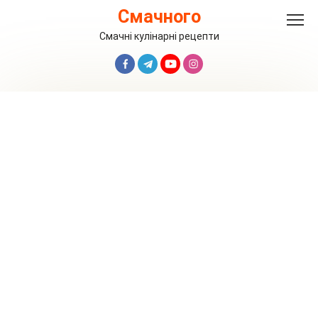
Перейти
Смачного
до
вмісту
Смачні кулінарні рецепти