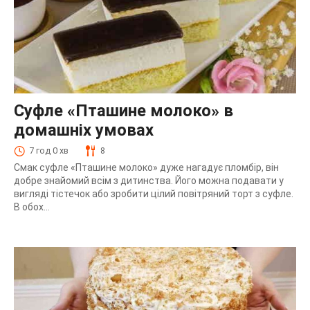
Суфле «Пташине молоко» в
домашніх умовах
7 год 0 хв
8
Смак суфле «Пташине молоко» дуже нагадує пломбір, він
добре знайомий всім з дитинства. Його можна подавати у
вигляді тістечок або зробити цілий повітряний торт з суфле.
В обох...