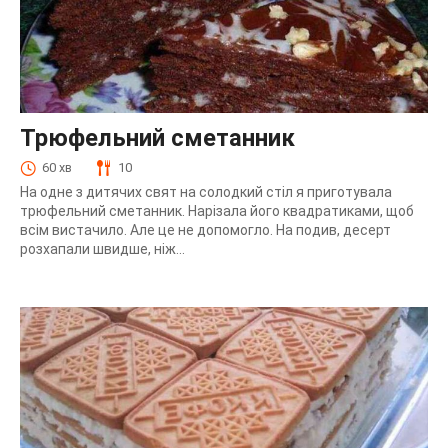
Трюфельний сметанник
60 хв
10
На одне з дитячих свят на солодкий стіл я приготувала
трюфельний сметанник. Нарізала його квадратиками, щоб
всім вистачило. Але це не допомогло. На подив, десерт
розхапали швидше, ніж...