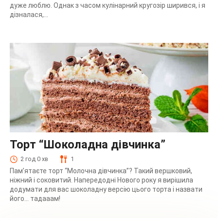
дуже люблю. Однак з часом кулінарний кругозір ширився, і я
дізналася,...
Торт “Шоколадна дівчинка”
2 год 0 хв
1
Пам’ятаєте торт “Молочна дівчинка”? Такий вершковий,
ніжний і соковитий. Напередодні Нового року я вирішила
додумати для вас шоколадну версію цього торта і назвати
його… тадааам!