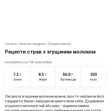
Головна
»
Молочні продукти
»
Згущене молоко
Рецепти страв з згущеним молоком
Калорійність на 100 грам (кбжу):
7.2
г.
8.5
г.
56.0
г.
320
Білки
Жири
Вуглеводи
ккал
Ласувати згущеним молоком можна, просто черпаючи його
з відкритої банки і закушуючи шматочком хліба. Додавання
згущеного молока в чай або каву – відмінна заміна
натуральному молоку і цукру. Найніжніші креми для тортів,