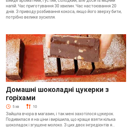
Вийде ароматний, густий, солодкий, але досить міцний
напій. Час приготування 30 хвилин. Час настоювання 20
днів. З приводу розбивання кокоса, якщо його зверху бити,
потрібно велике зусилля.
Домашні шоколадні цукерки з
горіхами
5 хв
10
Зайшла вчора в магазин, і так мені захотілося цукерок.
Подивилася я на ціни і вирішила, що краще взяти кілька
шоколадок і згущене молоко. З цих двох інгредієнтів я...