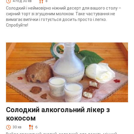
4 год 30 хв
8
Солодкий і неймовірно ніжний десерт для вашого столу –
сирний торт зі згущеним молоком. Таке частування не
вимагає випічки і готується досить просто і легко.
Спробуйте!
Солодкий алкогольний лікер з
кокосом
30 хв
6