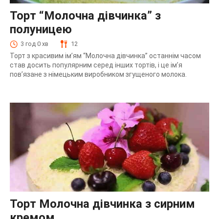
Торт “Молочна дівчинка” з
полуницею
3 год 0 хв
12
Торт з красивим ім’ям “Молочна дівчинка” останнім часом
став досить популярним серед інших тортів, і це ім’я
пов’язане з німецьким виробником згущеного молока.
Торт Молочна дівчинка з сирним
кремом