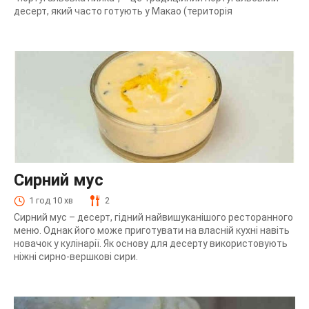
десерт, який часто готують у Макао (територія
Сирний мус
1 год 10 хв
2
Сирний мус – десерт, гідний найвишуканішого ресторанного
меню. Однак його може приготувати на власній кухні навіть
новачок у кулінарії. Як основу для десерту використовують
ніжні сирно-вершкові сири.