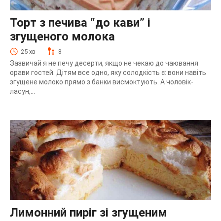
Торт з печива “до кави” і
згущеного молока
25 хв
8
Зазвичай я не печу десерти, якщо не чекаю до чаювання
орави гостей. Дітям все одно, яку солодкість є: вони навіть
згущене молоко прямо з банки висмоктують. А чоловік-
ласун,...
Лимонний пиріг зі згущеним