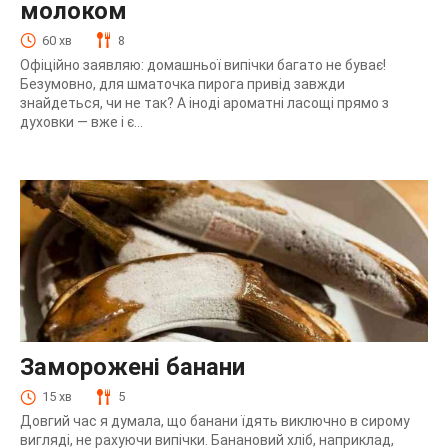
молоком
60 хв
8
Офіційно заявляю: домашньої випічки багато не буває!
Безумовно, для шматочка пирога привід завжди
знайдеться, чи не так? А іноді ароматні ласощі прямо з
духовки — вже і є...
Заморожені банани
15 хв
5
Довгий час я думала, що банани їдять виключно в сирому
вигляді, не рахуючи випічки. Банановий хліб, наприклад,