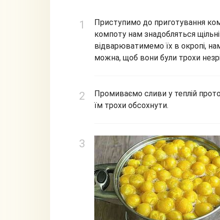
Приступимо до приготування комп
компоту нам знадобляться щільні
відварюватимемо їх в окропі, на
можна, щоб вони були трохи незрі
Промиваємо сливи у теплій прото
їм трохи обсохнути.