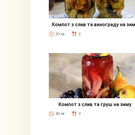
Компот з слив та винограду на зи
20 хв
2
Компот з слив та груш на зиму
40 хв
3