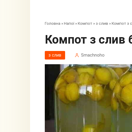
Головна
»
Напої
»
Компот
»
з слив
»
Компот з с
Компот з слив 
з слив
Smachnoho