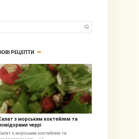
Пошук:
НОВІ РЕЦЕПТИ
Салат з морським коктейлем та
помідорами черрі
З кальмарами
Салат з морським коктейлем та