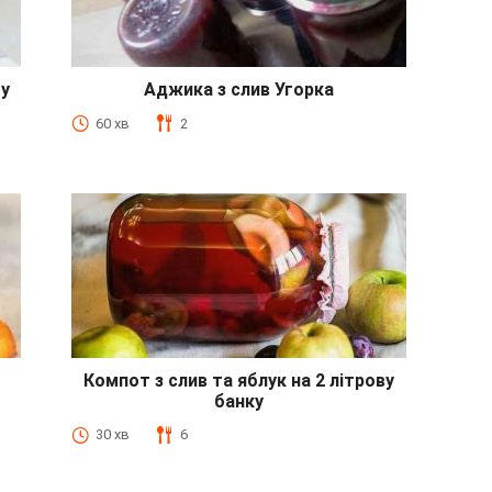
му
Аджика з слив Угорка
60 хв
2
Компот з слив та яблук на 2 літрову
банку
30 хв
6