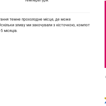
температури.
гання темне прохолодне місце, де може
 Оскільки зливу ми закочували з кісточкою, компот
5 місяців.