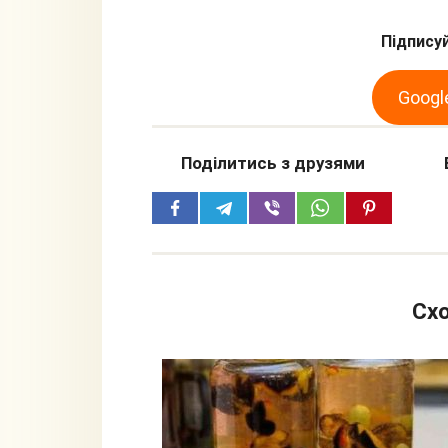
Підписуй
Googl
Поділитись з друзями
Схо