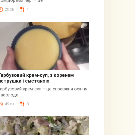
помідорами чері – це
20 хв
4
Гарбузовий крем-суп, з коренем
петрушки і сметаною
Гарбузовий
Гарбузовий крем-суп – це справжня осіння
насолода
49 хв
8