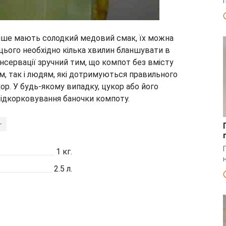
тіше мають солодкий медовий смак, їх можна
цього необхідно кілька хвилин бланшувати в
онсервації зручний тим, що компот без вмісту
, так і людям, які дотримуються правильного
ор. У будь-якому випадку, цукор або його
відкорковування баночки компоту.
+
1
кг.
2.5
л.