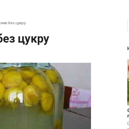
лив без цукру
без цукру