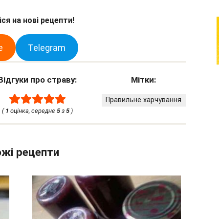
ся на нові рецепти!
e
Telegram
Відгуки про страву:
Мітки:
Правильне харчування
(
1
оцінка, середнє
5
з
5
)
жі рецепти