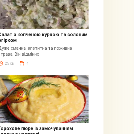
Салат з копченою куркою та солоним
огірком
З куркою
Дуже смачна, апетитна та поживна
страва. Він відмінно
25 хв
4
Горохове пюре із замочуванням