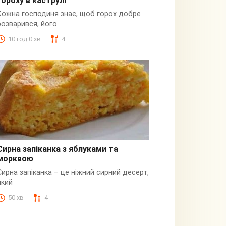
гороху в каструлі
Пюре
Кожна господиня знає, щоб горох добре
розварився, його
10 год 0 хв
4
Сирна запіканка з яблуками та
морквою
Сирна
Сирна запіканка – це ніжний сирний десерт,
який
50 хв
4