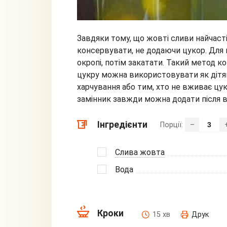
Завдяки тому, що жовті сливи найчас
консервувати, не додаючи цукор. Для 
окропі, потім закатати. Такий метод к
цукру можна використовувати як дітям
харчування або тим, хто не вживає цук
замінник завжди можна додати після 
Інгредієнти
Порції:
–
Слива жовта
Вода
Кроки
15 хв
Друк