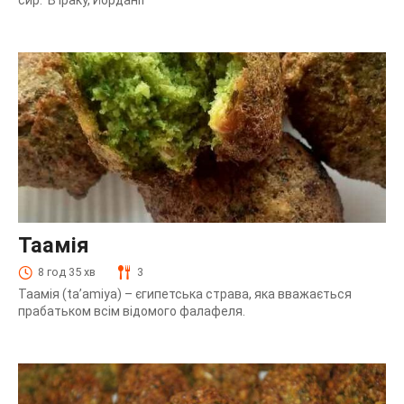
сир. В Іраку, Йорданії
Таамія
8 год 35 хв
3
Таамія (ta’amiya) – єгипетська страва, яка вважається
прабатьком всім відомого фалафеля.