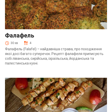
Фалафель
30 хв
4
Фалафель (Falafel) – найдавніша страва, про походження
якої досі багато суперечок. Рецепт фалафеля приписують
собі ліванська, сирійська, ізраїльська, йорданська та
палестинська кухні.