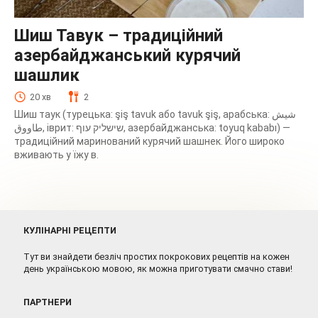
Шиш Тавук – традиційний
азербайджанський курячий
шашлик
20 хв
2
Шиш таук (турецька: şiş tavuk або tavuk şiş, арабська: شيش
طاووق, іврит: שישליק עוף, азербайджанська: toyuq kababı) —
традиційний маринований курячий шашнек. Його широко
вживають у їжу в.
КУЛІНАРНІ РЕЦЕПТИ
Тут ви знайдети безліч простих покрокових рецептів на кожен
день українською мовою, як можна приготувати смачно стави!
ПАРТНЕРИ