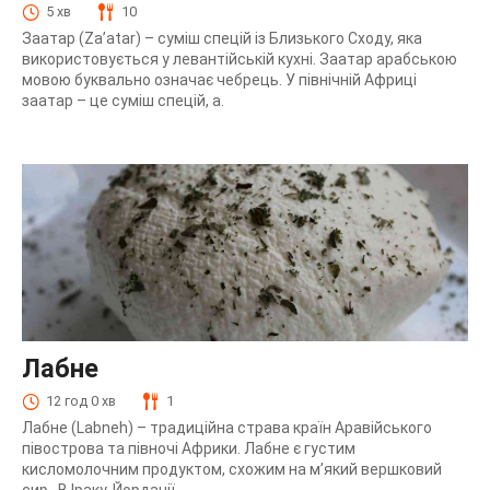
5 хв
10
Заатар (Za’atar) – суміш спецій із Близького Сходу, яка
використовується у левантійській кухні. Заатар арабською
мовою буквально означає чебрець. У північній Африці
заатар – це суміш спецій, а.
Лабне
12 год 0 хв
1
Лабне (Labneh) – традиційна страва країн Аравійського
півострова та півночі Африки. Лабне є густим
кисломолочним продуктом, схожим на м’який вершковий