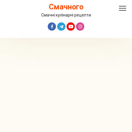
Перейти
Смачного
до
вмісту
Смачні кулінарні рецепти