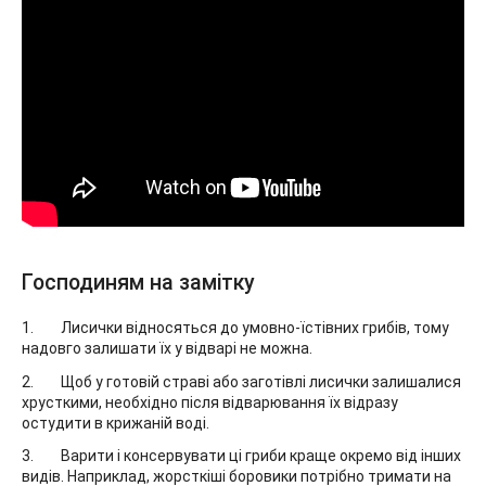
Господиням на замітку
Лисички відносяться до умовно-їстівних грибів, тому
надовго залишати їх у відварі не можна.
Щоб у готовій страві або заготівлі лисички залишалися
хрусткими, необхідно після відварювання їх відразу
остудити в крижаній воді.
Варити і консервувати ці гриби краще окремо від інших
видів. Наприклад, жорсткіші боровики потрібно тримати на