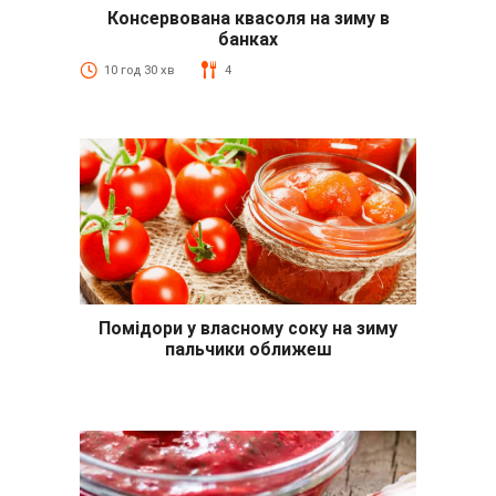
Консервована квасоля на зиму в
банках
10 год 30 хв
4
Помідори у власному соку на зиму
пальчики оближеш