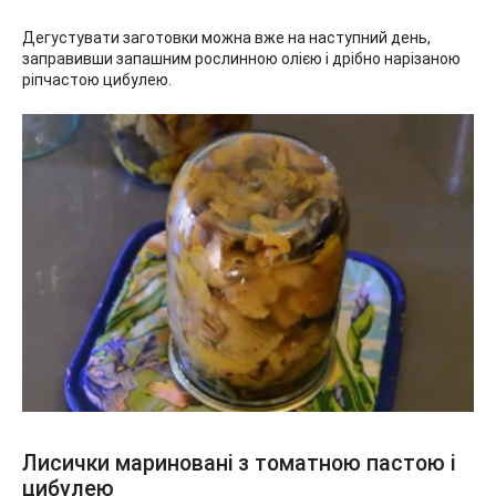
Дегустувати заготовки можна вже на наступний день,
заправивши запашним рослинною олією і дрібно нарізаною
ріпчастою цибулею.
Лисички мариновані з томатною пастою і
цибулею