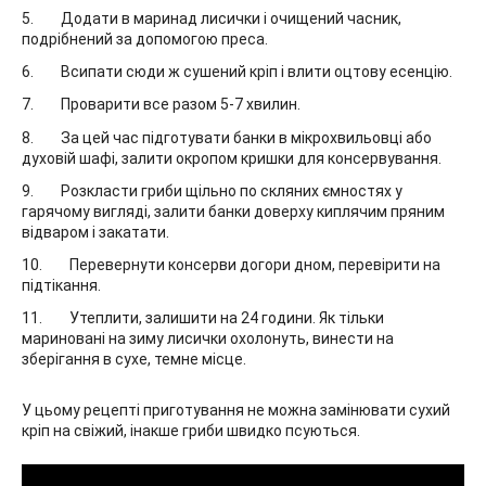
Додати в маринад лисички і очищений часник,
подрібнений за допомогою преса.
Всипати сюди ж сушений кріп і влити оцтову есенцію.
Проварити все разом 5-7 хвилин.
За цей час підготувати банки в мікрохвильовці або
духовій шафі, залити окропом кришки для консервування.
Розкласти гриби щільно по скляних ємностях у
гарячому вигляді, залити банки доверху киплячим пряним
відваром і закатати.
Перевернути консерви догори дном, перевірити на
підтікання.
Утеплити, залишити на 24 години. Як тільки
мариновані на зиму лисички охолонуть, винести на
зберігання в сухе, темне місце.
У цьому рецепті приготування не можна замінювати сухий
кріп на свіжий, інакше гриби швидко псуються.