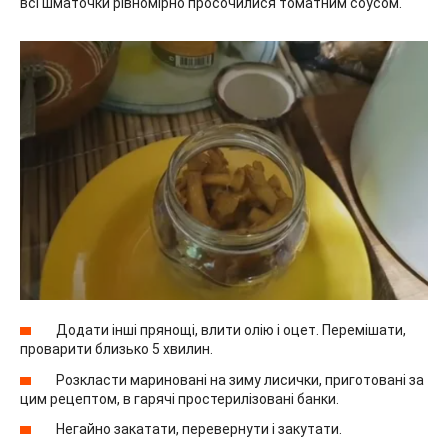
всі шматочки рівномірно просочилися томатним соусом.
Додати інші прянощі, влити олію і оцет. Перемішати,
проварити близько 5 хвилин.
Розкласти мариновані на зиму лисички, приготовані за
цим рецептом, в гарячі простерилізовані банки.
Негайно закатати, перевернути і закутати.