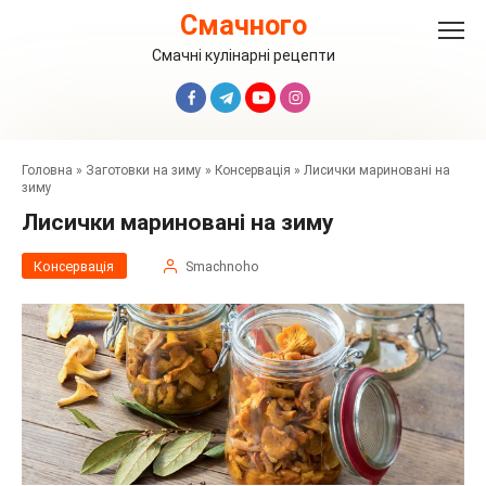
Перейти
Смачного
до
вмісту
Смачні кулінарні рецепти
Головна
»
Заготовки на зиму
»
Консервація
»
Лисички мариновані на
зиму
Лисички мариновані на зиму
Консервація
Smachnoho