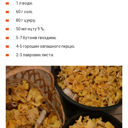
1 л води;
60 г солі;
80 г цукру;
50 мл оцту 9 %;
5-7 бутонів гвоздики;
4-5 горошин запашного перцю;
2-3 лаврових листа.