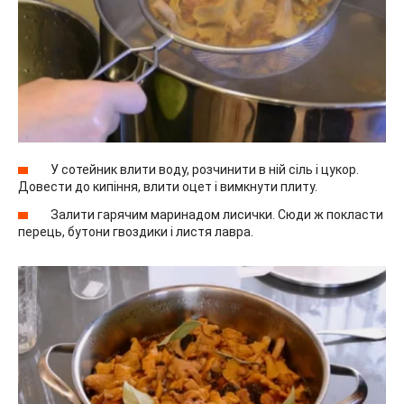
У сотейник влити воду, розчинити в ній сіль і цукор.
Довести до кипіння, влити оцет і вимкнути плиту.
Залити гарячим маринадом лисички. Сюди ж покласти
перець, бутони гвоздики і листя лавра.