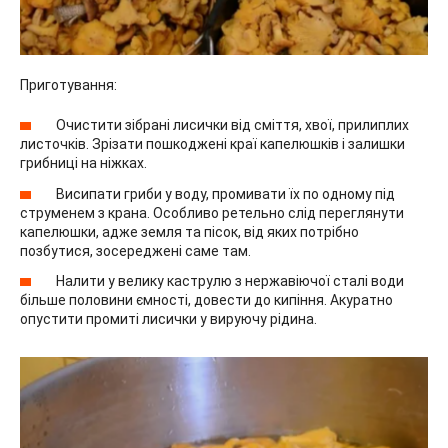
Приготування:
Очистити зібрані лисички від сміття, хвої, прилиплих
листочків. Зрізати пошкоджені краї капелюшків і залишки
грибниці на ніжках.
Висипати гриби у воду, промивати їх по одному під
струменем з крана. Особливо ретельно слід переглянути
капелюшки, адже земля та пісок, від яких потрібно
позбутися, зосереджені саме там.
Налити у велику каструлю з нержавіючої сталі води
більше половини ємності, довести до кипіння. Акуратно
опустити промиті лисички у вируючу рідина.