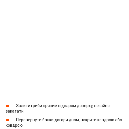
Залити гриби пряним відваром доверху, негайно
закатати.
Перевернути банки догори дном, накрити ковдрою або
ковдрою.