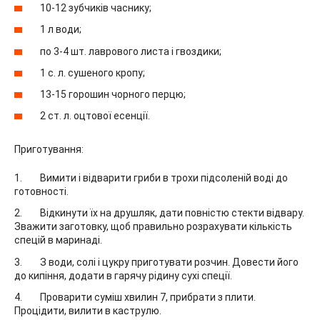
10-12 зубчиків часнику;
1 л води;
по 3-4 шт. лаврового листа і гвоздики;
1 с. л. сушеного кропу;
13-15 горошин чорного перцю;
2 ст. л. оцтової есенції.
Приготування:
Вимити і відварити гриби в трохи підсоленій воді до
готовності.
Відкинути їх на друшляк, дати повністю стекти відвару.
Зважити заготовку, щоб правильно розрахувати кількість
спецій в маринаді.
З води, солі і цукру приготувати розчин. Довести його
до кипіння, додати в гарячу рідину сухі спеції.
Проварити суміш хвилин 7, прибрати з плити.
Процідити, вилити в каструлю.