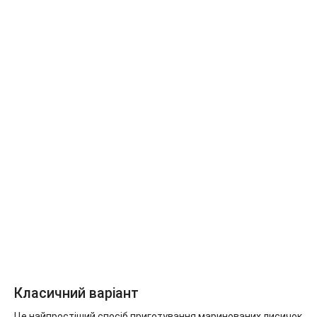
Класичний варіант
Це найпростіший спосіб приготування маринованих лисичок