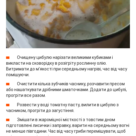
Очищену цибулю нарізати великими кубиками і
викласти на сковорідку в розігріту рослинну олію.
Витримати до м’якості при середньому нагріві, час від часу
помішуючи.
Очистити кілька зубчиків часнику, розчавити пресом
або нашаткувати дрібними шматочками. Додати до цибулі,
прогріти все разом.
Розвести у воді томатну пасту, вилити в цибулю з
часником, прогріти до загустіння.
Змішати в жароміцної місткості з товстим дном
підготовлені лисички і заправку, варити на середньому вогні
не менше півгодини. Час від часу гриби перемішувати, щоб