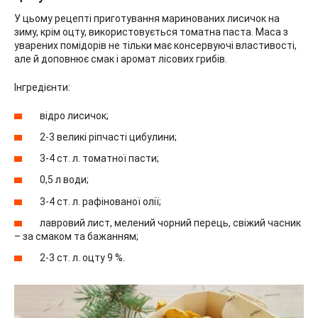
У цьому рецепті приготування маринованих лисичок на
зиму, крім оцту, використовується томатна паста. Маса з
уварених помідорів не тільки має консервуючі властивості,
але й доповнює смак і аромат лісових грибів.
Інгредієнти:
відро лисичок;
2-3 великі ріпчасті цибулини;
3-4 ст. л. томатної пасти;
0,5 л води;
3-4 ст. л. рафінованої олії;
лавровий лист, мелений чорний перець, свіжий часник
– за смаком та бажанням;
2-3 ст. л. оцту 9 %.