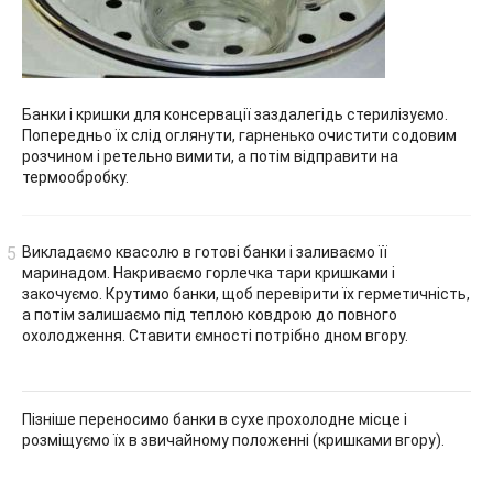
Банки і кришки для консервації заздалегідь стерилізуємо.
Попередньо їх слід оглянути, гарненько очистити содовим
розчином і ретельно вимити, а потім відправити на
термообробку.
Викладаємо квасолю в готові банки і заливаємо її
маринадом. Накриваємо горлечка тари кришками і
закочуємо. Крутимо банки, щоб перевірити їх герметичність,
а потім залишаємо під теплою ковдрою до повного
охолодження. Ставити ємності потрібно дном вгору.
Пізніше переносимо банки в сухе прохолодне місце і
розміщуємо їх в звичайному положенні (кришками вгору).