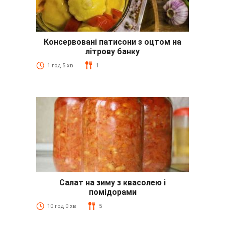
Консервовані патисони з оцтом на
літрову банку
1 год 5 хв
1
Салат на зиму з квасолею і
помідорами
10 год 0 хв
5