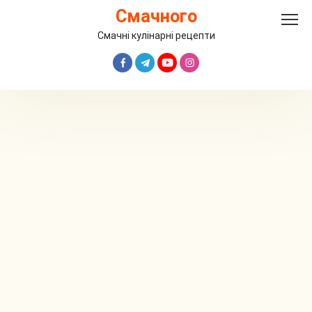
Перейти
Смачного
до
вмісту
Смачні кулінарні рецепти