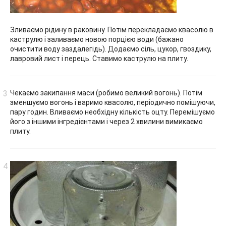
Зливаємо рідину в раковину. Потім перекладаємо квасолю в
каструлю і заливаємо новою порцією води (бажано
очистити воду заздалегідь). Додаємо сіль, цукор, гвоздику,
лавровий лист і перець. Ставимо каструлю на плиту.
Чекаємо закипання маси (робимо великий вогонь). Потім
зменшуємо вогонь і варимо квасолю, періодично помішуючи,
пару годин. Вливаємо необхідну кількість оцту. Перемішуємо
його з іншими інгредієнтами і через 2 хвилини вимикаємо
плиту.