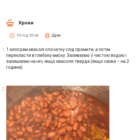
Кроки
10 год 30 хв
Друк
1 кілограм квасолі спочатку слід промити, а потім
перекласти в глибоку миску. Заливаємо її чистою водою і
залишаємо на ніч, якщо квасоля тверда (якщо свіжа – на 2
години).