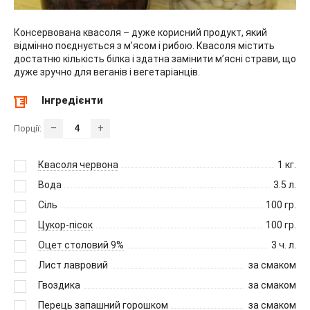
Консервована квасоля – дуже корисний продукт, який
відмінно поєднується з м’ясом і рибою. Квасоля містить
достатню кількість білка і здатна замінити м’ясні страви, що
дуже зручно для веганів і вегетаріанців.
Інгредієнти
–
+
Порції:
Квасоля червона
1
кг.
Вода
3.5
л.
Сіль
100
гр.
Цукор-пісок
100
гр.
Оцет столовий 9%
3
ч. л.
Лист лавровий
за смаком
Гвоздика
за смаком
Перець запашний горошком
за смаком