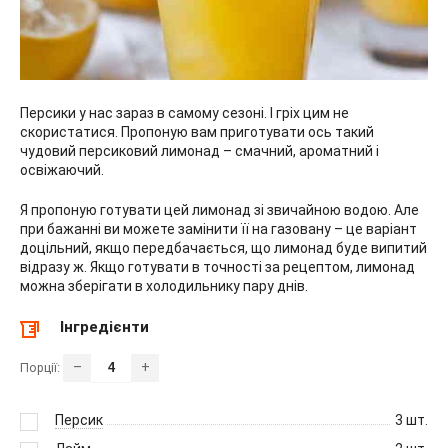
Персики у нас зараз в самому сезоні. І гріх цим не
скористатися. Пропоную вам приготувати ось такий
чудовий персиковий лимонад – смачний, ароматний і
освіжаючий.
Я пропоную готувати цей лимонад зі звичайною водою. Але
при бажанні ви можете замінити її на газовану – це варіант
доцільний, якщо передбачається, що лимонад буде випитий
відразу ж. Якщо готувати в точності за рецептом, лимонад
можна зберігати в холодильнику пару днів.
Інгредієнти
–
+
Порції:
Персик
3
шт.