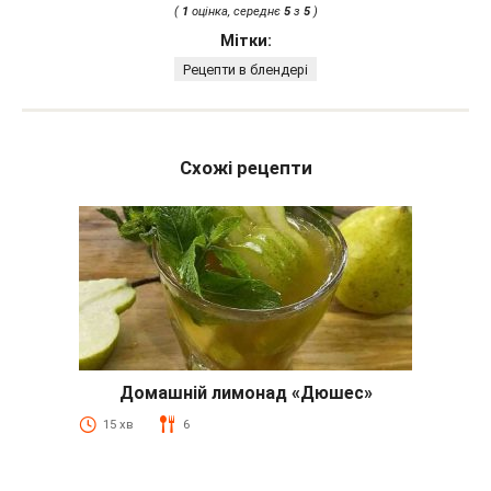
(
1
оцінка, середнє
5
з
5
)
Мітки:
Рецепти в блендері
Схожі рецепти
Домашній лимонад «Дюшес»
15 хв
6