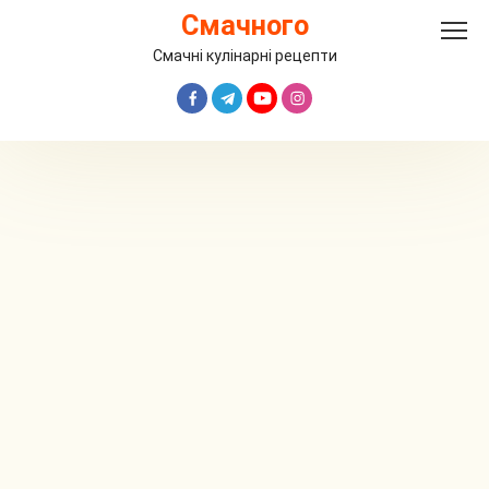
Перейти
Смачного
до
вмісту
Смачні кулінарні рецепти