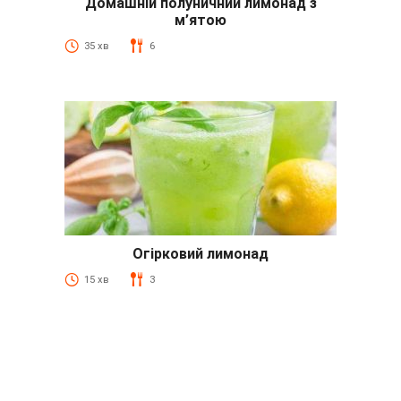
Домашній полуничний лимонад з
м’ятою
35 хв
6
Огірковий лимонад
15 хв
3