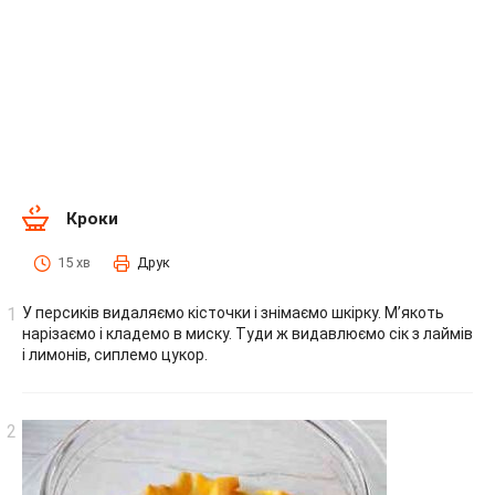
Кроки
15 хв
Друк
У персиків видаляємо кісточки і знімаємо шкірку. М’якоть
нарізаємо і кладемо в миску. Туди ж видавлюємо сік з лаймів
і лимонів, сиплемо цукор.