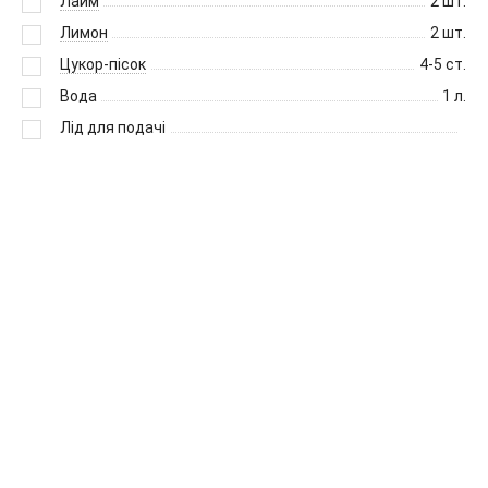
Лайм
2
шт.
Лимон
2
шт.
Цукор-пісок
4-5
ст.
Вода
1
л.
Лід для подачі