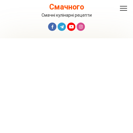
Перейти
Смачного
до
вмісту
Смачні кулінарні рецепти