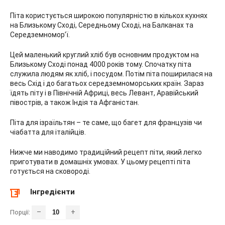
Піта користується широкою популярністю в кількох кухнях
на Близькому Сході, Середньому Сході, на Балканах та
Середземномор’ї.
Цей маленький круглий хліб був основним продуктом на
Близькому Сході понад 4000 років тому. Спочатку піта
служила людям як хліб, і посудом. Потім піта поширилася на
весь Схід і до багатьох середземноморських країн. Зараз
їдять піту і в Північній Африці, весь Левант, Аравійський
півострів, а також Індія та Афганістан.
Піта для ізраїльтян – те саме, що багет для французів чи
чіабатта для італійців.
Нижче ми наводимо традиційний рецепт піти, який легко
приготувати в домашніх умовах. У цьому рецепті піта
готується на сковороді.
Інгредієнти
–
+
Порції: