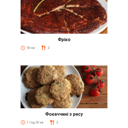
Фріко
50 хв
2
Фокаччині з рису
1 год 20 хв
2