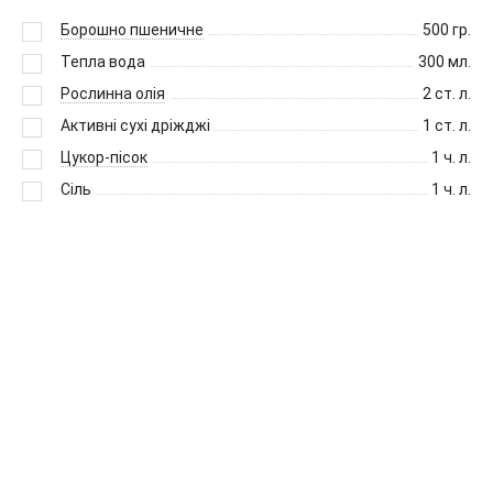
Борошно пшеничне
500
гр.
Тепла вода
300
мл.
Рослинна олія
2
ст. л.
Активні сухі дріжджі
1
ст. л.
Цукор-пісок
1
ч. л.
Сіль
1
ч. л.