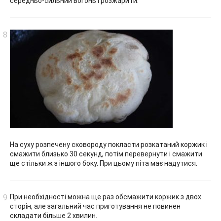
середньо-сильний вогонь і розжарити.
На суху розпечену сковороду покласти розкатаний коржик і
смажити близько 30 секунд, потім перевернути і смажити
ще стільки ж з іншого боку. При цьому піта має надутися.
При необхідності можна ще раз обсмажити коржик з двох
сторін, але загальний час приготування не повинен
складати більше 2 хвилин.