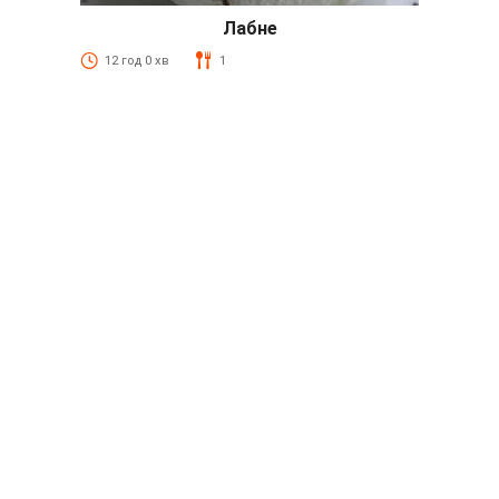
Лабне
12 год 0 хв
1