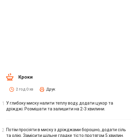
Кроки
2 год 0 хв
Друк
У глибоку миску налити теплу воду, додати цукор та
дріжджі. Розмішати та залишити на 2-3 хвилини.
Потім просіяти в миску з дріжджами борошно, додати сіль
та олію. Замісити щільне гладке тісто протягом 5 хвилин.