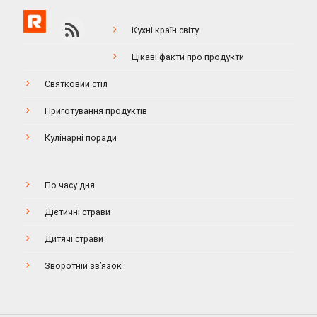
Кухні країн світу
Цікаві факти про продукти
Святковий стіл
Приготування продуктів
Кулінарні поради
По часу дня
Дієтичні страви
Дитячі страви
Зворотній зв’язок