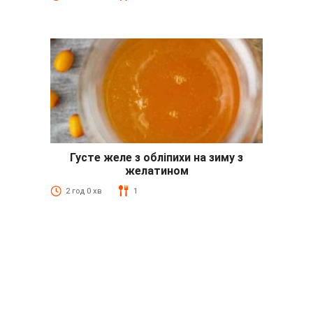
Густе желе з обліпихи на зиму з
желатином
2 год 0 хв
1