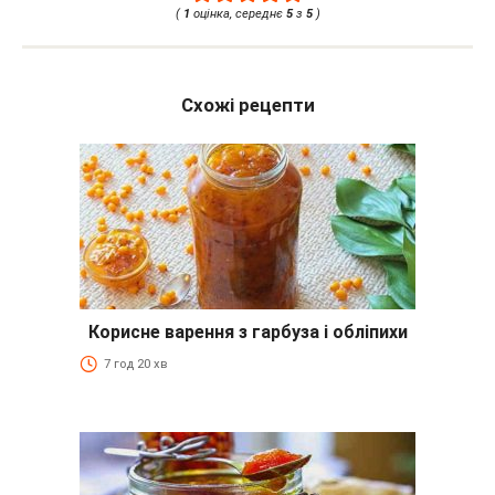
(
1
оцінка, середнє
5
з
5
)
Схожі рецепти
Корисне варення з гарбуза і обліпихи
7 год 20 хв