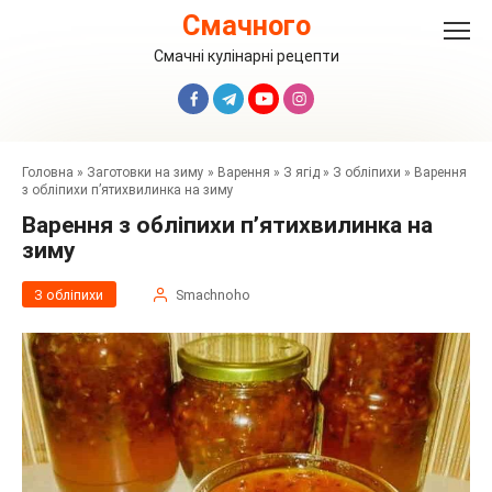
Перейти
Смачного
до
вмісту
Смачні кулінарні рецепти
Головна
»
Заготовки на зиму
»
Варення
»
З ягід
»
З обліпихи
»
Варення
з обліпихи п’ятихвилинка на зиму
Варення з обліпихи п’ятихвилинка на
зиму
З обліпихи
Smachnoho