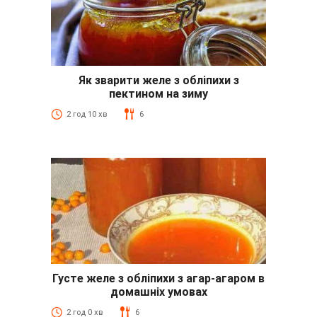
Як зварити желе з обліпихи з
пектином на зиму
2 год 10 хв
6
Густе желе з обліпихи з агар-агаром в
домашніх умовах
2 год 0 хв
6