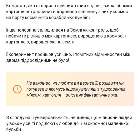
Команда , яка створила цей видатний подвиг, взяла обрізки
картопляної рослини і відправила половину з них у космос
на борту космічного корабля «Колумбія».
Інша половина залишилася на Землі як контроль, щоб
побачити різницю між картоплею, вирощеною в космосі, і
картоплею, вирощеною на землі.
Експеримент пройшов успішно, і помітних відмінностей між
двома піддослідними не було!
Не важливо, чи любите ви варити її, розім’яти чи
готувати в якомусь іншому вигляді з тушкованим
м’ясом, картопля – воістину фантастична їжа.
З огляду на її універсальність, не дивно, що мільйони людей
у ​​всьому світі поділяють любов до цієї скромної маленької
бульби.