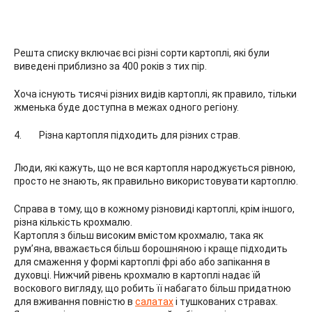
Решта списку включає всі різні сорти картоплі, які були
виведені приблизно за 400 років з тих пір.
Хоча існують тисячі різних видів картоплі, як правило, тільки
жменька буде доступна в межах одного регіону.
Різна картопля підходить для різних страв.
Люди, які кажуть, що не вся картопля народжується рівною,
просто не знають, як правильно використовувати картоплю.
Справа в тому, що в кожному різновиді картоплі, крім іншого,
різна кількість крохмалю.
Картопля з більш високим вмістом крохмалю, така як
рум’яна, вважається більш борошняною і краще підходить
для смаження у формі картоплі фрі або або запікання в
духовці. Нижчий рівень крохмалю в картоплі надає їй
воскового вигляду, що робить її набагато більш придатною
для вживання повністю в
салатах
і тушкованих стравах.