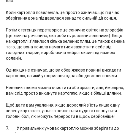
вас.
Коли картопля позеленіла, це просто означає, що під час
зберігання вона піддавалася занадто сильній дії сонця.
Потім стегенця перетворює це сонячне світло на хлорофіл
(це хімічна речовина, яка робить рослини зеленими). ​​Якщо
на картоплі з’явилося кілька зелених плям, це також ознака
того, що вона почала намагатися захистити себе від
голодних тварин, виробляючи нейротоксин під назвою
соланін.
Однак ця не означає, що ви обов’язково повинні викидати
картоплю, на якій утворилася одна або дві зелені плями.
Невеликі плями можна очистити або зрізати, але, ймовірно,
вам слід просто викинути картоплю, якщо є більші длянки.
Щоб дати вам уявлення, якщо дорослий з’їсть лише одну
зелену картоплю, у нього почнеться нудота і почнуться
головні болі, які можуть перерости в щось серйозніше!
У правильних умовах картоплю можна зберігати до