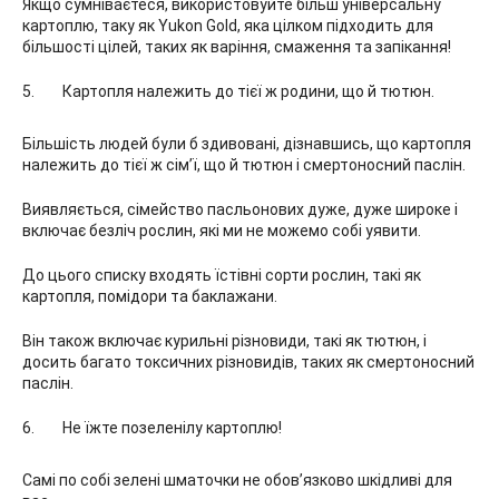
Якщо сумніваєтеся, використовуйте більш універсальну
картоплю, таку як Yukon Gold, яка цілком підходить для
більшості цілей, таких як варіння, смаження та запікання!
Картопля належить до тієї ж родини, що й тютюн.
Більшість людей були б здивовані, дізнавшись, що картопля
належить до тієї ж сім’ї, що й тютюн і смертоносний паслін.
Виявляється, сімейство пасльонових дуже, дуже широке і
включає безліч рослин, які ми не можемо собі уявити.
До цього списку входять їстівні сорти рослин, такі як
картопля, помідори та баклажани.
Він також включає курильні різновиди, такі як тютюн, і
досить багато токсичних різновидів, таких як смертоносний
паслін.
Не їжте позеленілу картоплю!
Самі по собі зелені шматочки не обов’язково шкідливі для