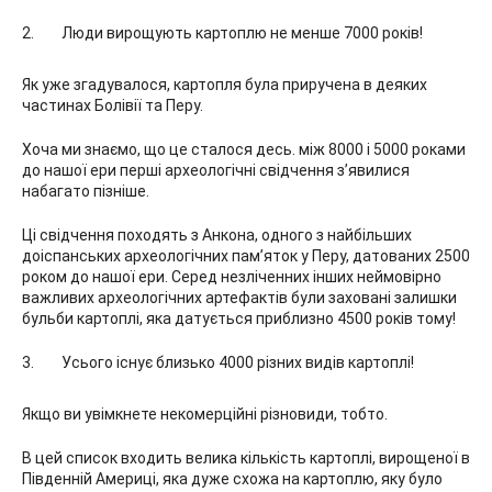
Люди вирощують картоплю не менше 7000 років!
Як уже згадувалося, картопля була приручена в деяких
частинах Болівії та Перу.
Хоча ми знаємо, що це сталося десь. між 8000 і 5000 роками
до нашої ери перші археологічні свідчення з’явилися
набагато пізніше.
Ці свідчення походять з Анкона, одного з найбільших
доіспанських археологічних пам’яток у Перу, датованих 2500
роком до нашої ери. Серед незліченних інших неймовірно
важливих археологічних артефактів були заховані залишки
бульби картоплі, яка датується приблизно 4500 років тому!
Усього існує близько 4000 різних видів картоплі!
Якщо ви увімкнете некомерційні різновиди, тобто.
В цей список входить велика кількість картоплі, вирощеної в
Південній Америці, яка дуже схожа на картоплю, яку було