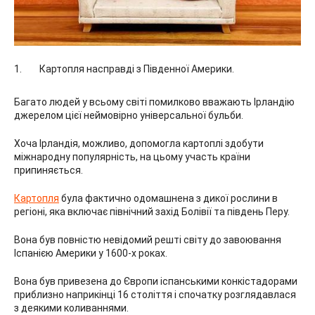
Картопля насправді з Південної Америки.
Багато людей у ​​всьому світі помилково вважають Ірландію
джерелом цієї неймовірно універсальної бульби.
Хоча Ірландія, можливо, допомогла картоплі здобути
міжнародну популярність, на цьому участь країни
припиняється.
Картопля
була фактично одомашнена з дикої рослини в
регіоні, яка включає північний захід Болівії та південь Перу.
Вона був повністю невідомий решті світу до завоювання
Іспанією Америки у 1600-х роках.
Вона був привезена до Європи іспанськими конкістадорами
приблизно наприкінці 16 століття і спочатку розглядавлася
з деякими коливаннями.