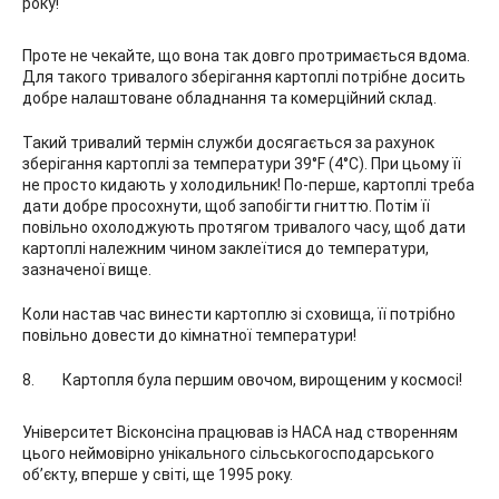
року!
Проте не чекайте, що вона так довго протримається вдома.
Для такого тривалого зберігання картоплі потрібне досить
добре налаштоване обладнання та комерційний склад.
Такий тривалий термін служби досягається за рахунок
зберігання картоплі за температури 39°F (4°C). При цьому її
не просто кидають у холодильник! По-перше, картоплі треба
дати добре просохнути, щоб запобігти гниттю. Потім її
повільно охолоджують протягом тривалого часу, щоб дати
картоплі належним чином заклеїтися до температури,
зазначеної вище.
Коли настав час винести картоплю зі сховища, її потрібно
повільно довести до кімнатної температури!
Картопля була першим овочом, вирощеним у космосі!
Університет Вісконсіна працював із НАСА над створенням
цього неймовірно унікального сільськогосподарського
об’єкту, вперше у світі, ще 1995 року.