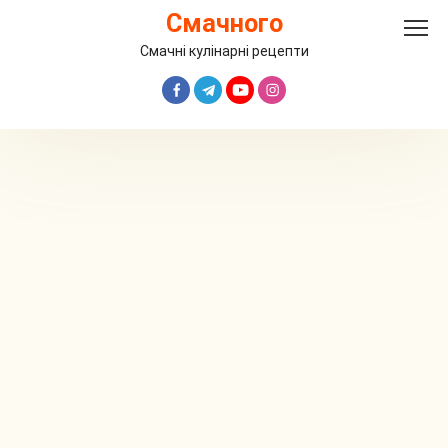
Перейти
Смачного
до
вмісту
Смачні кулінарні рецепти