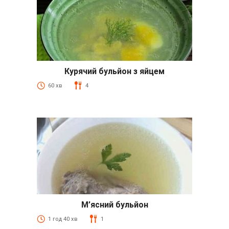
Курячий бульйон з яйцем
60 хв
4
М’ясний бульйон
1 год 40 хв
1