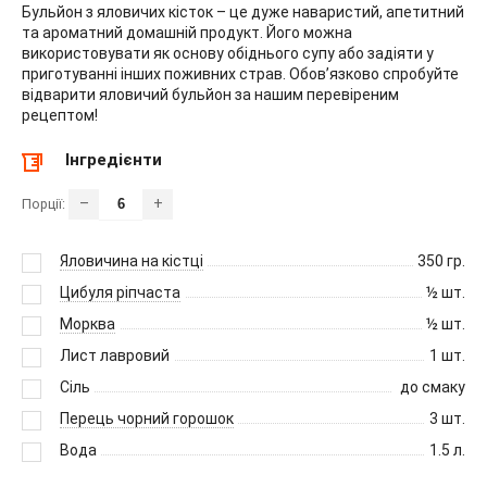
Бульйон з яловичих кісток – це дуже наваристий, апетитний
та ароматний домашній продукт. Його можна
використовувати як основу обіднього супу або задіяти у
приготуванні інших поживних страв. Обов’язково спробуйте
відварити яловичий бульйон за нашим перевіреним
рецептом!
Інгредієнти
–
+
Порції:
Яловичина на кістці
350
гр.
Цибуля ріпчаста
½
шт.
Морква
½
шт.
Лист лавровий
1
шт.
Сіль
до смаку
Перець чорний горошок
3
шт.
Вода
1.5
л.