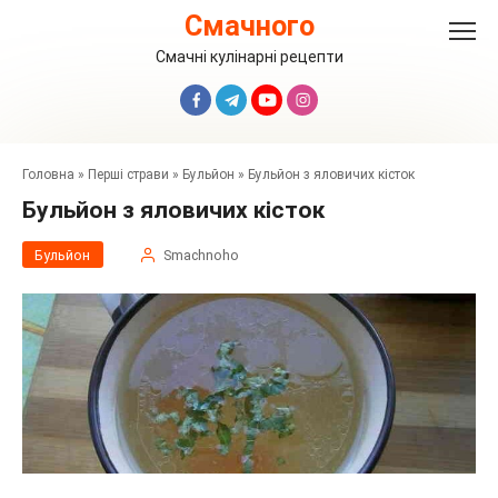
Перейти
Смачного
до
вмісту
Смачні кулінарні рецепти
Головна
»
Перші страви
»
Бульйон
»
Бульйон з яловичих кісток
Бульйон з яловичих кісток
Бульйон
Smachnoho