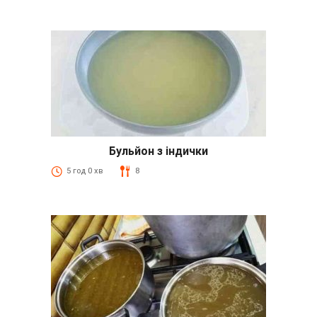
Бульйон з індички
5 год 0 хв
8