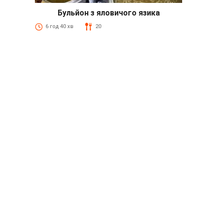
Бульйон з яловичого язика
6 год 40 хв
20