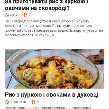
Як приготувати рис з куркою і
овочами на сковороді?
60 хв
4
На сковороді обсмажується курка разом з цибулею,
солодким перцем і морквою. Потім туди засипається
промитий рис і все заливається водою. Блюдо готується на
маленькому вогні 20 хвилин, а.
Рис з куркою і овочами в духовці
1 год 35 хв
4
На дно форми для запікання засипається рис, зверху