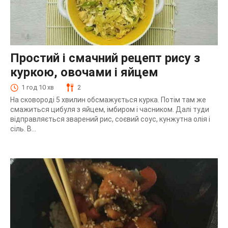
Простий і смачний рецепт рису з
куркою, овочами і яйцем
1 год 10 хв
2
На сковороді 5 хвилин обсмажується курка. Потім там же
смажиться цибуля з яйцем, імбиром і часником. Далі туди
відправляється зварений рис, соєвий соус, кунжутна олія і
сіль. В...