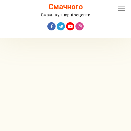
Перейти
Смачного
до
вмісту
Смачні кулінарні рецепти