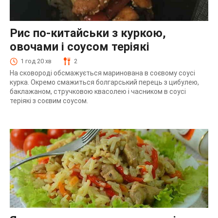
Рис по-китайськи з куркою,
овочами і соусом теріякі
1 год 20 хв
2
На сковороді обсмажується маринована в соєвому соусі
курка. Окремо смажиться болгарський перець з цибулею,
баклажаном, стручковою квасолею і часником в соусі
теріякі з соєвим соусом.