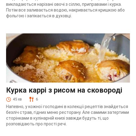
викладаються нарізані овочі з сіллю, приправами і курка.
Потім все заливається водою, накривається кришкою або
фольгою і запікається в духовці.
Курка каррі з рисом на сковороді
45 хв
6
Напевно, у кожної господині в колекції рецептів знайдеться
безліч страв, гідних меню ресторану. Але самими затертими
сторінками в кулінарній книзі завжди будуть ті, що
розповідають про прості речі.