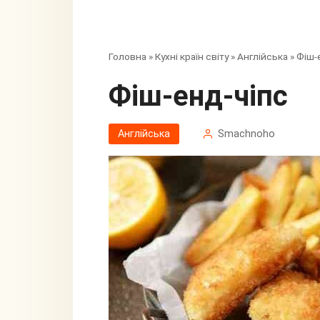
Головна
»
Кухні країн світу
»
Англійська
»
Фіш-
Фіш-енд-чіпс
Англійська
Smachnoho