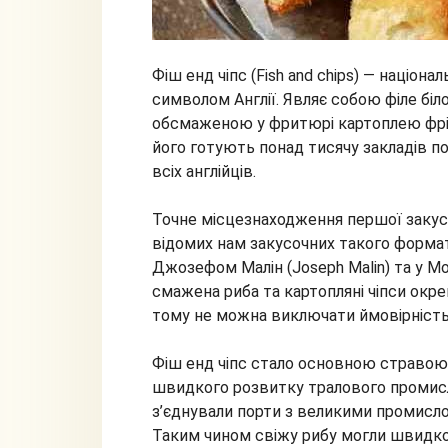
Фіш енд чіпс (Fish and chips) — націон
символом Англії. Являє собою філе біло
обсмаженою у фритюрі картоплею фрі. Ф
його готують понад тисячу закладів по 
всіх англійців.
Точне місцезнаходження першої закусоч
відомих нам закусочних такого формату
Джозефом Малін (Joseph Malin) та у Мо
смажена риба та картопляні чіпси окре
тому не можна виключати ймовірність т
Фіш енд чіпс стало основною стравою 
швидкого розвитку тралового промислу 
з’єднували порти з великими промислов
Таким чином свіжу рибу могли швидко