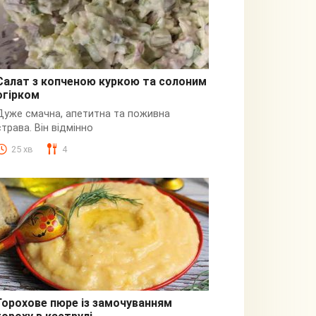
Салат з копченою куркою та солоним
огірком
З куркою
Дуже смачна, апетитна та поживна
страва. Він відмінно
25 хв
4
Горохове пюре із замочуванням