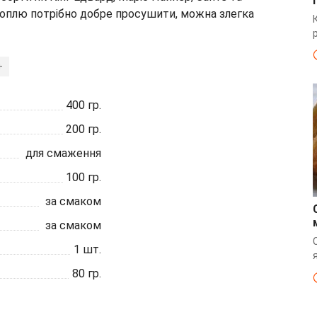
оплю потрібно добре просушити, можна злегка
+
400
гр.
200
гр.
для смаження
100
гр.
за смаком
за смаком
1
шт.
80
гр.