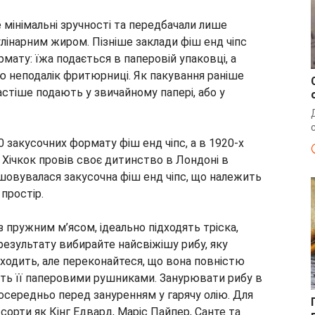
е мінімальні зручності та передбачали лише
кулінарним жиром. Пізніше заклади фіш енд чіпс
мату: їжа подається в паперовій упаковці, а
ою неподалік фритюрниці. Як пакування раніше
астіше подають у звичайному папері, або у
0 закусочних формату фіш енд чіпс, а в 1920-х
д Хічкок провів своє дитинство в Лондоні в
шовувалася закусочна фіш енд чіпс, що належить
 простір.
 пружним м’ясом, ідеально підходять тріска,
результату вибирайте найсвіжішу рибу, яку
ходить, але переконайтеся, що вона повністю
іть її паперовими рушниками. Занурювати рибу в
осередньо перед зануренням у гарячу олію. Для
сорти як Кінг Едвард, Маріс Пайпер, Санте та