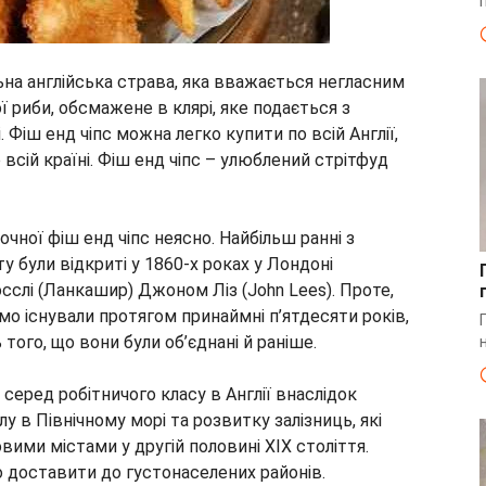
альна англійська страва, яка вважається негласним
ї риби, обсмажене в клярі, яке подається з
іш енд чіпс можна легко купити по всій Англії,
всій країні. Фіш енд чіпс – улюблений стрітфуд
ної фіш енд чіпс неясно. Найбільш ранні з
 були відкриті у 1860-х роках у Лондоні
сслі (Ланкашир) Джоном Ліз (John Lees). Проте,
мо існували протягом принаймні п’ятдесяти років,
ого, що вони були об’єднані й раніше.
серед робітничого класу в Англії внаслідок
в Північному морі та розвитку залізниць, які
ими містами у другій половині ХІХ століття.
 доставити до густонаселених районів.