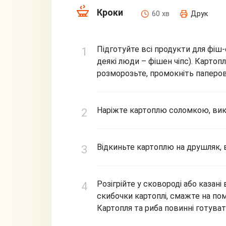
Кроки
60 хв
Друк
Підготуйте всі продукти для фіш
деякі люди – фішен чіпс). Картоп
розморозьте, промокніть паперо
Наріжте картоплю соломкою, викл
Відкиньте картоплю на друшляк,
Розігрійте у сковороді або казані 
скибочки картоплі, смажте на пом
Картопля та риба повинні готуват