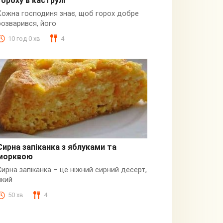
гороху в каструлі
Пюре
Кожна господиня знає, щоб горох добре
розварився, його
10 год 0 хв
4
Сирна запіканка з яблуками та
морквою
Сирна
Сирна запіканка – це ніжний сирний десерт,
який
50 хв
4