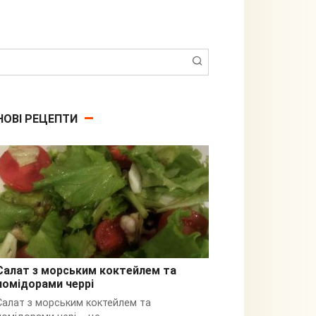
Пошук:
НОВІ РЕЦЕПТИ
Салат з морським коктейлем та
помідорами черрі
З кальмарами
Салат з морським коктейлем та