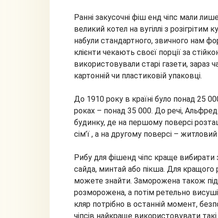
Ранні закусочні фіш енд чіпс мали лиш
великий котел на вугіллі з розігрітим 
набули стандартного, звичного нам фор
клієнти чекають своєї порції за стійк
використовували старі газети, зараз ч
картонній чи пластиковій упаковці.
До 1910 року в країні було понад 25 00
роках – понад 35 000. До речі, Альфре
будинку, де на першому поверсі розта
сім’ї , а на другому поверсі – житловий
Рибу для фішенд чіпс краще вибирати з
сайда, минтай або пікша. Для кращого 
можете знайти. Заморожена також під
розморожена, а потім ретельно висуш
кляр потрібно в останній момент, безп
чіпсів найкраще використовувати такі 