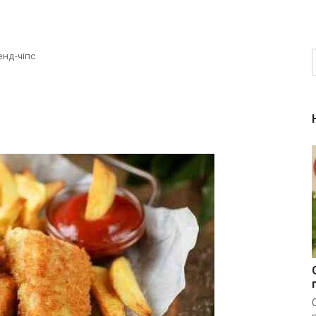
енд-чіпс