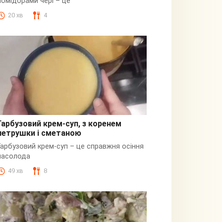
помідорами чері – це
20 хв
4
Гарбузовий крем-суп, з коренем
петрушки і сметаною
Гарбузовий
Гарбузовий крем-суп – це справжня осіння
насолода
49 хв
8