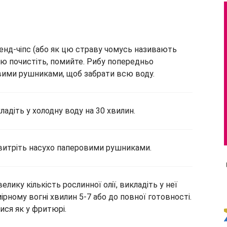
-енд-чіпс (або як цю страву чомусь називають
лю почистіть, помийте. Рибу попередньо
вими рушниками, щоб забрати всю воду.
адіть у холодну воду на 30 хвилин.
 витріть насухо паперовими рушниками.
велику кількість рослинної олії, викладіть у неї
ірному вогні хвилин 5-7 або до повної готовності.
ися як у фритюрі.