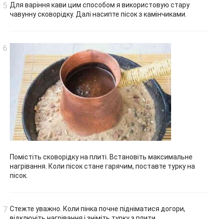
Для варіння кави цим способом я використовую стару
чавунну сковорідку. Далі насипте пісок з камінчиками.
Помістіть сковорідку на плиті. Встановіть максимальне
нагрівання. Коли пісок стане гарячим, поставте турку на
пісок.
Стежте уважно. Коли пінка почне підніматися догори,
відключіть нагрівання і зніміть турку з плити.