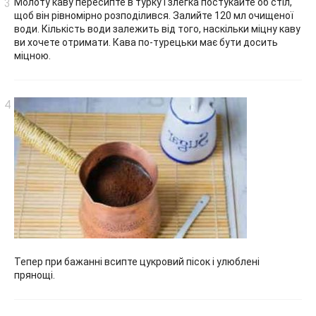
Молоту каву пересипте в турку і злегка постукайте об стіл,
щоб він рівномірно розподілився. Залийте 120 мл очищеної
води. Кількість води залежить від того, наскільки міцну каву
ви хочете отримати. Кава по-турецьки має бути досить
міцною.
Тепер при бажанні всипте цукровий пісок і улюблені
прянощі.