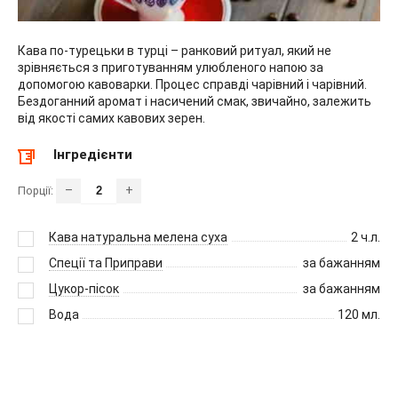
Кава по-турецьки в турці – ранковий ритуал, який не
зрівняється з приготуванням улюбленого напою за
допомогою кавоварки. Процес справді чарівний і чарівний.
Бездоганний аромат і насичений смак, звичайно, залежить
від якості самих кавових зерен.
Інгредієнти
–
+
Порції:
Кава натуральна мелена суха
2
ч.л.
Спеції та Приправи
за бажанням
Цукор-пісок
за бажанням
Вода
120
мл.