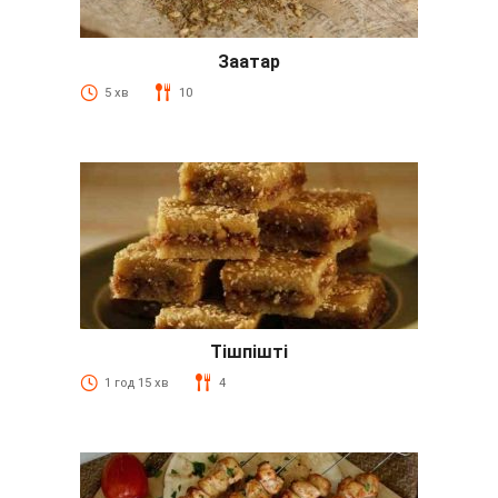
Заатар
5 хв
10
Тішпішті
1 год 15 хв
4