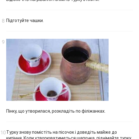
Підготуйте чашки.
Пінку, що утворилася, розкладіть по філіжанках.
Турку знову помістіть на пісочок і доведіть майже до
кипіння. Коли утворюватиметься шапочка, піднімайте турку,