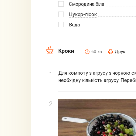
Смородина біла
Цукор-пісок
Вода
Кроки
60 хв
Друк
Для компоту з агрусу з чорною с
необхідну кількість агрусу. Пере