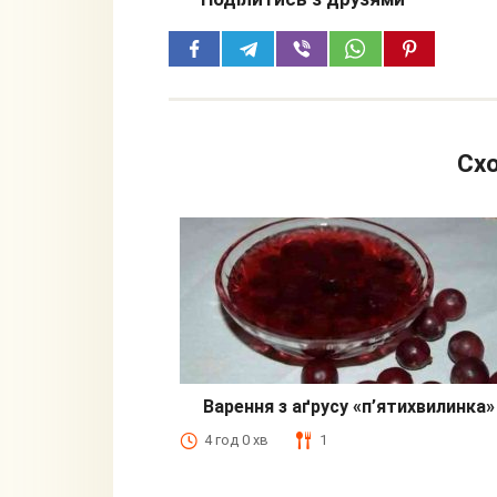
Схо
Варення з аґрусу «п’ятихвилинка»
4 год 0 хв
1