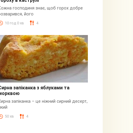
гороху в каструлі
Пюре
Кожна господиня знає, щоб горох добре
розварився, його
10 год 0 хв
4
Сирна запіканка з яблуками та
морквою
Сирна
Сирна запіканка – це ніжний сирний десерт,
який
50 хв
4