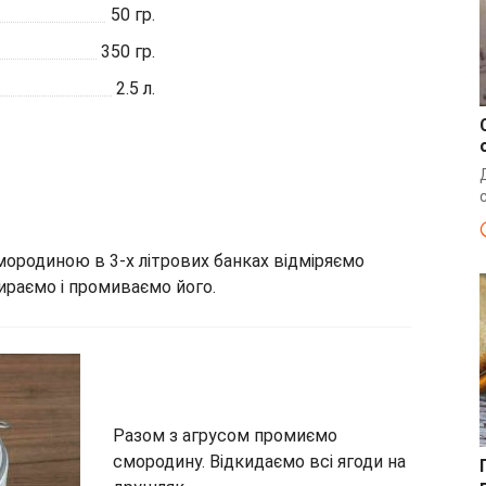
50
гр.
350
гр.
2.5
л.
мородиною в 3-х літрових банках відміряємо
бираємо і промиваємо його.
Разом з агрусом промиємо
смородину. Відкидаємо всі ягоди на