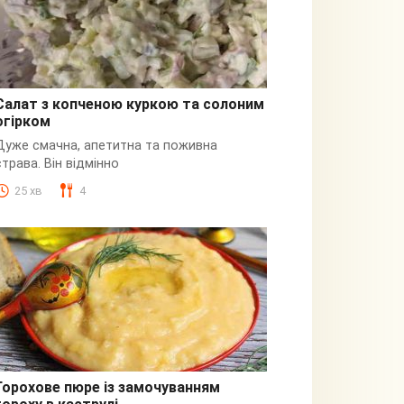
Салат з копченою куркою та солоним
огірком
З куркою
Дуже смачна, апетитна та поживна
страва. Він відмінно
25 хв
4
Горохове пюре із замочуванням