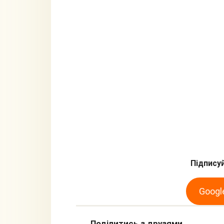
Підписуй
Googl
Поділитись з друзями