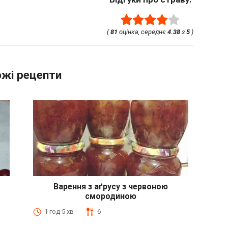
(
81
оцінка, середнє
4.38
з
5
)
жі рецепти
Варення з аґрусу з червоною
смородиною
1 год 5 хв
6