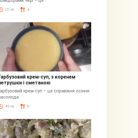
помідорами чері – це
20 хв
4
Гарбузовий крем-суп, з коренем
петрушки і сметаною
Гарбузовий
Гарбузовий крем-суп – це справжня осіння
насолода
49 хв
8