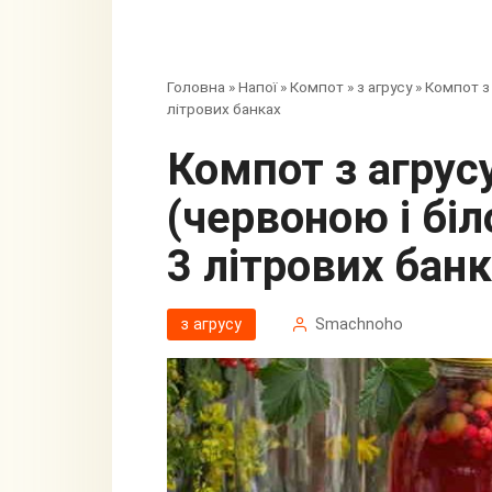
Головна
»
Напої
»
Компот
»
з агрусу
»
Компот з
літрових банках
Компот з агрусу з чорною
(червоною і бі
3 літрових бан
з агрусу
Smachnoho