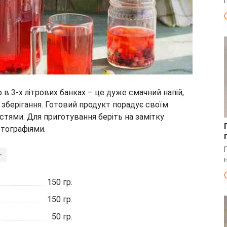
в 3-х літрових банках – це дуже смачний напій,
 зберігання. Готовий продукт порадує своїм
тями. Для приготування беріть на замітку
тографіями.
+
150
гр.
150
гр.
50
гр.