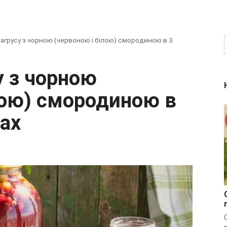
 агрусу з чорною (червоною і білою) смородиною в 3
лою) смородиною в
ках