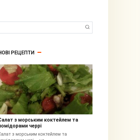
Пошук:
НОВІ РЕЦЕПТИ
Салат з морським коктейлем та
помідорами черрі
З кальмарами
Салат з морським коктейлем та