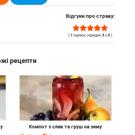
Відгуки про страву:
(
1
оцінка, середнє
5
з
5
)
жі рецепти
му
Компот з слив та груш на зиму