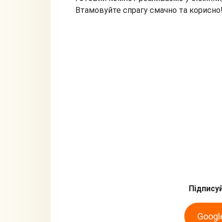
Втамовуйте спрагу смачно та корисно
Підписуй
Googl