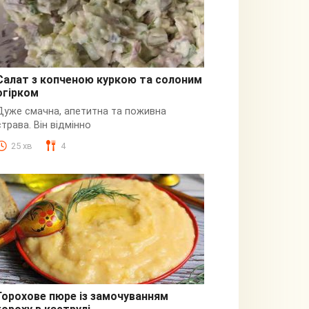
Салат з копченою куркою та солоним
огірком
З куркою
Дуже смачна, апетитна та поживна
страва. Він відмінно
25 хв
4
Горохове пюре із замочуванням