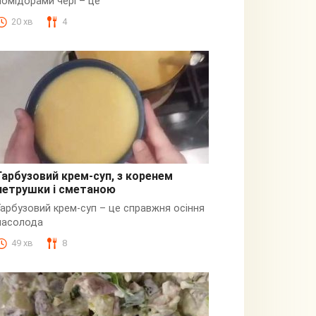
помідорами чері – це
20 хв
4
Гарбузовий крем-суп, з коренем
петрушки і сметаною
Гарбузовий
Гарбузовий крем-суп – це справжня осіння
насолода
49 хв
8