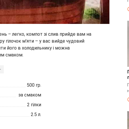
ень – легко, компот зі слив прийде вам на
ру гілочок м’яти – у вас вийде чудовий
ити його в холодильнику і можна
им смаком.
+
500
гр.
за смаком
2
гілки
2.5
л.