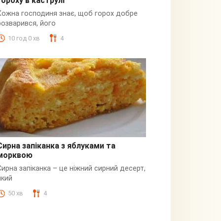
гороху в каструлі
Пюре
Кожна господиня знає, щоб горох добре
розварився, його
10 год 0 хв
4
Сирна запіканка з яблуками та
морквою
Сирна
Сирна запіканка – це ніжний сирний десерт,
який
50 хв
4