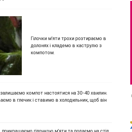
Гілочки м’яти трохи розтираємо в
долонях і кладемо в каструлю з
компотом.
залишаємо компот настоятися на 30-40 хвилин.
аємо в глечик і ставимо в холодильник, щоб він
 прикрашаємо гілочкою м’яти та подаємо на стіл.