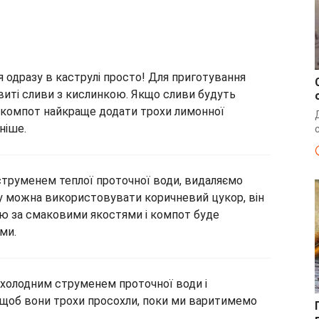
я одразу в каструлі просто! Для приготування
овиті сливи з кислинкою. Якщо сливи будуть
я компот найкраще додати трохи лимонної
ніше.
струменем теплої проточної води, видаляємо
у можна використовувати коричневий цукор, він
ою за смаковими якостями і компот буде
ми.
охолодним струменем проточної води і
 щоб вони трохи просохли, поки ми варитимемо