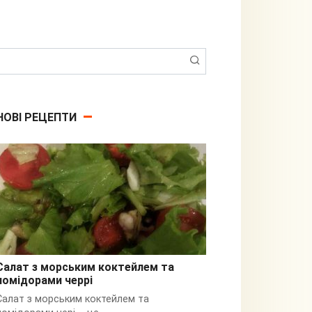
Пошук:
НОВІ РЕЦЕПТИ
Салат з морським коктейлем та
помідорами черрі
З кальмарами
Салат з морським коктейлем та