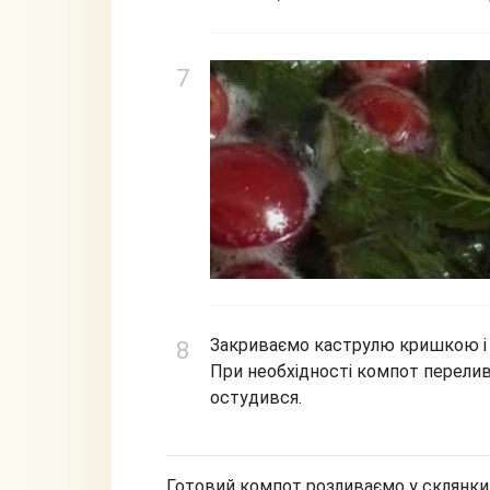
Закриваємо каструлю кришкою і 
При необхідності компот перелив
остудився.
Готовий компот розливаємо у склянки,