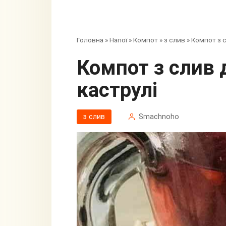
Головна
»
Напої
»
Компот
»
з слив
»
Компот з с
Компот з слив для пиття відразу в
каструлі
з слив
Smachnoho