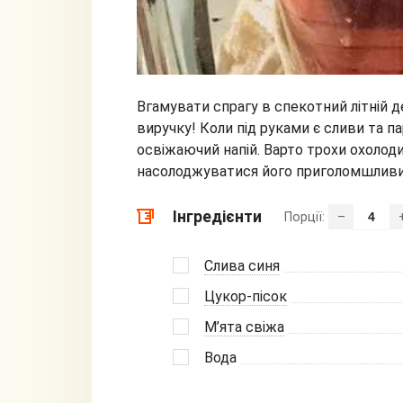
Вгамувати спрагу в спекотний літній д
виручку! Коли під руками є сливи та па
освіжаючий напій. Варто трохи охолод
насолоджуватися його приголомшлив
Інгредієнти
Порції:
–
Слива синя
Цукор-пісок
М’ята свіжа
Вода