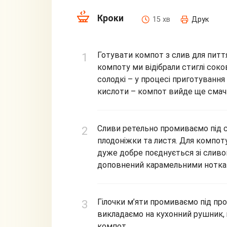
Кроки
15 хв
Друк
Готувати компот з слив для питт
компоту ми відібрали стиглі сок
солодкі – у процесі приготуванн
кислоти – компот вийде ще смач
Сливи ретельно промиваємо під 
плодоніжки та листя. Для компот
дуже добре поєднується зі слив
доповнений карамельними нотка
Гілочки м’яти промиваємо під пр
викладаємо на кухонний рушник,
компот.