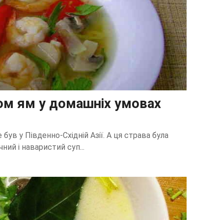
ом ям у домашніх умовах
е був у Південно-Східній Азії. А ця страва була
ний і наваристий суп...