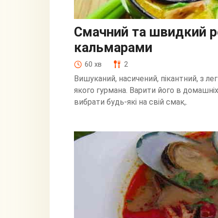
Смачний та швидкий р
кальмарами
60 хв
2
Вишуканий, насичений, пікантний, з л
якого гурмана. Варити його в домашні
вибрати будь-які на свій смак,.