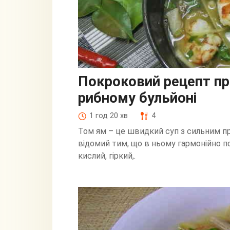
Покроковий рецепт пр
рибному бульйоні
1 год 20 хв
4
Том ям – це швидкий суп з сильним п
відомий тим, що в ньому гармонійно п
кислий, гіркий,.