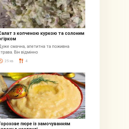
Салат з копченою куркою та солоним
огірком
З куркою
Дуже смачна, апетитна та поживна
страва. Він відмінно
25 хв
4
Горохове пюре із замочуванням