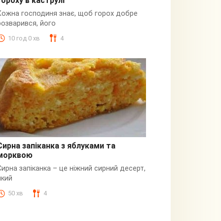
гороху в каструлі
Пюре
Кожна господиня знає, щоб горох добре
розварився, його
10 год 0 хв
4
Сирна запіканка з яблуками та
морквою
Сирна
Сирна запіканка – це ніжний сирний десерт,
який
50 хв
4