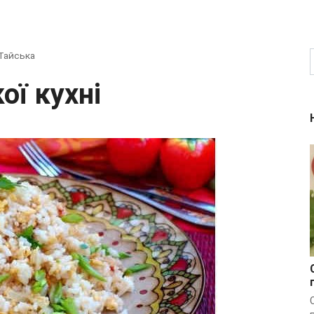
Тайська
ої кухні