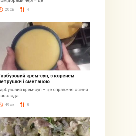
помідорами чері – це
20 хв
4
Гарбузовий крем-суп, з коренем
петрушки і сметаною
Гарбузовий
Гарбузовий крем-суп – це справжня осіння
насолода
49 хв
8