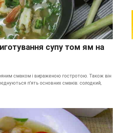
иготування супу том ям на
ряним смаком і вираженою гостротою. Також він
оєднуються п’ять основних смаків: солодкий,