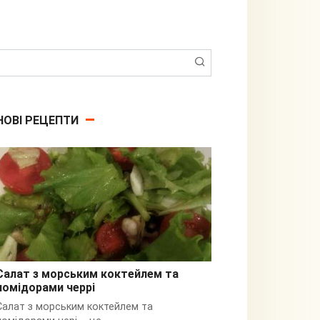
Пошук:
НОВІ РЕЦЕПТИ
Салат з морським коктейлем та
помідорами черрі
З кальмарами
Салат з морським коктейлем та