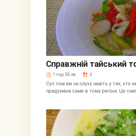
Справжній тайський т
1 год 55 хв
2
Суп том ям на слуху навіть у тих, хто н
придумана саме в тому регіоні. Це смач