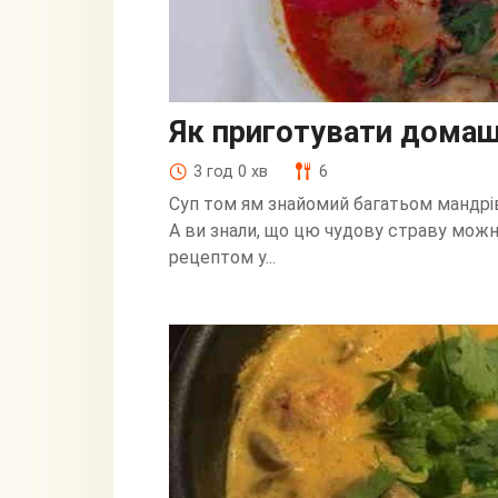
Як приготувати домаш
3 год 0 хв
6
Суп том ям знайомий багатьом мандрів
А ви знали, що цю чудову страву мож
рецептом у...