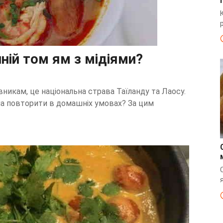
ній том ям з мідіями?
никам, це національна страва Таїланду та Лаосу.
на повторити в домашніх умовах? За цим