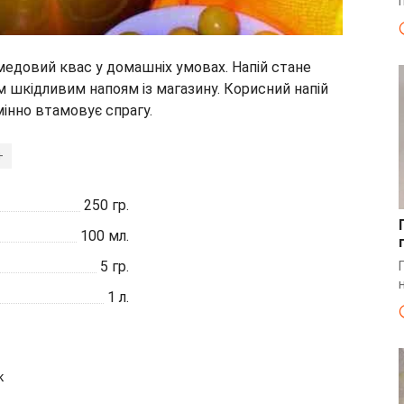
довий квас у домашніх умовах. Напій стане
 шкідливим напоям із магазину. Корисний напій
мінно втамовує спрагу.
+
250
гр.
100
мл.
5
гр.
1
л.
к