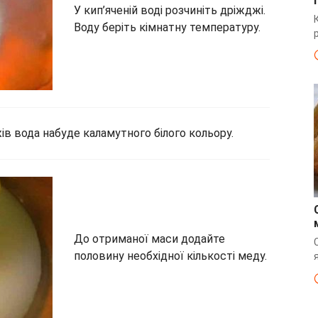
У кип’яченій воді розчиніть дріжджі.
Воду беріть кімнатну температуру.
ів вода набуде каламутного білого кольору.
До отриманої маси додайте
половину необхідної кількості меду.