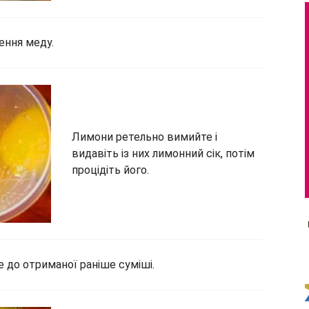
ення меду.
Лимони ретельно вимийте і
видавіть із них лимонний сік, потім
процідіть його.
 до отриманої раніше суміші.