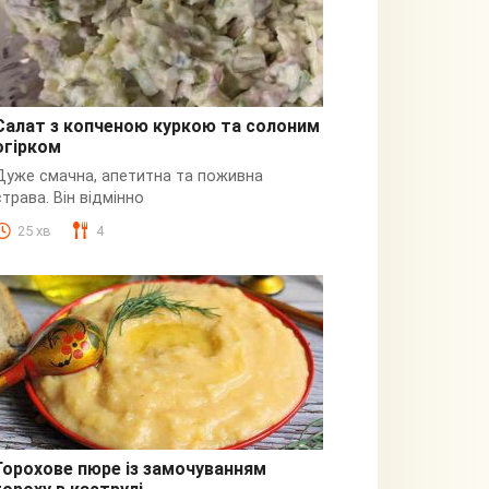
Салат з копченою куркою та солоним
огірком
З куркою
Дуже смачна, апетитна та поживна
страва. Він відмінно
25 хв
4
Горохове пюре із замочуванням