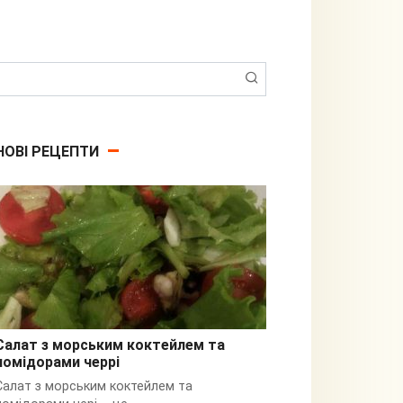
Пошук:
НОВІ РЕЦЕПТИ
Салат з морським коктейлем та
помідорами черрі
З кальмарами
Салат з морським коктейлем та