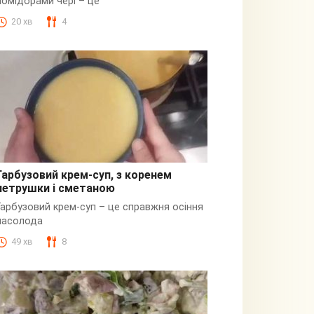
помідорами чері – це
20 хв
4
Гарбузовий крем-суп, з коренем
петрушки і сметаною
Гарбузовий
Гарбузовий крем-суп – це справжня осіння
насолода
49 хв
8