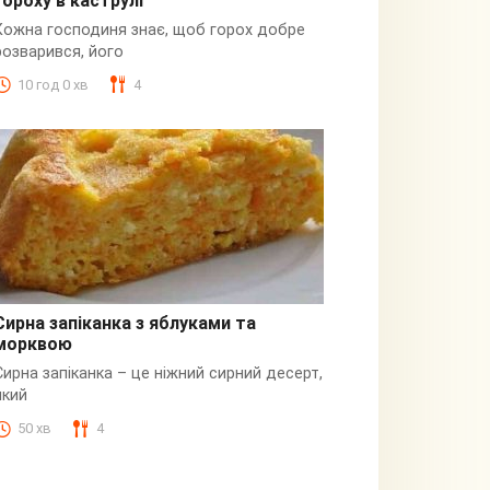
гороху в каструлі
Пюре
Кожна господиня знає, щоб горох добре
розварився, його
10 год 0 хв
4
Сирна запіканка з яблуками та
морквою
Сирна
Сирна запіканка – це ніжний сирний десерт,
який
50 хв
4