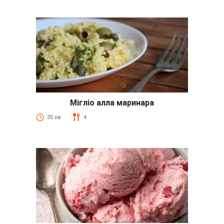
Мігліо алла маринара
35 хв
4