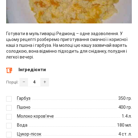
Готувати в мультиварці Редмонд – одне задоволення. У
цьому рецепті розберемо приготування смачної і корисної
каші з пшона і гарбуза. На молоці цю кашу зазвичай варять
солодкою, вона відмінно підходить для сніданку, полудня і
легкої вечері.
Інгредієнти
–
+
Порції:
Гарбуз
350
гр.
Пшоно
400
гр.
Молоко коров’яче
1.4
л.
Вода
180
мл.
Цукор-пісок
4
ст. л.