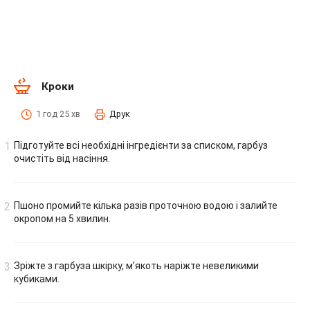
Кроки
1 год 25 хв
Друк
Підготуйте всі необхідні інгредієнти за списком, гарбуз
очистіть від насіння.
Пшоно промийте кілька разів проточною водою і залийте
окропом на 5 хвилин.
Зріжте з гарбуза шкірку, м’якоть наріжте невеликими
кубиками.