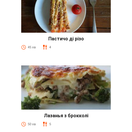
Пастичо ді різо
45 хв
4
Лазанья з брокколі
50 хв
5