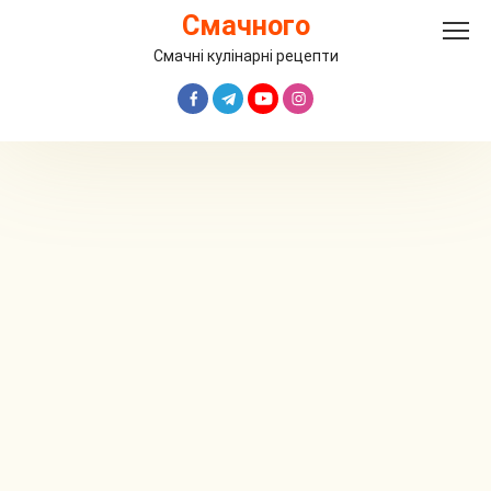
Перейти
Смачного
до
вмісту
Смачні кулінарні рецепти