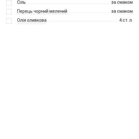
Сіль
за смаком
Перець чорний мелений
за смаком
Олія оливкова
4
ст. л.