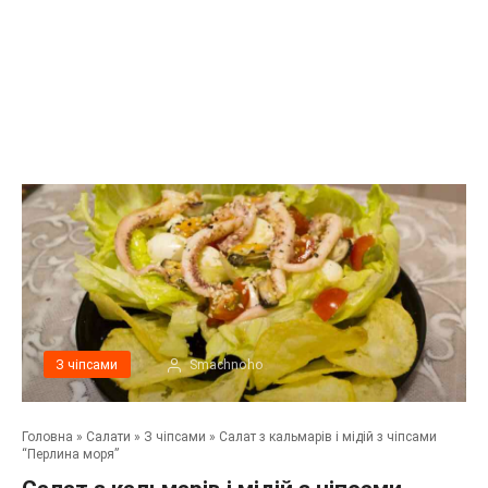
З чіпсами
Smachnoho
Головна
»
Салати
»
З чіпсами
»
Салат з кальмарів і мідій з чіпсами
“Перлина моря”