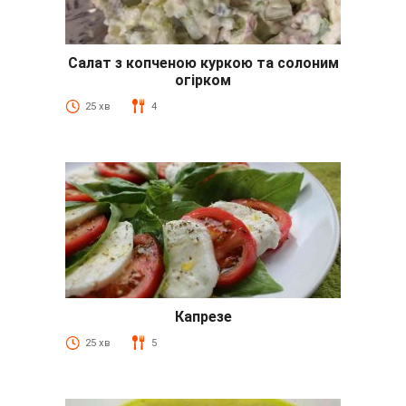
Салат з копченою куркою та солоним
огірком
25 хв
4
Капрезе
25 хв
5