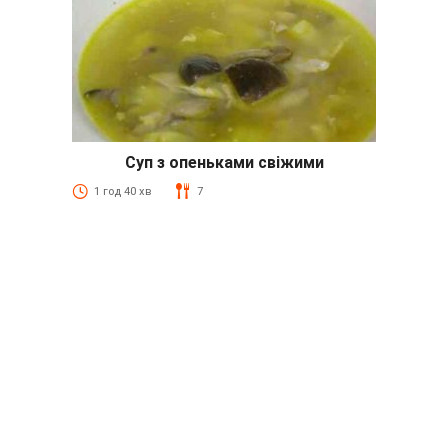
Суп з опеньками свіжими
1 год 40 хв
7