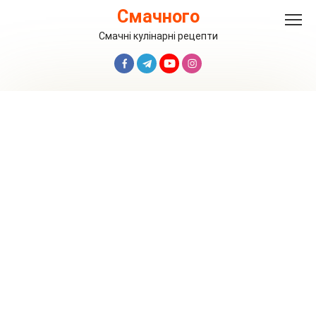
Перейти
Смачного
до
вмісту
Смачні кулінарні рецепти