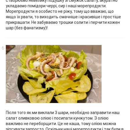
створюємо невелику подушку зі смужок салату, акуратно
укладаємо помідори черрі, сир і наші морепродукти.
Морепродукти я особисто не ріжу, тому що вважаю, що
якщо їх рвати, то виходить смачніше і красивіше і простіше
прикрашати. Не забуваємо трошки солити і перчити кожен
шар (без фанатизму)!
Після того як ми виклали 3 шари, необхідно заправити наш
салат оливковою олією і посипати кунжутом. З олією
важливо не переборщити. Це не каша, тому олією можна
зіпсувати запросто. Оскільки наші морепродукти і так були в