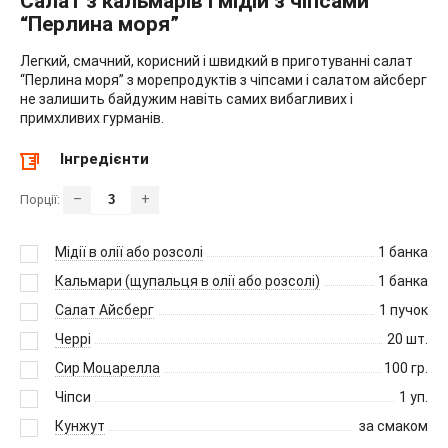
Салат з кальмарів і мідій з чіпсами
“Перлина моря”
Легкий, смачний, корисний і швидкий в приготуванні салат
“Перлина моря” з морепродуктів з чіпсами і салатом айсберг
не залишить байдужим навіть самих вибагливих і
примхливих гурманів.
Інгредієнти
–
+
Порції:
Мідії в олії або розсолі
1
банка
Кальмари (щупальця в олії або розсолі)
1
банка
Салат Айсберг
1
пучок
Черрі
20
шт.
Сир Моцарелла
100
гр.
Чіпси
1
уп.
Кунжут
за смаком