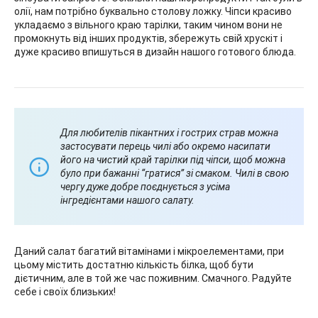
олії, нам потрібно буквально столову ложку. Чіпси красиво
укладаємо з вільного краю тарілки, таким чином вони не
промокнуть від інших продуктів, збережуть свій хрускіт і
дуже красиво впишуться в дизайн нашого готового блюда.
Для любителів пікантних і гострих страв можна
застосувати перець чилі або окремо насипати
його на чистий край тарілки під чіпси, щоб можна
було при бажанні “гратися” зі смаком. Чилі в свою
чергу дуже добре поєднується з усіма
інгредієнтами нашого салату.
Даний салат багатий вітамінами і мікроелементами, при
цьому містить достатню кількість білка, щоб бути
дієтичним, але в той же час поживним. Смачного. Радуйте
себе і своїх близьких!