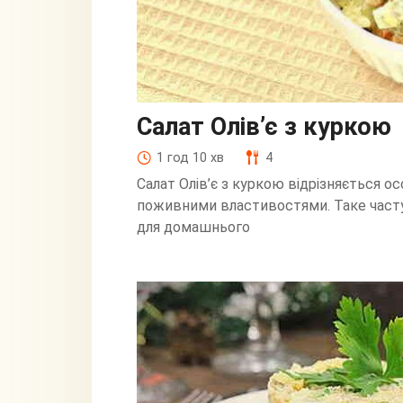
Салат Олів’є з куркою
1 год 10 хв
4
Салат Олів’є з куркою відрізняється 
поживними властивостями. Таке часту
для домашнього