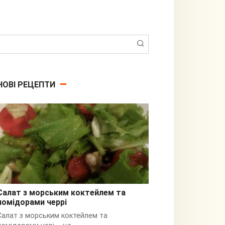
Пошук:
НОВІ РЕЦЕПТИ
Салат з морським коктейлем та
помідорами черрі
З кальмарами
Салат з морським коктейлем та