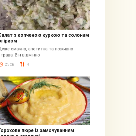
Салат з копченою куркою та солоним
огірком
З куркою
Дуже смачна, апетитна та поживна
страва. Він відмінно
25 хв
4
Горохове пюре із замочуванням