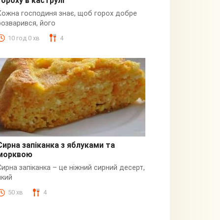
гороху в каструлі
Пюре
Кожна господиня знає, щоб горох добре
розварився, його
10 год 0 хв
4
Сирна запіканка з яблуками та
морквою
Сирна
Сирна запіканка – це ніжний сирний десерт,
який
50 хв
4