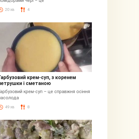
помідорами чері – це
20 хв
4
Гарбузовий крем-суп, з коренем
петрушки і сметаною
Гарбузовий
Гарбузовий крем-суп – це справжня осіння
насолода
49 хв
8