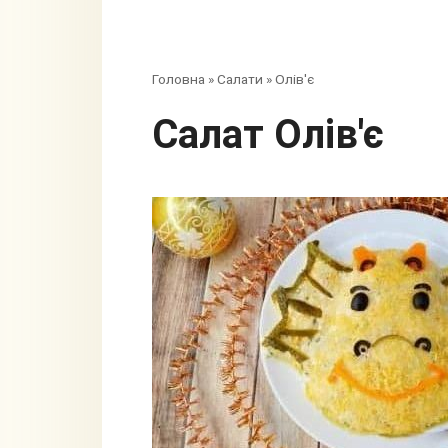
Головна
»
Салати
»
Олів'є
Салат Олів'є