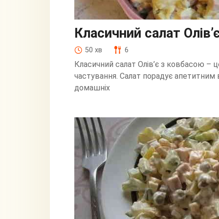
Класичний салат Олів’
50 хв
6
Класичний салат Олів’є з ковбасою – ц
частування. Салат порадує апетитним 
домашніх