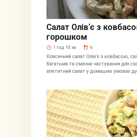
Салат Олів’є з ковбас
горошком
1 год 10 хв
6
Класичний салат Олів’є з ковбасою, с
багатьма та смачне частування для с
апетитний салат у домашніх умовах д