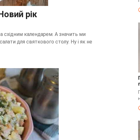
Новий рік
за східним календарем. А значить ми
алати для святкового столу. Ну і як не