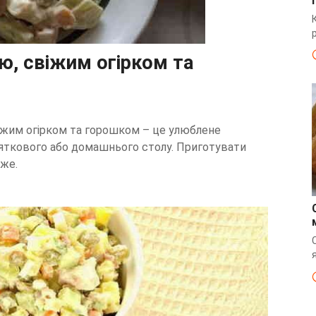
ою, свіжим огірком та
віжим огірком та горошком – це улюблене
вяткового або домашнього столу. Приготувати
уже.