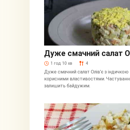
Дуже смачний салат Ол
1 год 10 хв
4
Дуже смачний салат Олів’є з індичкою
корисними властивостями. Частування 
залишить байдужим.