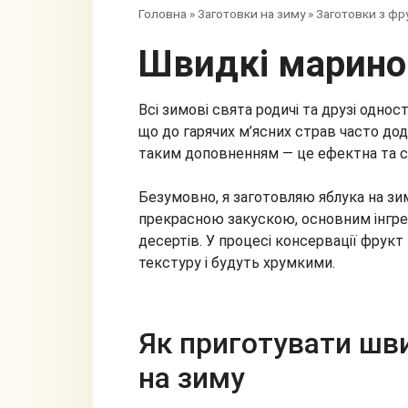
Головна
»
Заготовки на зиму
»
Заготовки з фру
Швидкі марино
Всі зимові свята родичі та друзі однос
що до гарячих м’ясних страв часто дод
таким доповненням — це ефектна та см
Безумовно, я заготовляю яблука на зим
прекрасною закускою, основним інгред
десертів. У процесі консервації фрук
текстуру і будуть хрумкими.
Як приготувати шв
на зиму