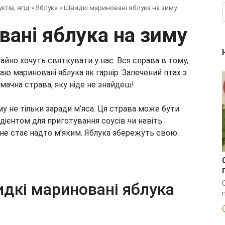
ктів, ягід
»
Яблука
»
Швидкі мариновані яблука на зиму
вані яблука на зиму
тайно хочуть святкувати у нас. Вся справа в тому,
аю мариновані яблука як гарнір. Запечений птах з
ачна страва, яку ніде не знайдеш!
у не тільки заради м’яса. Ця страва може бути
ієнтом для приготування соусів чи навіть
т не стає надто м’яким. Яблука збережуть свою
идкі мариновані яблука