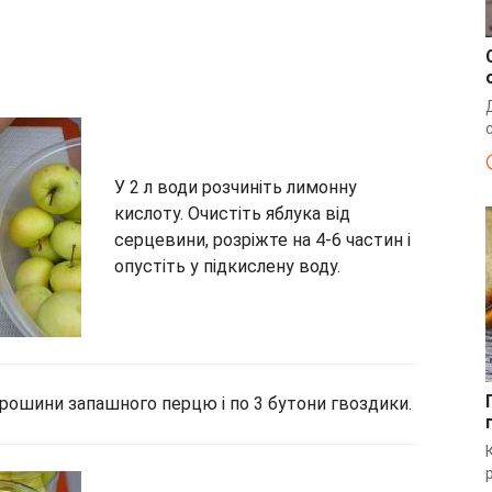
У 2 л води розчиніть лимонну
кислоту. Очистіть яблука від
серцевини, розріжте на 4-6 частин і
опустіть у підкислену воду.
орошини запашного перцю і по 3 бутони гвоздики.