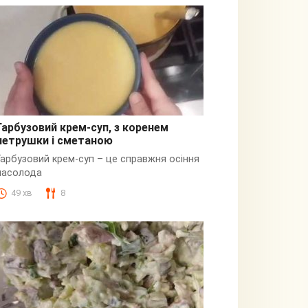
Гарбузовий крем-суп, з коренем
петрушки і сметаною
Гарбузовий
Гарбузовий крем-суп – це справжня осіння
насолода
49 хв
8