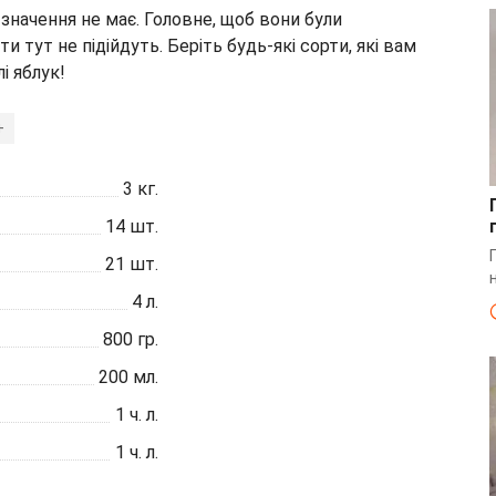
 значення не має. Головне, щоб вони були
 тут не підійдуть. Беріть будь-які сорти, які вам
і яблук!
+
3
кг.
14
шт.
21
шт.
4
л.
800
гр.
200
мл.
1
ч. л.
1
ч. л.