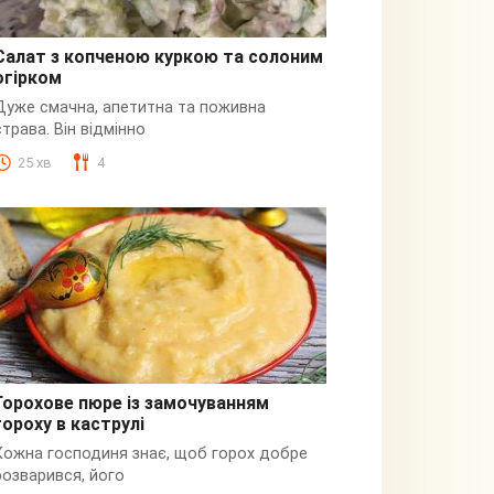
Салат з копченою куркою та солоним
огірком
З куркою
Дуже смачна, апетитна та поживна
страва. Він відмінно
25 хв
4
Горохове пюре із замочуванням
гороху в каструлі
Пюре
Кожна господиня знає, щоб горох добре
розварився, його