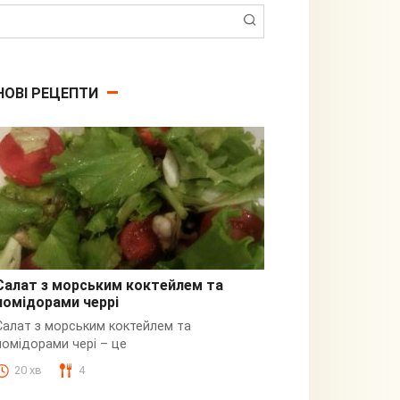
Пошук:
НОВІ РЕЦЕПТИ
Салат з морським коктейлем та
помідорами черрі
З кальмарами
Салат з морським коктейлем та
помідорами чері – це
20 хв
4