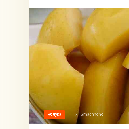
Яблука
Smachnoho