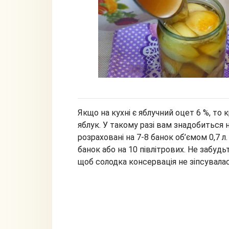
Якщо на кухні є яблучний оцет 6 %, то
яблук. У такому разі вам знадобиться не
розраховані на 7-8 банок об’ємом 0,7 л.
банок або на 10 півлітрових. Не забуд
щоб солодка консервація не зіпсувалас