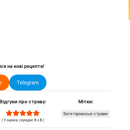
ся на нові рецепти!
e
Telegram
Відгуки про страву:
Мітки:
Вегетаріанські страви
(
1
оцінка, середнє
5
з
5
)