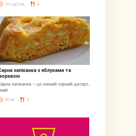
10 год 0 хв
4
Сирна запіканка з яблуками та
морквою
Сирна
Сирна запіканка – це ніжний сирний десерт,
який
50 хв
4