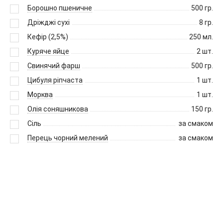
Борошно пшеничне
500
гр.
Дріжджі сухі
8
гр.
Кефір (2,5%)
250
мл.
Куряче яйце
2
шт.
Свинячий фарш
500
гр.
Цибуля ріпчаста
1
шт.
Морква
1
шт.
Олія соняшникова
150
гр.
Сіль
за смаком
Перець чорний мелений
за смаком