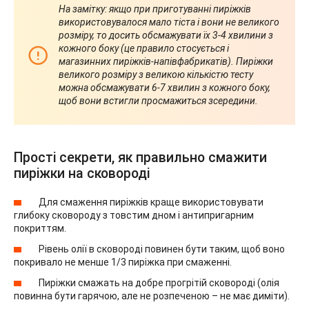
На замітку: якщо при приготуванні пиріжків
використовувалося мало тіста і вони не великого
розміру, то досить обсмажувати їх 3-4 хвилини з
кожного боку (це правило стосується і
магазинних пиріжків-напівфабрикатів). Пиріжки
великого розміру з великою кількістю тесту
можна обсмажувати 6-7 хвилин з кожного боку,
щоб вони встигли просмажиться зсередини.
Прості секрети, як правильно смажити
пиріжки на сковороді
Для смаження пиріжків краще використовувати
глибоку сковороду з товстим дном і антипригарним
покриттям.
Рівень олії в сковороді повинен бути таким, щоб воно
покривало не менше 1/3 пиріжка при смаженні.
Пиріжки смажать на добре прогрітій сковороді (олія
повинна бути гарячою, але не розпеченою – не має диміти).