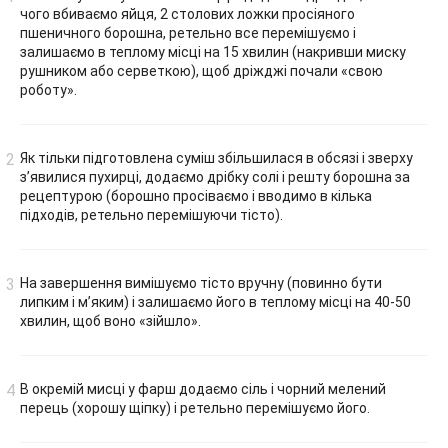
чого вбиваємо яйця, 2 столових ложки просіяного
пшеничного борошна, ретельно все перемішуємо і
залишаємо в теплому місці на 15 хвилин (накривши миску
рушником або серветкою), щоб дріжджі почали «свою
роботу».
Як тільки підготовлена суміш збільшилася в обсязі і зверху
з’явилися пухирці, додаємо дрібку солі і решту борошна за
рецептурою (борошно просіваємо і вводимо в кілька
підходів, ретельно перемішуючи тісто).
На завершення вимішуємо тісто вручну (повинно бути
липким і м’яким) і залишаємо його в теплому місці на 40-50
хвилин, щоб воно «зійшло».
В окремій мисці у фарш додаємо сіль і чорний мелений
перець (хорошу щіпку) і ретельно перемішуємо його.