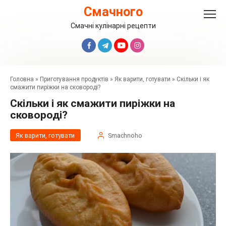
Перейти
Смачного
до
вмісту
Смачні кулінарні рецепти
Головна
»
Приготування продуктів
»
Як варити, готувати
»
Скільки і як
смажити пиріжки на сковороді?
Скільки і як смажити пиріжки на
сковороді?
Як варити, готувати
Smachnoho