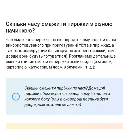
Скільки часу смажити пиріжки з різною
начинкою?
Час смаження пиріжків на сковороді в чому залежить від
використовуваного при приготуванні тіста в пиріжках, а
також їх розміру (чим більш крупно зліплені пиріжки, тим
довше вони будуть готуватися). Розглянемо детальніше,
скільки хвилин смажити пиріжки різних видів (з м’ясом,
картоплею, капустою, м’ясом, яблуками і т. д.):
Скільки смажити пиріжки по часу? Домашні
пиріжки обсмажують в середньому 5 хвилин з
кожного боку (олія в сковороді повинна бути
добре розігріта, але не диміти).