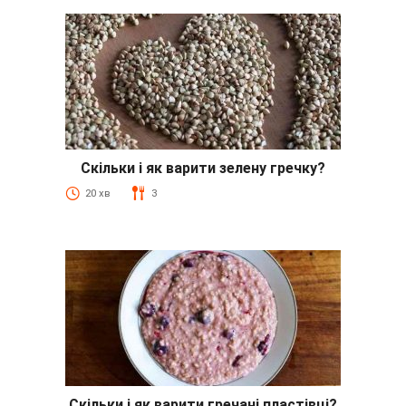
Скільки і як варити зелену гречку?
20 хв
3
Скільки і як варити гречані пластівці?