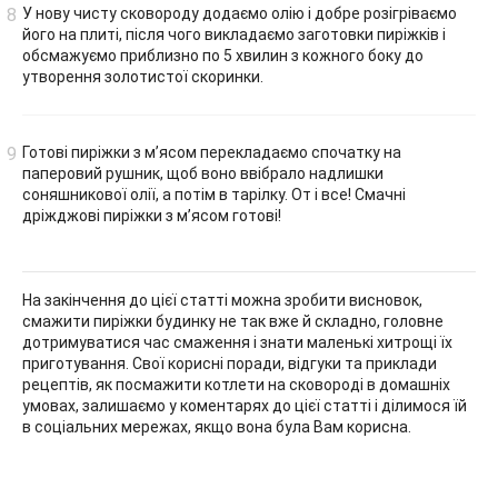
У нову чисту сковороду додаємо олію і добре розігріваємо
його на плиті, після чого викладаємо заготовки пиріжків і
обсмажуємо приблизно по 5 хвилин з кожного боку до
утворення золотистої скоринки.
Готові пиріжки з м’ясом перекладаємо спочатку на
паперовий рушник, щоб воно ввібрало надлишки
соняшникової олії, а потім в тарілку. От і все! Смачні
дріжджові пиріжки з м’ясом готові!
На закінчення до цієї статті можна зробити висновок,
смажити пиріжки будинку не так вже й складно, головне
дотримуватися час смаження і знати маленькі хитрощі їх
приготування. Свої корисні поради, відгуки та приклади
рецептів, як посмажити котлети на сковороді в домашніх
умовах, залишаємо у коментарях до цієї статті і ділимося їй
в соціальних мережах, якщо вона була Вам корисна.