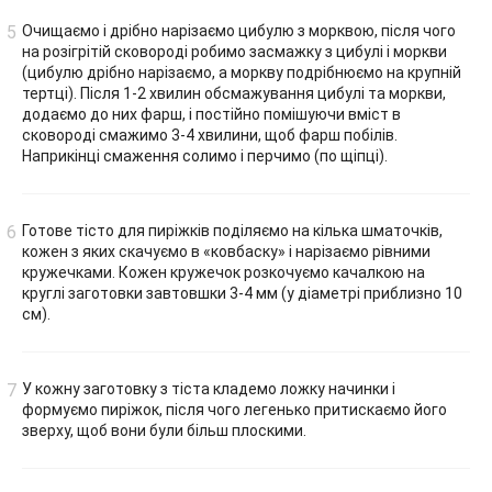
Очищаємо і дрібно нарізаємо цибулю з морквою, після чого
на розігрітій сковороді робимо засмажку з цибулі і моркви
(цибулю дрібно нарізаємо, а моркву подрібнюємо на крупній
тертці). Після 1-2 хвилин обсмажування цибулі та моркви,
додаємо до них фарш, і постійно помішуючи вміст в
сковороді смажимо 3-4 хвилини, щоб фарш побілів.
Наприкінці смаження солимо і перчимо (по щіпці).
Готове тісто для пиріжків поділяємо на кілька шматочків,
кожен з яких скачуємо в «ковбаску» і нарізаємо рівними
кружечками. Кожен кружечок розкочуємо качалкою на
круглі заготовки завтовшки 3-4 мм (у діаметрі приблизно 10
см).
У кожну заготовку з тіста кладемо ложку начинки і
формуємо пиріжок, після чого легенько притискаємо його
зверху, щоб вони були більш плоскими.