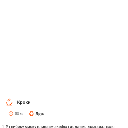
Кроки
50 хв
Друк
У глибоку миску вливаємо кефір і додаємо дріжджі, після