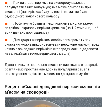
При викладці пиріжків на сковороду важливо
струшувати з них зайву муку, яка може пригорати при
смаженні (на пиріжках будуть темні плями і не буде
однорідного золотистого кольору).
Любителям більш м’яких пиріжків в кінці смаження
потрібно накривати пиріжки кришкою (на 1-2 хвилини, щоб
вони швидко протушились).
Для додання пиріжкам особливого аромату при
смаженні можна використовувати вершкове масло (перед
кожною закладкою пиріжків в сковороду можна додавати
невеликий шматочок вершкового масла).
Дізнавшись, як правильно смажити пиріжки на сковороді,
розглянемо простий, але досить популярний рецепт
приготування пиріжків з м’ясом на дріжджовому тісті.
Рецепт: «Смачні дріжджові пиріжки смажені з
м’ясом на сковороді»