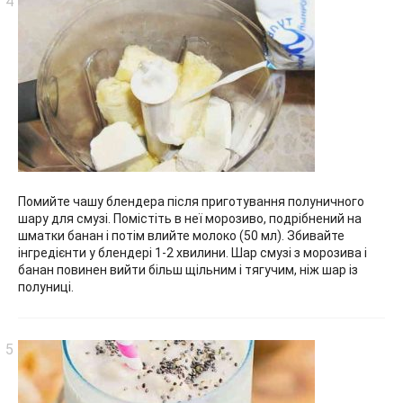
Помийте чашу блендера після приготування полуничного
шару для смузі. Помістіть в неї морозиво, подрібнений на
шматки банан і потім влийте молоко (50 мл). Збивайте
інгредієнти у блендері 1-2 хвилини. Шар смузі з морозива і
банан повинен вийти більш щільним і тягучим, ніж шар із
полуниці.