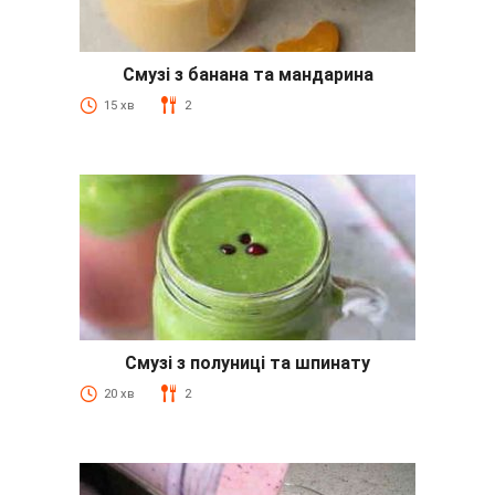
Смузі з банана та мандарина
15 хв
2
Смузі з полуниці та шпинату
20 хв
2