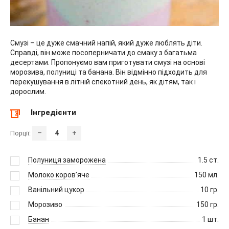
Смузі – це дуже смачний напій, який дуже люблять діти.
Справді, він може посоперничати до смаку з багатьма
десертами. Пропонуємо вам приготувати смузі на основі
морозива, полуниці та банана. Він відмінно підходить для
перекушування в літній спекотний день, як дітям, так і
дорослим.
Інгредієнти
–
+
Порції:
Полуниця заморожена
1.5
ст.
Молоко коров’яче
150
мл.
Ванільний цукор
10
гр.
Морозиво
150
гр.
Банан
1
шт.