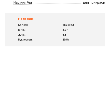
Насіння Чіа
для прикраси
На порцію
Калорії:
155
ккал
Білки:
2.7
г
Жири:
5.8
г
Вуглеводи:
20.8
г