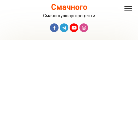
Перейти
Смачного
до
вмісту
Смачні кулінарні рецепти