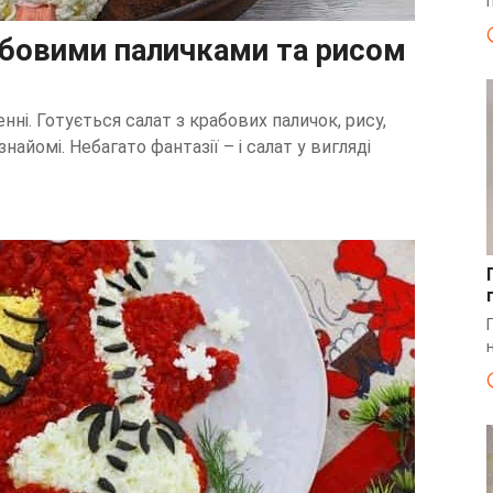
абовими паличками та рисом
і. Готується салат з крабових паличок, рису,
найомі. Небагато фантазії – і салат у вигляді