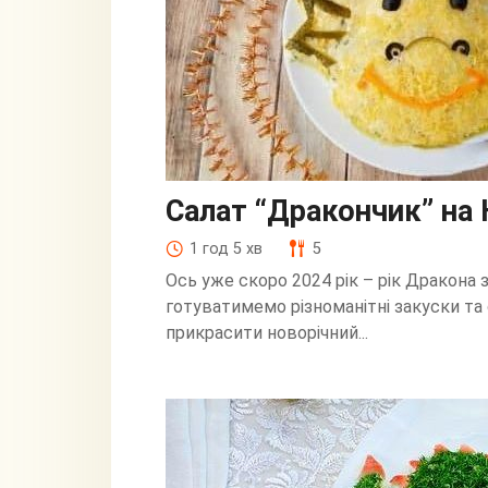
Салат “Дракончик” на 
1 год 5 хв
5
Ось уже скоро 2024 рік – рік Дракона 
готуватимемо різноманітні закуски та с
прикрасити новорічний...