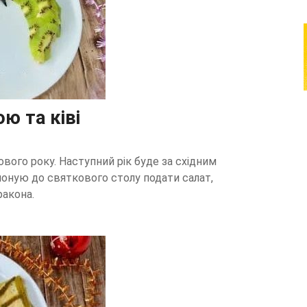
ю та ківі
вого року. Наступний рік буде за східним
оную до святкового столу подати салат,
ракона.