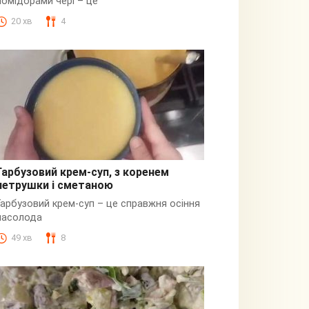
помідорами чері – це
20 хв
4
Гарбузовий крем-суп, з коренем
петрушки і сметаною
Гарбузовий
Гарбузовий крем-суп – це справжня осіння
насолода
49 хв
8