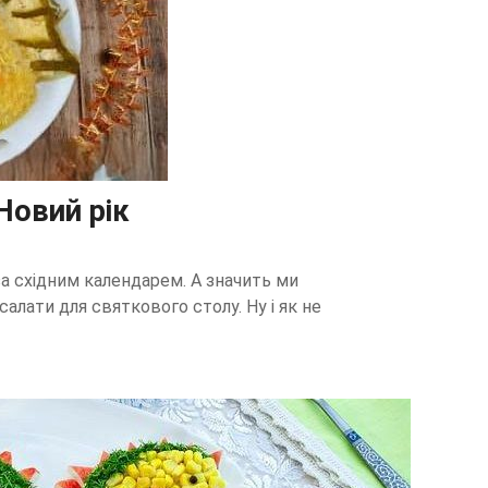
Новий рік
за східним календарем. А значить ми
алати для святкового столу. Ну і як не