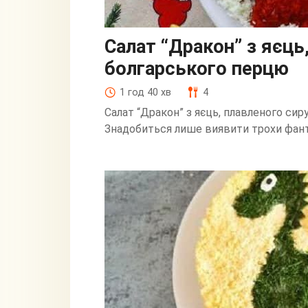
Салат “Дракон” з яєць
болгарського перцю
1 год 40 хв
4
Салат “Дракон” з яєць, плавленого сир
Знадобиться лише виявити трохи фанта