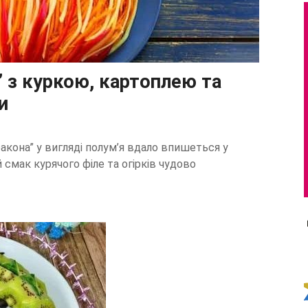
 з куркою, картоплею та
и
акона” у вигляді полум’я вдало впишеться у
 смак курячого філе та огірків чудово