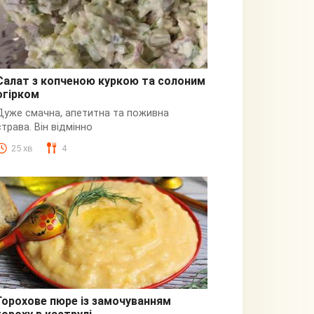
Салат з копченою куркою та солоним
огірком
З куркою
Дуже смачна, апетитна та поживна
страва. Він відмінно
25 хв
4
Горохове пюре із замочуванням