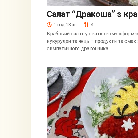
Салат “Дракоша” з кр
1 год 13 хв
4
Крабовий салат у святковому оформленн
кукурудзи та яєць – продукти та смак з
симпатичного дракончика...