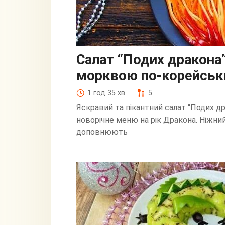
Салат “Подих дракона”
морквою по-корейськ
1 год 35 хв
5
Яскравий та пікантний салат “Подих др
новорічне меню на рік Дракона. Ніжний
доповнюють