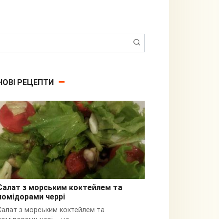
Пошук:
НОВІ РЕЦЕПТИ
Салат з морським коктейлем та
помідорами черрі
З кальмарами
Салат з морським коктейлем та