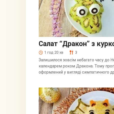
Салат “Дракон” з курко
1 год 20 хв
3
Залишилося зовсім небагато часу до Но
календарем роком Дракона. Тому проп
оформлений у вигляді симпатичного д