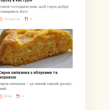
гороху в каструлі
Пюре
Кожна господиня знає, щоб горох добре
розварився, його
10 год 0 хв
4
Сирна запіканка з яблуками та
морквою
Сирна
Сирна запіканка – це ніжний сирний десерт,
який
50 хв
4