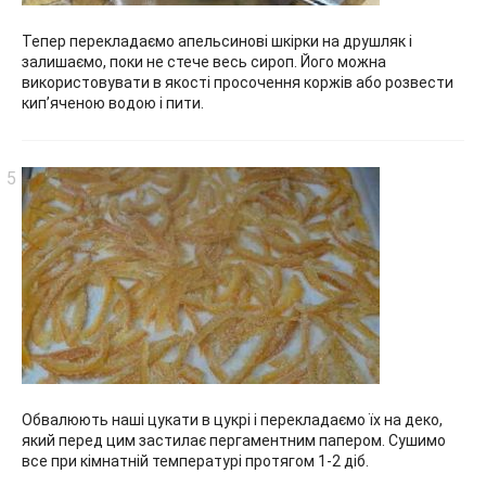
Тепер перекладаємо апельсинові шкірки на друшляк і
залишаємо, поки не стече весь сироп. Його можна
використовувати в якості просочення коржів або розвести
кип’яченою водою і пити.
Обвалюють наші цукати в цукрі і перекладаємо їх на деко,
який перед цим застилає пергаментним папером. Сушимо
все при кімнатній температурі протягом 1-2 діб.