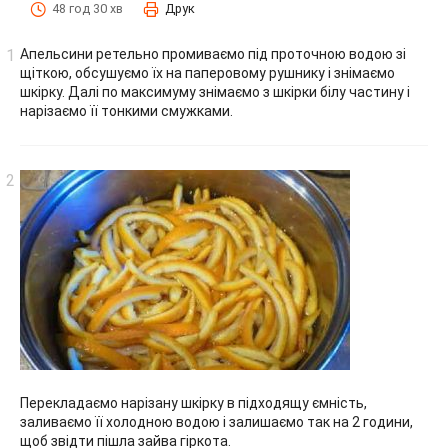
48 год 30 хв
Друк
Апельсини ретельно промиваємо під проточною водою зі
щіткою, обсушуємо їх на паперовому рушнику і знімаємо
шкірку. Далі по максимуму знімаємо з шкірки білу частину і
нарізаємо її тонкими смужками.
Перекладаємо нарізану шкірку в підходящу ємність,
заливаємо її холодною водою і залишаємо так на 2 години,
щоб звідти пішла зайва гіркота.