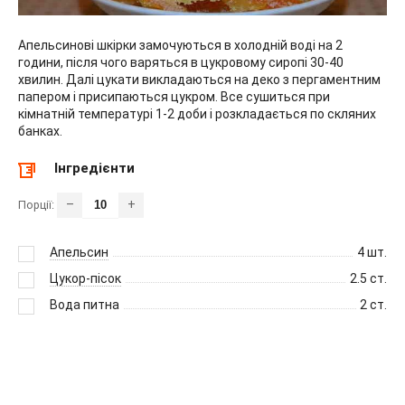
Апельсинові шкірки замочуються в холодній воді на 2
години, після чого варяться в цукровому сиропі 30-40
хвилин. Далі цукати викладаються на деко з пергаментним
папером і присипаються цукром. Все сушиться при
кімнатній температурі 1-2 доби і розкладається по скляних
банках.
Інгредієнти
–
+
Порції:
Апельсин
4
шт.
Цукор-пісок
2.5
ст.
Вода питна
2
ст.