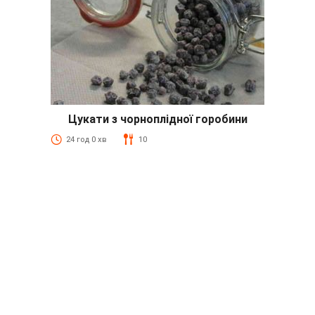
Цукати з чорноплідної горобини
24 год 0 хв
10