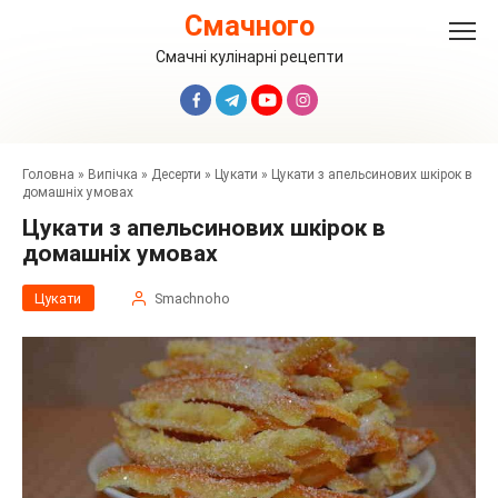
Перейти
Смачного
до
вмісту
Смачні кулінарні рецепти
Головна
»
Випічка
»
Десерти
»
Цукати
»
Цукати з апельсинових шкірок в
домашніх умовах
Цукати з апельсинових шкірок в
домашніх умовах
Цукати
Smachnoho