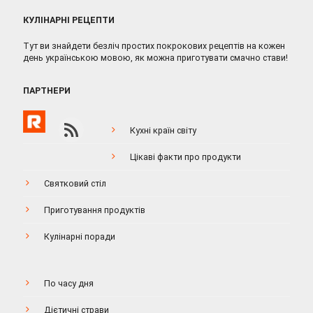
КУЛІНАРНІ РЕЦЕПТИ
Тут ви знайдети безліч простих покрокових рецептів на кожен
день українською мовою, як можна приготувати смачно стави!
ПАРТНЕРИ
Кухні країн світу
Цікаві факти про продукти
Святковий стіл
Приготування продуктів
Кулінарні поради
По часу дня
Дієтичні страви