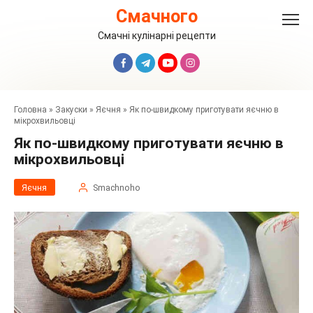
Перейти
Смачного
до
вмісту
Смачні кулінарні рецепти
Головна
»
Закуски
»
Яєчня
»
Як по-швидкому приготувати яєчню в
мікрохвильовці
Як по-швидкому приготувати яєчню в
мікрохвильовці
Яєчня
Smachnoho