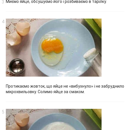
Миємо яйце, обсушуємо його і розбиваємо в тарілку.
Протикаємо жовток, що яйце не «вибухнуло» і не забруднило
мікрохвильовку. Солимо яйце за смаком.