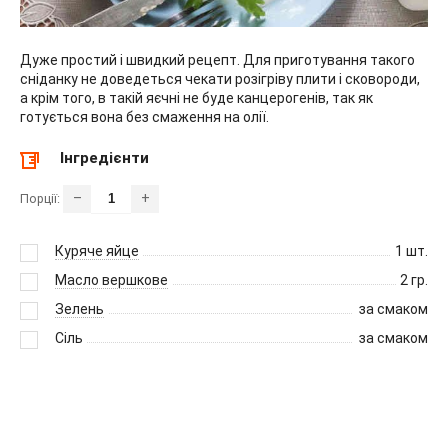
Дуже простий і швидкий рецепт. Для приготування такого
сніданку не доведеться чекати розігріву плити і сковороди,
а крім того, в такій яєчні не буде канцерогенів, так як
готується вона без смаження на олії.
Інгредієнти
–
+
Порції:
Куряче яйце
1
шт.
Масло вершкове
2
гр.
Зелень
за смаком
Сіль
за смаком