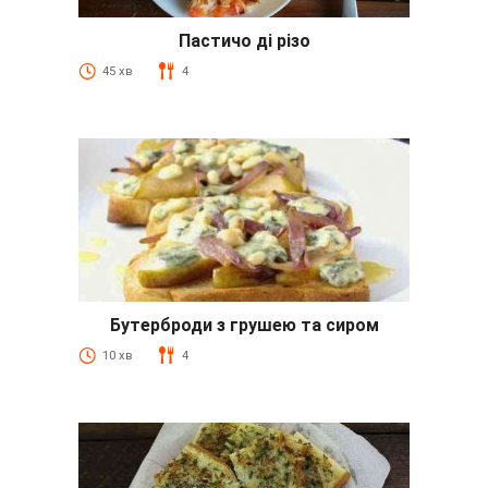
Пастичо ді різо
45 хв
4
Бутерброди з грушею та сиром
10 хв
4