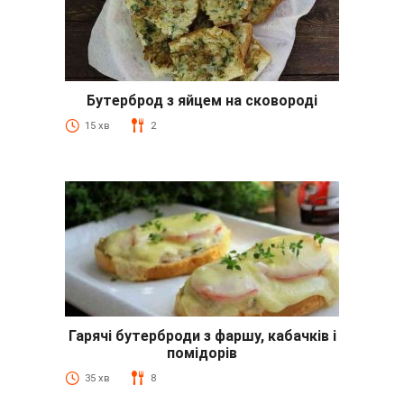
Бутерброд з яйцем на сковороді
15 хв
2
Гарячі бутерброди з фаршу, кабачків і
помідорів
35 хв
8